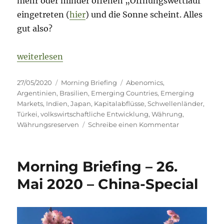
mehr oder minder offenen „Öffnungswettlauf“
eingetreten (
hier
) und die Sonne scheint. Alles
gut also?
„Morning Briefing 27. Mai 2020 – Rest of the World
weiterlesen
Veröffentlicht
Kategorien
Schlagwörter
27/05/2020
Morning Briefing
Abenomics
,
am
Argentinien
,
Brasilien
,
Emerging Countries
,
Emerging
Markets
,
Indien
,
Japan
,
Kapitalabflüsse
,
Schwellenländer
,
Türkei
,
volkswirtschaftliche Entwicklung
,
Währung
,
zu
Währungsreserven
Schreibe einen Kommentar
Morning
Briefing
27.
Morning Briefing – 26.
Mai
2020
Mai 2020 – China-Special
–
Rest
of
the