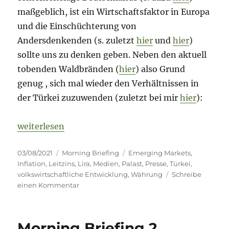
maßgeblich, ist ein Wirtschaftsfaktor in Europa
und die Einschüchterung von
Andersdenkenden (s. zuletzt
hier
und
hier
)
sollte uns zu denken geben. Neben den aktuell
tobenden Waldbränden (
hier
) also Grund
genug , sich mal wieder den Verhältnissen in
der Türkei zuzuwenden (zuletzt bei mir
hier
):
„Morning Briefing – 3. August 2021 – Türkei – ein
weiterlesen
Veröffentlicht
Kategorien
Schlagwörter
03/08/2021
Morning Briefing
Emerging Markets
,
am
Inflation
,
Leitzins
,
Lira
,
Medien
,
Palast
,
Presse
,
Türkei
,
volkswirtschaftliche Entwicklung
,
Währung
Schreibe
zu
einen Kommentar
Morning
Briefing
–
Morning Briefing 2.
3.