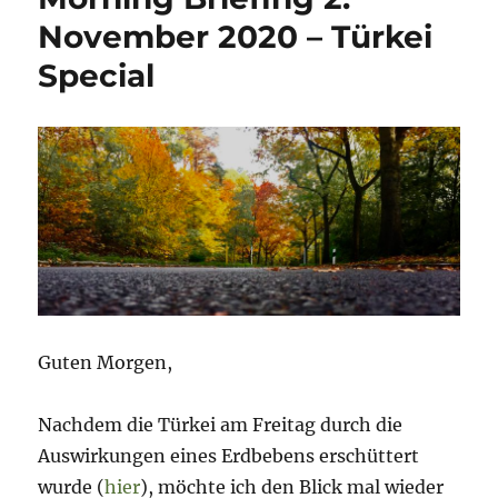
August
November 2020 – Türkei
2021
Special
–
Türkei
–
eine
Runde
weiter
(unten)
Guten Morgen,
Nachdem die Türkei am Freitag durch die
Auswirkungen eines Erdbebens erschüttert
wurde (
hier
), möchte ich den Blick mal wieder