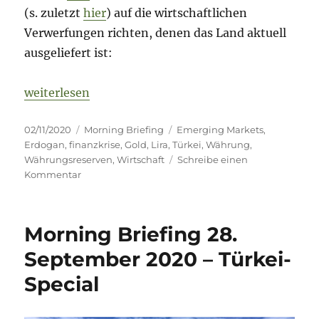
(s. zuletzt
hier
) auf die wirtschaftlichen
Verwerfungen richten, denen das Land aktuell
ausgeliefert ist:
„Morning Briefing 2. November 2020 – Türkei Spec
weiterlesen
Veröffentlicht
Kategorien
Schlagwörter
02/11/2020
Morning Briefing
Emerging Markets
,
am
Erdogan
,
finanzkrise
,
Gold
,
Lira
,
Türkei
,
Währung
,
Währungsreserven
,
Wirtschaft
Schreibe einen
zu
Kommentar
Morning
Briefing
2.
Morning Briefing 28.
November
2020
September 2020 – Türkei-
–
Special
Türkei
Special