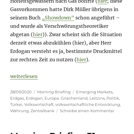
Hoheitsgewässern nach Gas bohrte (
hier
; diese
Gasvorkommen hatte Dirk Müller übrigens in
seinem Buch
„Showdown“
schon angeführt –
und wurde als Verschwörungstheoretiker
abgetan (
hier
)). Zwar scheint sich die Situation
derzeit etwas abzukühlen (hier), aber Herr
Erdogan versteht es ja, bestimmte Druckmittel
zur rechten Zeit zu nutzen (
hier
).
„Morning Briefing 28. September 2020 – Türkei-Sp
weiterlesen
Veröffentlicht
Kategorien
Schlagwörter
28/09/2020
Morning Briefing
Emerging Markets
,
am
Erdgas
,
Erdogan
,
Europa
,
Griechenland
,
Leitzins
,
Politik
,
Türkei
,
Volkswirtschaft
,
volkswirtschaftliche Entwicklung
,
zu
Währung
,
Zentralbank
Schreibe einen Kommentar
Morning
Briefing
28.