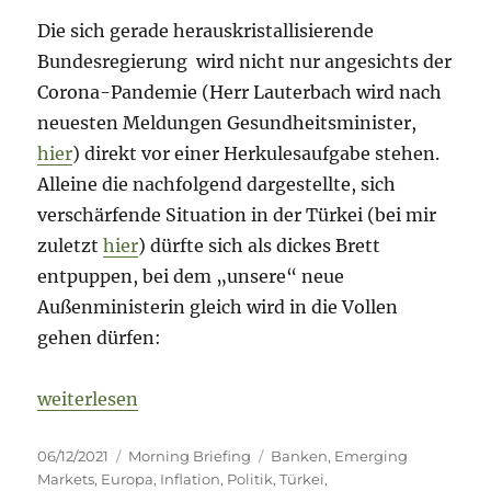
Die sich gerade herauskristallisierende
Bundesregierung wird nicht nur angesichts der
Corona-Pandemie (Herr Lauterbach wird nach
neuesten Meldungen Gesundheitsminister,
hier
) direkt vor einer Herkulesaufgabe stehen.
Alleine die nachfolgend dargestellte, sich
verschärfende Situation in der Türkei (bei mir
zuletzt
hier
) dürfte sich als dickes Brett
entpuppen, bei dem „unsere“ neue
Außenministerin gleich wird in die Vollen
gehen dürfen:
„Morning Briefing – 6. Dezember 2021 – Türkei vor
weiterlesen
Veröffentlicht
Kategorien
Schlagwörter
06/12/2021
Morning Briefing
Banken
,
Emerging
am
Markets
,
Europa
,
Inflation
,
Politik
,
Türkei
,