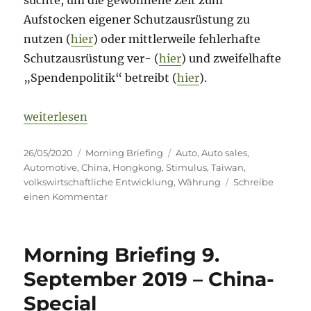
suchte, um die gewonnene Zeit zum
Aufstocken eigener Schutzausrüstung zu
nutzen (
hier
) oder mittlerweile fehlerhafte
Schutzausrüstung ver- (
hier
) und zweifelhafte
„Spendenpolitik“ betreibt (
hier
).
„Morning Briefing – 26. Mai 2020 – China-Special
weiterlesen
Veröffentlicht
Kategorien
Schlagwörter
26/05/2020
Morning Briefing
Auto
,
Auto sales
,
am
Automotive
,
China
,
Hongkong
,
Stimulus
,
Taiwan
,
volkswirtschaftliche Entwicklung
,
Währung
Schreibe
zu
einen Kommentar
Morning
Briefing
–
Morning Briefing 9.
26.
Mai
September 2019 – China-
2020
Special
–