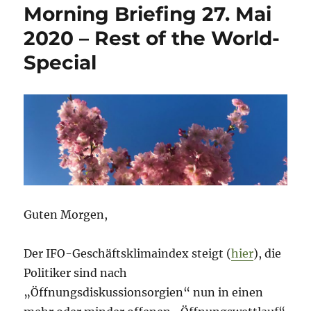
Morning Briefing 27. Mai
August
2020
2020 – Rest of the World-
–
Special
Währung
&
Inflation
Guten Morgen,
Der IFO-Geschäftsklimaindex steigt (
hier
), die
Politiker sind nach
„Öffnungsdiskussionsorgien“ nun in einen