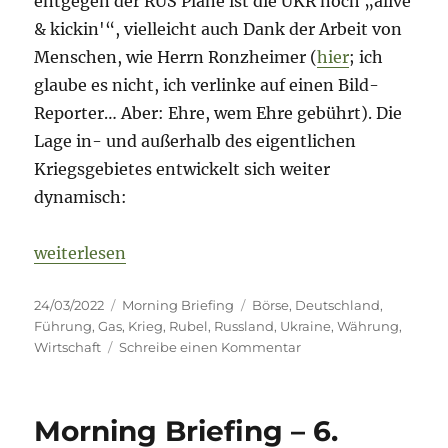
entgegen der RUS Pläne ist die UKR noch „alive
& kickin'“, vielleicht auch Dank der Arbeit von
Menschen, wie Herrn Ronzheimer (
hier
; ich
glaube es nicht, ich verlinke auf einen Bild-
Reporter… Aber: Ehre, wem Ehre gebührt). Die
Lage in- und außerhalb des eigentlichen
Kriegsgebietes entwickelt sich weiter
dynamisch:
„Fog of War – Tag 29“
weiterlesen
Veröffentlicht
Kategorien
Schlagwörter
24/03/2022
Morning Briefing
Börse
,
Deutschland
,
am
Führung
,
Gas
,
Krieg
,
Rubel
,
Russland
,
Ukraine
,
Währung
,
zu
Wirtschaft
Schreibe einen Kommentar
Fog
of
War
Morning Briefing – 6.
–