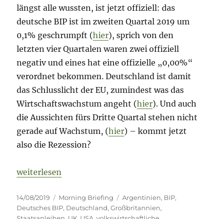
längst alle wussten, ist jetzt offiziell: das
deutsche BIP ist im zweiten Quartal 2019 um
0,1% geschrumpft (
hier
), sprich von den
letzten vier Quartalen waren zwei offiziell
negativ und eines hat eine offizielle „0,00%“
verordnet bekommen. Deutschland ist damit
das Schlusslicht der EU, zumindest was das
Wirtschaftswachstum angeht (
hier
). Und auch
die Aussichten fürs Dritte Quartal stehen nicht
gerade auf Wachstum, (
hier
) – kommt jetzt
also die Rezession?
„Morning Briefing – 14. August 2019 – Argentinien 
weiterlesen
Veröffentlicht
Kategorien
Schlagwörter
14/08/2019
Morning Briefing
Argentinien
,
BIP
,
am
Deutsches BIP
,
Deutschland
,
Großbritannien
,
Staatsanleihen
,
UK
,
USA
,
volkswirtschaftliche