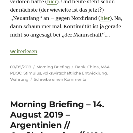
verloren hatte (
hier
). Und heute steht schon
der nächste (der wievielte ist das jetzt?)
„Neuanfang“ an – gegen Nordirland (
hier
). Na,
dann schaun mer mal. Kontinuität ist ja gerade
nicht so angesagt bei „der Mannschaft“….
„Morning Briefing 9. September 2019 – China-Spec
weiterlesen
Veröffentlicht
Kategorien
Schlagwörter
09/09/2019
Morning Briefing
Bank
,
China
,
M&A
,
am
PBOC
,
Stimulus
,
volkswirtschaftliche Entwicklung
,
zu
Währung
Schreibe einen Kommentar
Morning
Briefing
9.
Morning Briefing – 14.
September
2019
August 2019 –
–
Argentinien //
China-
Special