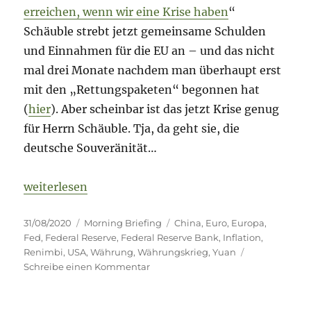
erreichen, wenn wir eine Krise haben
“
Schäuble strebt jetzt gemeinsame Schulden
und Einnahmen für die EU an – und das nicht
mal drei Monate nachdem man überhaupt erst
mit den „Rettungspaketen“ begonnen hat
(
hier
). Aber scheinbar ist das jetzt Krise genug
für Herrn Schäuble. Tja, da geht sie, die
deutsche Souveränität…
„Morning Briefing 31. August 2020 – Währung & Inf
weiterlesen
Veröffentlicht
Kategorien
Schlagwörter
31/08/2020
Morning Briefing
China
,
Euro
,
Europa
,
am
Fed
,
Federal Reserve
,
Federal Reserve Bank
,
Inflation
,
Renimbi
,
USA
,
Währung
,
Währungskrieg
,
Yuan
zu
Schreibe einen Kommentar
Morning
Briefing
31.