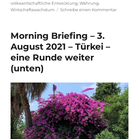
volkswirtschaftliche Entwicklung
,
Währung
,
zu
Wirtschaftswachstum
Schreibe einen Kommentar
Morning
Briefing
–
Morning Briefing – 3.
6.
Dezember
August 2021 – Türkei –
2021
eine Runde weiter
–
Türkei
(unten)
vor
einer
Finanzkris