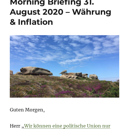
Morning Briefing 31.
Septembe
2020
August 2020 – Währung
–
& Inflation
Türkei-
Special
Guten Morgen,
Herr „
Wir können eine politische Union nur