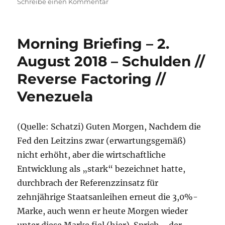
zu
Schreibe einen Kommentar
Morning
Briefing
–
Morning Briefing – 2.
1.
Februar
August 2018 – Schulden //
2019
Reverse Factoring //
–
Brexit
Venezuela
//
Italien
//
(Quelle: Schatzi) Guten Morgen, Nachdem die
Venezuela
Fed den Leitzins zwar (erwartungsgemäß)
nicht erhöht, aber die wirtschaftliche
Entwicklung als „stark“ bezeichnet hatte,
durchbrach der Referenzzinsatz für
zehnjährige Staatsanleihen erneut die 3,0%-
Marke, auch wenn er heute Morgen wieder