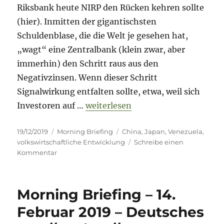
Riksbank heute NIRP den Rücken kehren sollte
(hier). Inmitten der gigantischsten
Schuldenblase, die die Welt je gesehen hat,
„wagt“ eine Zentralbank (klein zwar, aber
immerhin) den Schritt raus aus den
Negativzinsen. Wenn dieser Schritt
Signalwirkung entfalten sollte, etwa, weil sich
„Morning Briefing 19. Dezember 20
Investoren auf …
weiterlesen
Veröffentlicht
Kategorien
Schlagwörter
19/12/2019
Morning Briefing
China
,
Japan
,
Venezuela
,
am
volkswirtschaftliche Entwicklung
Schreibe einen
zu
Kommentar
Morning
Briefing
19.
Morning Briefing – 14.
Dezember
2019
Februar 2019 – Deutsches
–