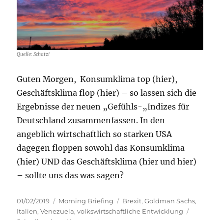
Venezuela
Quelle: Schatzi
Guten Morgen, Konsumklima top (hier),
Geschäftsklima flop (hier) – so lassen sich die
Ergebnisse der neuen „Gefühls-„Indizes für
Deutschland zusammenfassen. In den
angeblich wirtschaftlich so starken USA
dagegen floppen sowohl das Konsumklima
(hier) UND das Geschäftsklima (hier und hier)
– sollte uns das was sagen?
Veröffentlicht
Kategorien
Schlagwörter
01/02/2019
Morning Briefing
Brexit
,
Goldman Sachs
,
am
Italien
,
Venezuela
,
volkswirtschaftliche Entwicklung