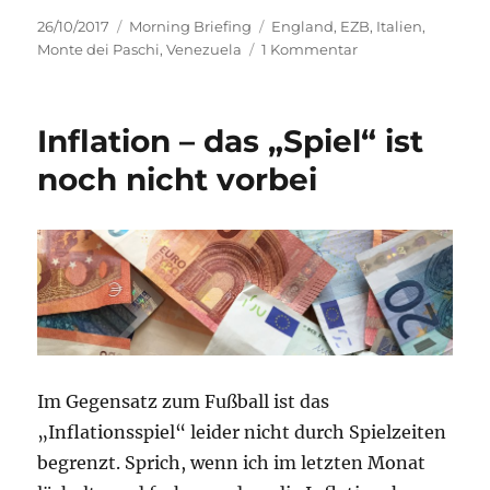
Veröffentlicht
Kategorien
Schlagwörter
26/10/2017
Morning Briefing
England
,
EZB
,
Italien
,
am
zu
Monte dei Paschi
,
Venezuela
1 Kommentar
Morning
Briefing
26.
Inflation – das „Spiel“ ist
Oktober
2017
noch nicht vorbei
–
Venezuela
//
England
//
Monte
dei
Paschi
Im Gegensatz zum Fußball ist das
„Inflationsspiel“ leider nicht durch Spielzeiten
begrenzt. Sprich, wenn ich im letzten Monat