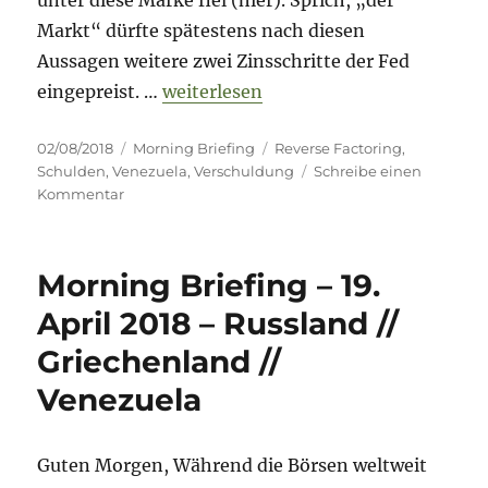
unter diese Marke fiel (hier). Sprich, „der
Markt“ dürfte spätestens nach diesen
Aussagen weitere zwei Zinsschritte der Fed
„Morning Briefing – 2. August 2018 –
eingepreist. …
weiterlesen
Veröffentlicht
Kategorien
Schlagwörter
02/08/2018
Morning Briefing
Reverse Factoring
,
am
Schulden
,
Venezuela
,
Verschuldung
Schreibe einen
zu
Kommentar
Morning
Briefing
–
Morning Briefing – 19.
2.
August
April 2018 – Russland //
2018
Griechenland //
–
Schulden
Venezuela
//
Reverse
Factoring
Guten Morgen, Während die Börsen weltweit
//