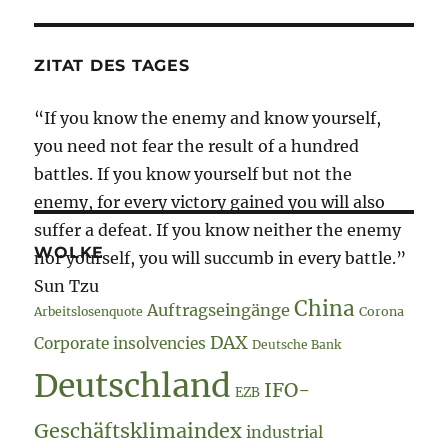
ZITAT DES TAGES
“If you know the enemy and know yourself,
you need not fear the result of a hundred
battles. If you know yourself but not the
enemy, for every victory gained you will also
suffer a defeat. If you know neither the enemy
WOLKE
nor yourself, you will succumb in every battle.”
Sun Tzu
China
Auftragseingänge
Arbeitslosenquote
Corona
DAX
Corporate insolvencies
Deutsche Bank
Deutschland
IFO-
EZB
Geschäftsklimaindex
industrial