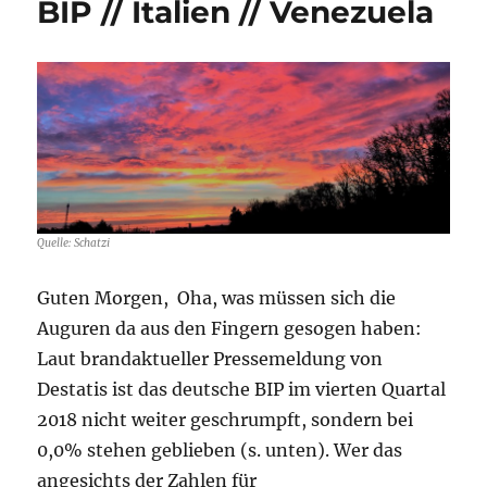
BIP // Italien // Venezuela
Venezuela
//
China
//
Japan
Quelle: Schatzi
Guten Morgen, Oha, was müssen sich die
Auguren da aus den Fingern gesogen haben:
Laut brandaktueller Pressemeldung von
Destatis ist das deutsche BIP im vierten Quartal
2018 nicht weiter geschrumpft, sondern bei
0,0% stehen geblieben (s. unten). Wer das
angesichts der Zahlen für