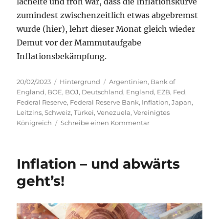
lächelte und froh war, dass die Inflationskurve
zumindest zwischenzeitlich etwas abgebremst
wurde (hier), lehrt dieser Monat gleich wieder
Demut vor der Mammutaufgabe
Inflationsbekämpfung.
Veröffentlicht
Kategorien
Schlagwörter
20/02/2023
Hintergrund
Argentinien
,
Bank of
am
England
,
BOE
,
BOJ
,
Deutschland
,
England
,
EZB
,
Fed
,
Federal Reserve
,
Federal Reserve Bank
,
Inflation
,
Japan
,
Leitzins
,
Schweiz
,
Türkei
,
Venezuela
,
Vereinigtes
zu
Königreich
Schreibe einen Kommentar
Inflation
–
das
Inflation – und abwärts
„Spiel“
ist
geht’s!
noch
nicht
vorbei