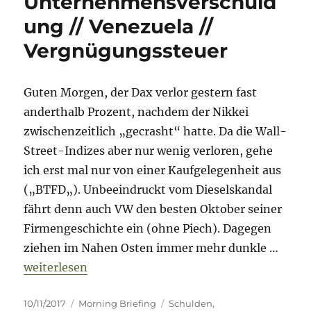
Unternehmensverschuld
Russland
ung // Venezuela //
//
Griechenland
Vergnügungssteuer
//
Venezuela
Guten Morgen, der Dax verlor gestern fast
anderthalb Prozent, nachdem der Nikkei
zwischenzeitlich „gecrasht“ hatte. Da die Wall-
Street-Indizes aber nur wenig verloren, gehe
ich erst mal nur von einer Kaufgelegenheit aus
(„BTFD„). Unbeeindruckt vom Dieselskandal
fährt denn auch VW den besten Oktober seiner
Firmengeschichte ein (ohne Piech). Dagegen
ziehen im Nahen Osten immer mehr dunkle …
„Morning Briefing – 10. November 2017 – USA: Un
weiterlesen
Veröffentlicht
Kategorien
Schlagwörter
10/11/2017
Morning Briefing
Schulden
,