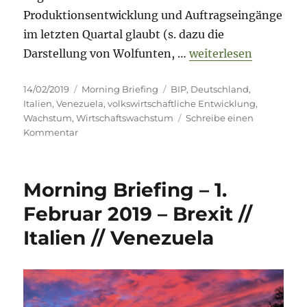
Produktionsentwicklung und Auftragseingänge
im letzten Quartal glaubt (s. dazu die
„Morning Briefing – 1
Darstellung von Wolfunten, …
weiterlesen
Veröffentlicht
Kategorien
Schlagwörter
14/02/2019
Morning Briefing
BIP
,
Deutschland
,
am
Italien
,
Venezuela
,
volkswirtschaftliche Entwicklung
,
Wachstum
,
Wirtschaftswachstum
Schreibe einen
zu
Kommentar
Morning
Briefing
–
Morning Briefing – 1.
14.
Februar
Februar 2019 – Brexit //
2019
Italien // Venezuela
–
Deutsches
BIP
//
Italien
//