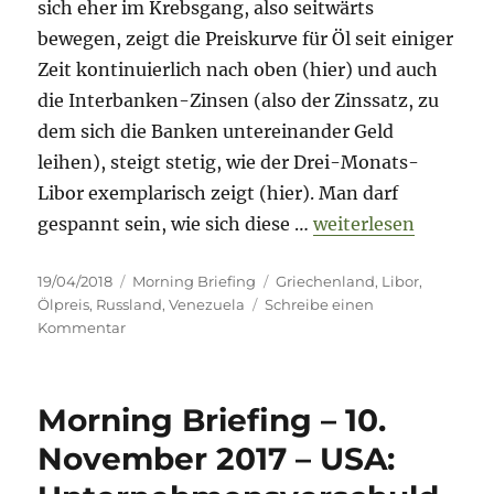
Venezuela
sich eher im Krebsgang, also seitwärts
bewegen, zeigt die Preiskurve für Öl seit einiger
Zeit kontinuierlich nach oben (hier) und auch
die Interbanken-Zinsen (also der Zinssatz, zu
dem sich die Banken untereinander Geld
leihen), steigt stetig, wie der Drei-Monats-
Libor exemplarisch zeigt (hier). Man darf
„Morning Briefing – 
gespannt sein, wie sich diese …
weiterlesen
Veröffentlicht
Kategorien
Schlagwörter
19/04/2018
Morning Briefing
Griechenland
,
Libor
,
am
Ölpreis
,
Russland
,
Venezuela
Schreibe einen
zu
Kommentar
Morning
Briefing
–
Morning Briefing – 10.
19.
April
November 2017 – USA:
2018
–