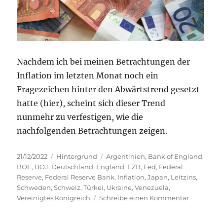
Nachdem ich bei meinen Betrachtungen der
Inflation im letzten Monat noch ein
Fragezeichen hinter den Abwärtstrend gesetzt
hatte (hier), scheint sich dieser Trend
nunmehr zu verfestigen, wie die
nachfolgenden Betrachtungen zeigen.
Veröffentlicht
Kategorien
Schlagwörter
21/12/2022
Hintergrund
Argentinien
,
Bank of England
,
am
BOE
,
BOJ
,
Deutschland
,
England
,
EZB
,
Fed
,
Federal
Reserve
,
Federal Reserve Bank
,
Inflation
,
Japan
,
Leitzins
,
Schweden
,
Schweiz
,
Türkei
,
Ukraine
,
Venezuela
,
zu
Vereinigtes Königreich
Schreibe einen Kommentar
Inflation
–