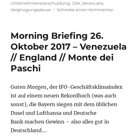
am
Unternehmensverschuldung
,
USA
,
Venezuela
,
zu
Vergnügungssteuer
Schreibe einen Kommentar
Morning
Briefing
–
Morning Briefing 26.
10.
November
Oktober 2017 – Venezuela
2017
// England // Monte dei
–
USA:
Paschi
Unternehme
//
Venezuela
Guten Morgen, der IFO-Geschäftsklimaindex
//
Vergnügung
ist auf einem neuen Rekordhoch (was auch
sonst), die Bayern siegen mit dem üblichen
Dusel und Lufthansa und Deutsche
Bank machen Gewinn – also alles gut in
Deutschland….