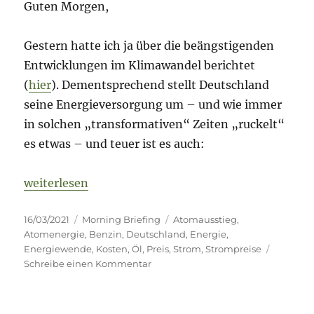
Guten Morgen,
Gestern hatte ich ja über die beängstigenden
Entwicklungen im Klimawandel berichtet
(
hier
). Dementsprechend stellt Deutschland
seine Energieversorgung um – und wie immer
in solchen „transformativen“ Zeiten „ruckelt“
es etwas – und teuer ist es auch:
„Morning Briefing – 16. März 2021 – Energieversor
weiterlesen
Veröffentlicht
Kategorien
Schlagwörter
16/03/2021
Morning Briefing
Atomausstieg
,
am
Atomenergie
,
Benzin
,
Deutschland
,
Energie
,
Energiewende
,
Kosten
,
Öl
,
Preis
,
Strom
,
Strompreise
zu
Schreibe einen Kommentar
Morning
Briefing
–