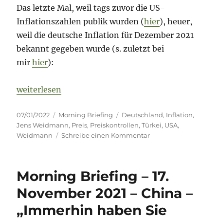
Das letzte Mal, weil tags zuvor die US-
Inflationszahlen publik wurden (
hier
), heuer,
weil die deutsche Inflation für Dezember 2021
bekannt gegeben wurde (s. zuletzt bei
mir
hier
):
„Morning Briefing – 7. Januar 2022 – Inflation – u
weiterlesen
Veröffentlicht
Kategorien
Schlagwörter
07/01/2022
Morning Briefing
Deutschland
,
Inflation
,
am
Jens Weidmann
,
Preis
,
Preiskontrollen
,
Türkei
,
USA
,
zu
Weidmann
Schreibe einen Kommentar
Morning
Briefing
–
Morning Briefing – 17.
7.
Januar
November 2021 – China –
2022
„Immerhin haben Sie
–
Inflation