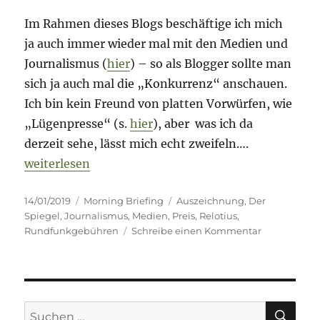
Im Rahmen dieses Blogs beschäftige ich mich
ja auch immer wieder mal mit den Medien und
Journalismus (
hier
) – so als Blogger sollte man
sich ja auch mal die „Konkurrenz“ anschauen.
Ich bin kein Freund von platten Vorwürfen, wie
„Lügenpresse“ (s.
hier
), aber was ich da
derzeit sehe, lässt mich echt zweifeln….
„Morning Briefing – 14. Januar 2019 – Journalismu
weiterlesen
Veröffentlicht
Kategorien
Schlagwörter
14/01/2019
Morning Briefing
Auszeichnung
,
Der
am
Spiegel
,
Journalismus
,
Medien
,
Preis
,
Relotius
,
zu
Rundfunkgebühren
Schreibe einen Kommentar
Morning
Briefing
–
14.
Januar
SU
Suche
2019