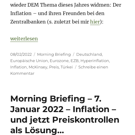
wieder DEM Thema dieses Jahres widmen: Der
Inflation – und ihren Freunden bei den
Zentralbanken (s. zuletzt bei mir
hier
):
„Morning Briefing – 8. Februar 2022 – Inflation – s
weiterlesen
Veröffentlicht
Kategorien
Schlagwörter
08/02/2022
Morning Briefing
Deutschland
,
am
Europäische Union
,
Eurozone
,
EZB
,
Hyperinflation
,
Inflation
,
McKinsey
,
Preis
,
Türkei
Schreibe einen
zu
Kommentar
Morning
Briefing
–
Morning Briefing – 7.
8.
Februar
Januar 2022 – Inflation –
2022
und jetzt Preiskontrollen
–
Inflation
als Lösung…
–