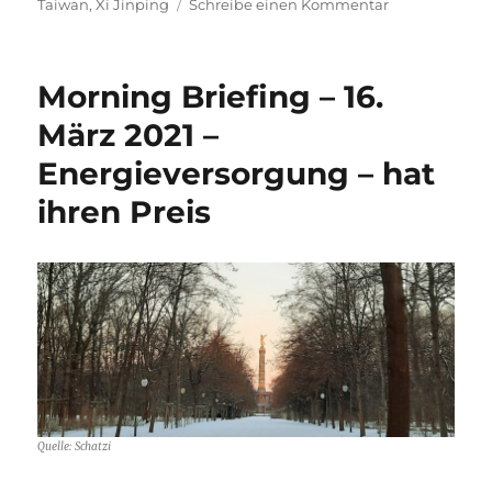
zu
Taiwan
,
Xi Jinping
Schreibe einen Kommentar
Morning
Briefing
–
Morning Briefing – 16.
17.
November
März 2021 –
2021
Energieversorgung – hat
–
China
ihren Preis
–
„Immerhin
haben
Sie
miteinander
geredet“
Quelle: Schatzi