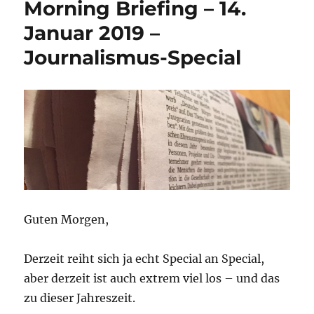
Morning Briefing – 14.
16.
März
Januar 2019 –
2021
Journalismus-Special
–
Energieversorgung
–
hat
ihren
Preis
Guten Morgen,
Derzeit reiht sich ja echt Special an Special,
aber derzeit ist auch extrem viel los – und das
zu dieser Jahreszeit.