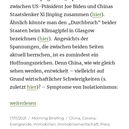
zwischen US-Präsident Joe Biden und Chinas
Staatslenker Xi Jinping zusammen (
hier
).
Ähnlich könnte man den „Durchbruch“ beider
Staaten beim Klimagipfel in Glasgow
bezeichnen (
hier
). Angesichts der
Spannungen, die zwischen beiden Seiten
aktuell herrschen, ist es zumindest ein
Hoffnungszeichen. Denn China, wie wir gleich
sehen werden, entwickelt – vielleicht auf
Grund wirtschaftlicher Schwierigkeiten (s.
zuletzt
hier
)? – Symptome von Isolationismus:
„Morning Briefing – 17. November 2021 – China – 
weiterlesen
Veröffentlicht
Kategorien
Schlagwörter
17/11/2021
Morning Briefing
China
,
Corona
,
am
Evergrande
,
Immobilien
,
Immobilienwirtschaft
,
Preis
,