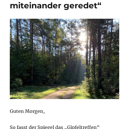
miteinander geredet“
–
und
jetzt
Preiskontrollen
als
Lösung…
Guten Morgen,
So fasst der Spiegel das „Gipfeltreffen“