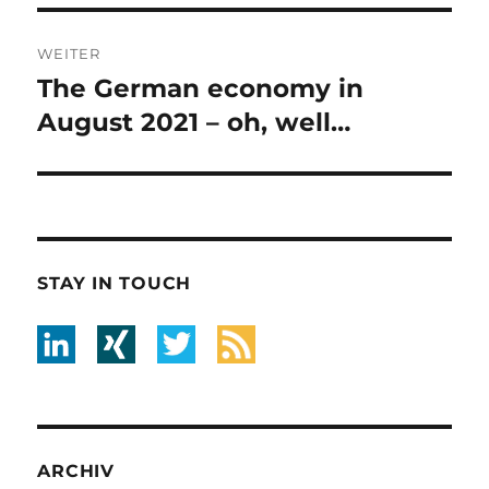
WEITER
The German economy in
Nächster
Beitrag:
August 2021 – oh, well…
STAY IN TOUCH
ARCHIV