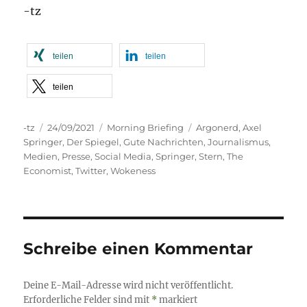
-tz
teilen
teilen
teilen
Autor
Veröffentlicht
Kategorien
Schlagwörter
-tz
24/09/2021
Morning Briefing
Argonerd
,
Axel
am
Springer
,
Der Spiegel
,
Gute Nachrichten
,
Journalismus
,
Medien
,
Presse
,
Social Media
,
Springer
,
Stern
,
The
Economist
,
Twitter
,
Wokeness
Schreibe einen Kommentar
Deine E-Mail-Adresse wird nicht veröffentlicht.
Erforderliche Felder sind mit
*
markiert