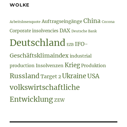
WOLKE
China
Auftragseingänge
Arbeitslosenquote
Corona
DAX
Corporate insolvencies
Deutsche Bank
Deutschland
IFO-
EZB
Geschäftsklimaindex
industrial
Krieg
production
Insolvenzen
Produktion
Russland
Ukraine
USA
Target 2
volkswirtschaftliche
Entwicklung
ZEW