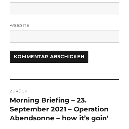
WEBSITE
Beitrags-
ZURÜCK
Navigation
Morning Briefing – 23.
Vorheriger
Beitrag:
September 2021 – Operation
Abendsonne – how it’s goin‘