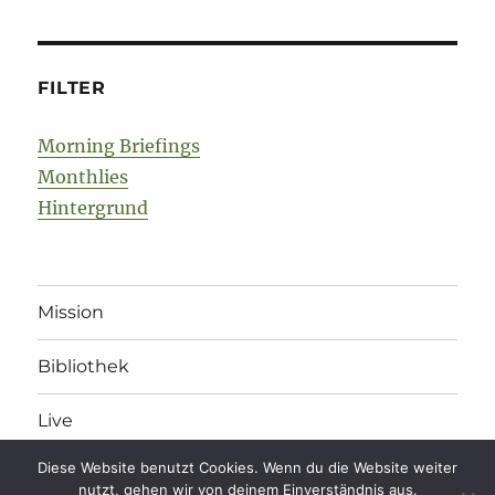
FILTER
Morning Briefings
Monthlies
Hintergrund
Mission
Bibliothek
Live
Diese Website benutzt Cookies. Wenn du die Website weiter
nutzt, gehen wir von deinem Einverständnis aus.
legonomics
Impressum
/
Datenschutz
/