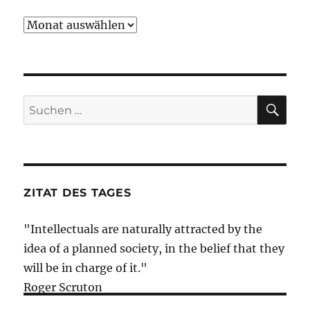
Archiv
SU
Suche
nach:
ZITAT DES TAGES
"Intellectuals are naturally attracted by the
idea of a planned society, in the belief that they
will be in charge of it."
Roger Scruton