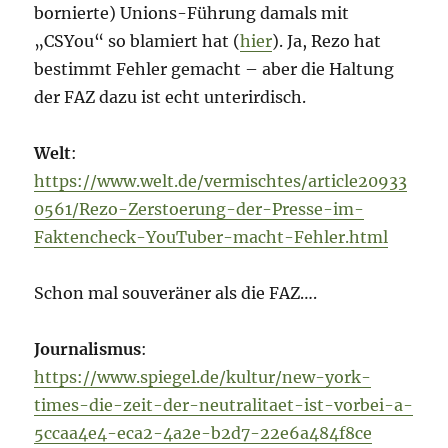
bornierte) Unions-Führung damals mit
„CSYou“ so blamiert hat (
hier
). Ja, Rezo hat
bestimmt Fehler gemacht – aber die Haltung
der FAZ dazu ist echt unterirdisch.
Welt
:
https://www.welt.de/vermischtes/article20933
0561/Rezo-Zerstoerung-der-Presse-im-
Faktencheck-YouTuber-macht-Fehler.html
Schon mal souveräner als die FAZ….
Journalismus
:
https://www.spiegel.de/kultur/new-york-
times-die-zeit-der-neutralitaet-ist-vorbei-a-
5ccaa4e4-eca2-4a2e-b2d7-22e6a484f8ce