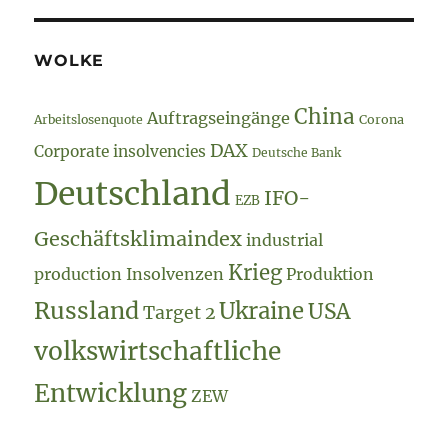
WOLKE
China
Auftragseingänge
Arbeitslosenquote
Corona
DAX
Corporate insolvencies
Deutsche Bank
Deutschland
IFO-
EZB
Geschäftsklimaindex
industrial
Krieg
production
Insolvenzen
Produktion
Russland
Ukraine
USA
Target 2
volkswirtschaftliche
Entwicklung
ZEW