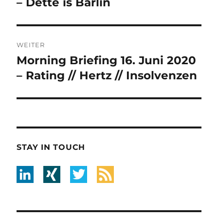
Beitrag:
– Dette is Barlin
WEITER
Morning Briefing 16. Juni 2020
Nächster
Beitrag:
– Rating // Hertz // Insolvenzen
STAY IN TOUCH