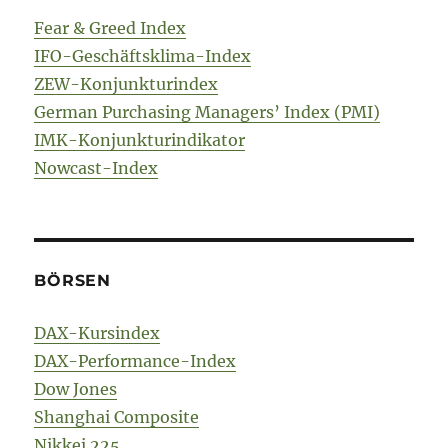
Fear & Greed Index
IFO-Geschäftsklima-Index
ZEW-Konjunkturindex
German Purchasing Managers’ Index (PMI)
IMK-Konjunkturindikator
Nowcast-Index
BÖRSEN
DAX-Kursindex
DAX-Performance-Index
Dow Jones
Shanghai Composite
Nikkei 225