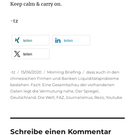
Keep calm & carry on.
-tz
teilen
teilen
teilen
Autor
Veröffentlicht
Kategorien
Schlagwörter
-tz
15/06/2020
Morning Briefing
dass auch in den
am
chinesischen Firmen und Banken Liquiditätsprobleme
bestehen. Fazit: Eine Gesamtschau der vorhandenen
Daten legt die Vermutung nahe
,
Der Spiegel
,
Deutschland
,
Die Welt
,
FAZ
,
Journalismus
,
Rezo
,
Youtube
Schreibe einen Kommentar