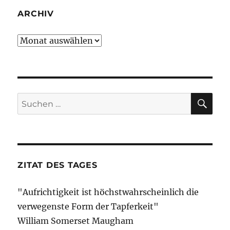
ARCHIV
Archiv
SU
Suche
nach:
ZITAT DES TAGES
"Aufrichtigkeit ist höchstwahrscheinlich die
verwegenste Form der Tapferkeit"
William Somerset Maugham