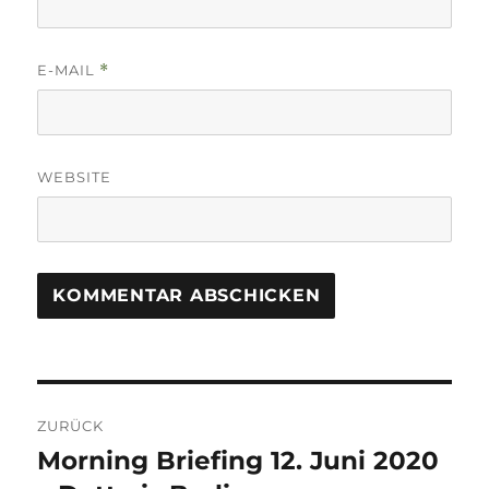
E-MAIL
*
WEBSITE
Beitrags-
ZURÜCK
Navigation
Morning Briefing 12. Juni 2020
Vorheriger