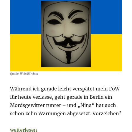
Tag
236
Quelle: Web/Bärchen
Während ich gerade leicht verspätet mein FoW
für heute verfasse, geht gerade in Berlin ein
Mordsgewitter runter – und „Nina“ hat auch
schon zehn Warnungen abgesetzt. Vorzeichen?
„Fog of War – 26. August 2022 – Tag 184“
weiterlesen