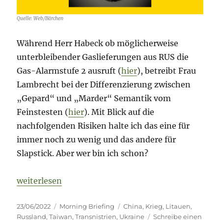
Quelle: Web/Bärchen
Während Herr Habeck ob möglicherweise
unterbleibender Gaslieferungen aus RUS die
Gas-Alarmstufe 2 ausruft (
hier
), betreibt Frau
Lambrecht bei der Differenzierung zwischen
„Gepard“ und „Marder“ Semantik vom
Feinstesten (
hier
). Mit Blick auf die
nachfolgenden Risiken halte ich das eine für
immer noch zu wenig und das andere für
Slapstick. Aber wer bin ich schon?
„Fog of War – 23. Juni 2022 – Tag 120“
weiterlesen
Veröffentlicht
Kategorien
Schlagwörter
23/06/2022
Morning Briefing
China
,
Krieg
,
Litauen
,
am
Russland
,
Taiwan
,
Transnistrien
,
Ukraine
Schreibe einen