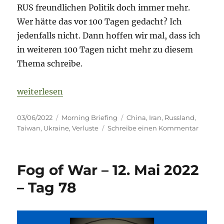
RUS freundlichen Politik doch immer mehr.
Wer hätte das vor 100 Tagen gedacht? Ich
jedenfalls nicht. Dann hoffen wir mal, dass ich
in weiteren 100 Tagen nicht mehr zu diesem
Thema schreibe.
„Fog of War – 3. Juni 2022 – Tag 100“
weiterlesen
Veröffentlicht
Kategorien
Schlagwörter
03/06/2022
Morning Briefing
China
,
Iran
,
Russland
,
am
zu
Taiwan
,
Ukraine
,
Verluste
Schreibe einen Kommentar
Fog
of
War
Fog of War – 12. Mai 2022
–
3.
– Tag 78
Juni
2022
–
Tag