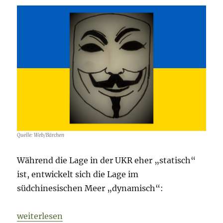
–
Tag
169
Quelle: Web/Bärchen
Während die Lage in der UKR eher „statisch“
ist, entwickelt sich die Lage im
südchinesischen Meer „dynamisch“:
„Fog of War – 4. August 2022 – Tag 162“
weiterlesen