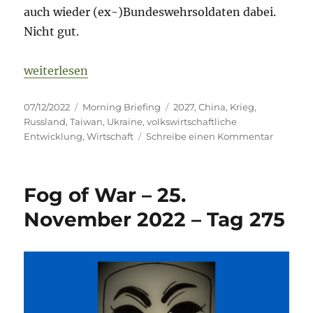
auch wieder (ex-)Bundeswehrsoldaten dabei.
Nicht gut.
„Fog of War – 7. Dezember 2022 – Tag 287“
weiterlesen
Veröffentlicht
Kategorien
Schlagwörter
07/12/2022
Morning Briefing
2027
,
China
,
Krieg
,
am
Russland
,
Taiwan
,
Ukraine
,
volkswirtschaftliche
zu
Entwicklung
,
Wirtschaft
Schreibe einen Kommentar
Fog
of
War
Fog of War – 25.
–
7.
November 2022 – Tag 275
Dezemb
2022
–
Tag
287