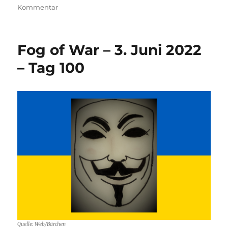
zu
Kommentar
Fog
of
War
Fog of War – 3. Juni 2022
–
23.
– Tag 100
Juni
2022
–
Tag
120
Quelle: Web/Bärchen