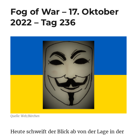
War
Fog of War – 17. Oktober
–
25.
2022 – Tag 236
November
2022
–
Tag
275
Quelle: Web/Bärchen
Heute schweift der Blick ab von der Lage in der