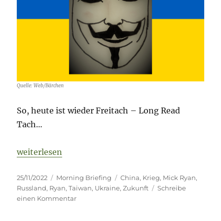
Quelle: Web/Bärchen
So, heute ist wieder Freitach – Long Read
Tach…
„Fog of War – 25. November 2022 – Tag 275“
weiterlesen
Veröffentlicht
Kategorien
Schlagwörter
25/11/2022
Morning Briefing
China
,
Krieg
,
Mick Ryan
,
am
Russland
,
Ryan
,
Taiwan
,
Ukraine
,
Zukunft
Schreibe
zu
einen Kommentar
Fog
of