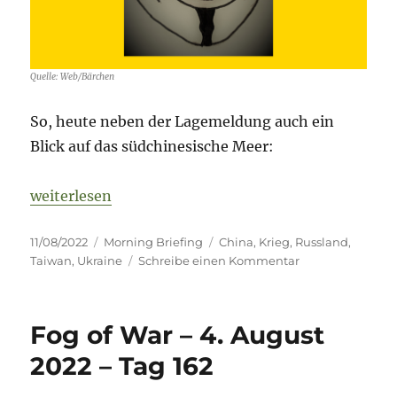
Quelle: Web/Bärchen
So, heute neben der Lagemeldung auch ein
Blick auf das südchinesische Meer:
„Fog of War – 11. August 2022 – Tag 169“
weiterlesen
Veröffentlicht
Kategorien
Schlagwörter
11/08/2022
Morning Briefing
China
,
Krieg
,
Russland
,
am
zu
Taiwan
,
Ukraine
Schreibe einen Kommentar
Fog
of
War
Fog of War – 4. August
–
11.
2022 – Tag 162
August
2022