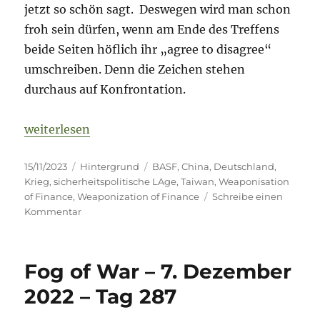
jetzt so schön sagt. Deswegen wird man schon
froh sein dürfen, wenn am Ende des Treffens
beide Seiten höflich ihr „agree to disagree“
umschreiben. Denn die Zeichen stehen
durchaus auf Konfrontation.
„China – Kalter Krieg „nur“ reloaded?“
weiterlesen
Veröffentlicht
Kategorien
Schlagwörter
15/11/2023
Hintergrund
BASF
,
China
,
Deutschland
,
am
Krieg
,
sicherheitspolitische LAge
,
Taiwan
,
Weaponisation
of Finance
,
Weaponization of Finance
Schreibe einen
zu
Kommentar
China
–
Kalter
Fog of War – 7. Dezember
Krieg
„nur“
2022 – Tag 287
reloaded?