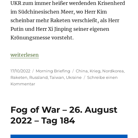
UKR zum immer heißer werdenden Krisenherd
im Südchinesischen Meer, wo Herr Kim
scheinbar mehr Raketen verschießt, als Herr
Putin und Herr Xi Jinping seiner eigenen
Krönungsmesse vorsteht.
„Fog of War – 17. Oktober 2022 – Tag 236“
weiterlesen
Veröffentlicht
Kategorien
Schlagwörter
17/10/2022
Morning Briefing
China
,
Krieg
,
Nordkorea
,
am
Raketen
,
Russland
,
Taiwan
,
Ukraine
Schreibe einen
zu
Kommentar
Fog
of
War
Fog of War – 26. August
–
17.
2022 – Tag 184
Oktober
2022
–