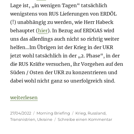
Lage ist, „in wenigen Tagen“ tatsächlich
wenigstens von RUS Lieferungen von ERDÖL
(!) unabhängig zu werden, wie Herr Habeck
behauptet (
hier
). In Bezug auf ERDGAS wird
uns das allerdings auch nicht so richtig weiter
helfen…Im Übrigen ist der Krieg in der UKR
jetzt wohl tatsächlich in der „2. Phase“, in der
die RUS Kräfte versuchen, ihr Vorgehen auf den
Süden / Osten der UKR zu konzentrieren und
dabei wohl nicht ganz so unerfolgreich sind.
„Fog of War – 27. April 2022 – Tag 63“
weiterlesen
Veröffentlicht
Kategorien
Schlagwörter
27/04/2022
Morning Briefing
Krieg
,
Russland
,
am
zu
Transnistrien
,
Ukraine
Schreibe einen Kommentar
Fog
of