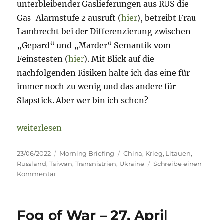
unterbleibender Gaslieferungen aus RUS die
Gas-Alarmstufe 2 ausruft (
hier
), betreibt Frau
Lambrecht bei der Differenzierung zwischen
„Gepard“ und „Marder“ Semantik vom
Feinstesten (
hier
). Mit Blick auf die
nachfolgenden Risiken halte ich das eine für
immer noch zu wenig und das andere für
Slapstick. Aber wer bin ich schon?
„Fog of War – 23. Juni 2022 – Tag 120“
weiterlesen
Veröffentlicht
Kategorien
Schlagwörter
23/06/2022
Morning Briefing
China
,
Krieg
,
Litauen
,
am
Russland
,
Taiwan
,
Transnistrien
,
Ukraine
Schreibe einen
zu
Kommentar
Fog
of
War
Fog of War – 27. April
–