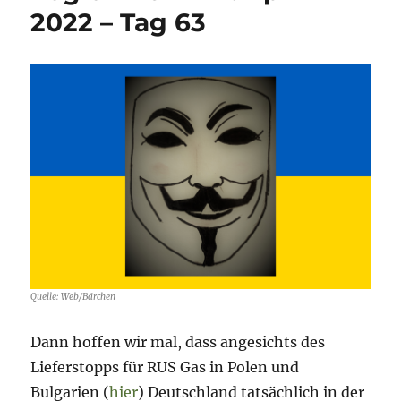
23.
2022 – Tag 63
Juni
2022
–
Tag
120
Quelle: Web/Bärchen
Dann hoffen wir mal, dass angesichts des
Lieferstopps für RUS Gas in Polen und
Bulgarien (
hier
) Deutschland tatsächlich in der