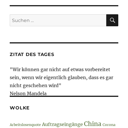
War
–
27.
SU
Suche
April
nach:
2022
–
Tag
63
ZITAT DES TAGES
"Wir können gar nicht auf etwas vorbereitet
sein, wenn wir eigentlich glauben, dass es gar
nicht geschehen wird"
Nelson Mandela
WOLKE
China
Auftragseingänge
Arbeitslosenquote
Corona