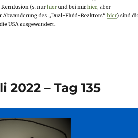
 Kernfusion (s. nur
hier
und bei mir
hier
, aber
ur Abwanderung des „Dual-Fluid-Reaktors“
hier
) sind di
 die USA ausgewandert.
4. Dezember 2022 – Tag 294“
li 2022 – Tag 135