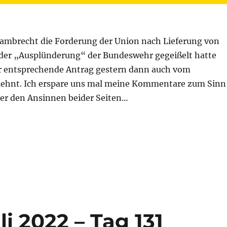
mbrecht die Forderung der Union nach Lieferung von
 der „Ausplünderung“ der Bundeswehr gegeißelt hatte
er entsprechende Antrag gestern dann auch vom
lehnt. Ich erspare uns mal meine Kommentare zum Sinn
er den Ansinnen beider Seiten…
 Juli 2022 – Tag 135“
li 2022 – Tag 131