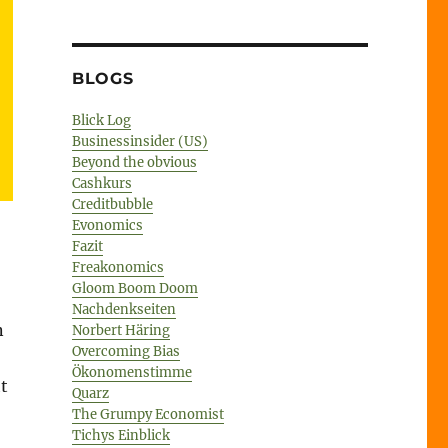
BLOGS
Blick Log
Businessinsider (US)
Beyond the obvious
Cashkurs
Creditbubble
Evonomics
Fazit
Freakonomics
Gloom Boom Doom
Nachdenkseiten
n
Norbert Häring
Overcoming Bias
Ökonomenstimme
t
Quarz
The Grumpy Economist
Tichys Einblick