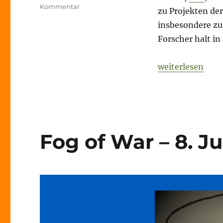
zu
Kommentar
zu Projekten der
Fog
insbesondere z
of
War
Forscher halt in
–
14.
„Fog of War – 1
weiterlesen
Dezember
2022
–
Tag
294
Fog of War – 8. Ju