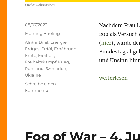
Quelle: Web/Bärchen
Veröffentlicht
08/07/2022
Nachdem Frau La
am
Kategorien
Morning Briefing
200 als Versuch
Schlagwörter
Afrika
,
Brief
,
Energie
,
(
hier
), wurde d
Erdgas
,
Erdöl
,
Ernährung
,
Bundestag abge
Ernte
,
Freiheit
,
und Unsinn hint
Freiheitskampf
,
Krieg
,
Russland
,
Szenarien
,
Ukraine
„Fog of War – 8.
weiterlesen
Schreibe einen
zu
Kommentar
Fog
of
War
–
8.
Juli
Fog of War – 4. Ju
2022