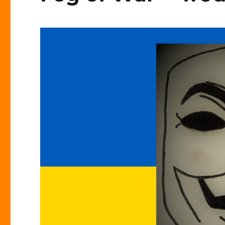
–
Tag
135