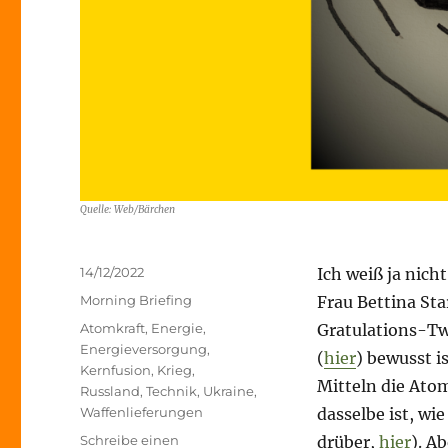
Quelle: Web/Bärchen
Veröffentlicht
14/12/2022
Ich weiß ja nich
am
Kategorien
Morning Briefing
Frau Bettina Sta
Schlagwörter
Atomkraft
,
Energie
,
Gratulations-Tw
Energieversorgung
,
(
hier
) bewusst i
Kernfusion
,
Krieg
,
Mitteln die Atom
Russland
,
Technik
,
Ukraine
,
Waffenlieferungen
dasselbe ist, wi
Schreibe einen
drüber,
hier
). A