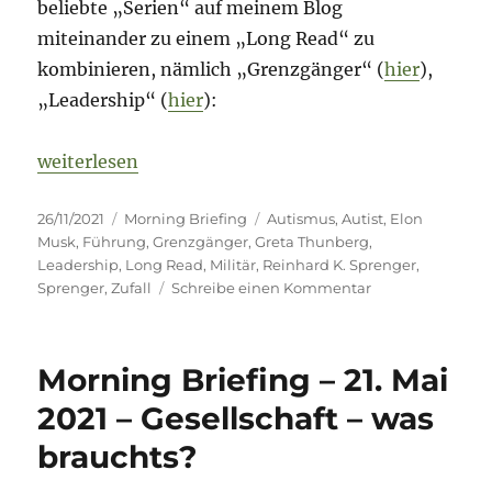
beliebte „Serien“ auf meinem Blog
miteinander zu einem „Long Read“ zu
kombinieren, nämlich „Grenzgänger“ (
hier
),
„Leadership“ (
hier
):
„Morning Briefing – 26. November 2021 – Grenzgä
weiterlesen
Veröffentlicht
Kategorien
Schlagwörter
26/11/2021
Morning Briefing
Autismus
,
Autist
,
Elon
am
Musk
,
Führung
,
Grenzgänger
,
Greta Thunberg
,
Leadership
,
Long Read
,
Militär
,
Reinhard K. Sprenger
,
zu
Sprenger
,
Zufall
Schreibe einen Kommentar
Morning
Briefing
–
Morning Briefing – 21. Mai
26.
November
2021 – Gesellschaft – was
2021
brauchts?
–
Grenzgänger