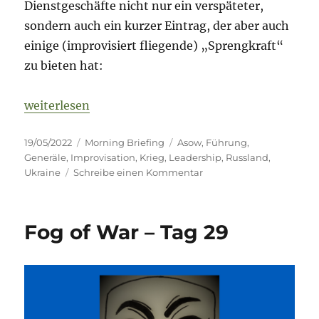
Dienstgeschäfte nicht nur ein verspäteter,
sondern auch ein kurzer Eintrag, der aber auch
einige (improvisiert fliegende) „Sprengkraft“
zu bieten hat:
„Fog of War – 19. Mai 2022 – Tag 85“
weiterlesen
Veröffentlicht
Kategorien
Schlagwörter
19/05/2022
Morning Briefing
Asow
,
Führung
,
am
Generäle
,
Improvisation
,
Krieg
,
Leadership
,
Russland
,
zu
Ukraine
Schreibe einen Kommentar
Fog
of
War
Fog of War – Tag 29
–
19.
Mai
2022
–
Tag