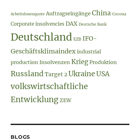
China
Auftragseingänge
Arbeitslosenquote
Corona
DAX
Corporate insolvencies
Deutsche Bank
Deutschland
IFO-
EZB
Geschäftsklimaindex
industrial
Krieg
production
Insolvenzen
Produktion
Russland
Ukraine
USA
Target 2
volkswirtschaftliche
Entwicklung
ZEW
BLOGS