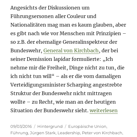
Angesichts der Diskussionen um
Führungsersonen aller Couleur und
Nationalitäten mag man es kaum glauben, aber
es gibt nach wie vor Menschen mit Prinzipien –
so z.B. der ehemalige Generalinspekteur der
Bundeswehr,
General von Kirchbach
, der bei
seiner Demission lapidar formulierte: „Ich
nehme mir die Freiheit, Dinge nicht zu tun, die
ich nicht tun will“ – als er die vom damaligen
Verteidigungsminister Scharping angestrebte
Struktur der Bundeswehr nicht mittragen
wollte – zu Recht, wie man an der heutigen
„Stark stark wie i
Situation der Bundeswehr sieht.
weiterlesen
Veröffentlicht
Kategorien
Schlagwörter
09/03/2016
Hintergrund
Europäische Union
,
am
Führung
,
Jürgen Stark
,
Leadership
,
Peter von Kirchbach
,