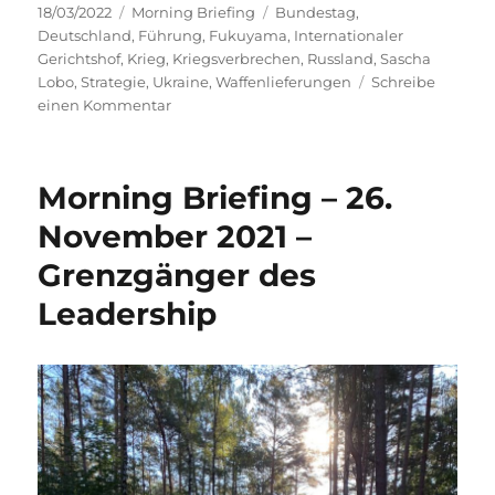
Veröffentlicht
Kategorien
Schlagwörter
18/03/2022
Morning Briefing
Bundestag
,
am
Deutschland
,
Führung
,
Fukuyama
,
Internationaler
Gerichtshof
,
Krieg
,
Kriegsverbrechen
,
Russland
,
Sascha
Lobo
,
Strategie
,
Ukraine
,
Waffenlieferungen
Schreibe
zu
einen Kommentar
Fog
of
War
Morning Briefing – 26.
–
Tag
November 2021 –
23
Grenzgänger des
Leadership