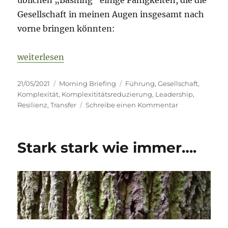
Gesellschaft in meinen Augen insgesamt nach
vorne bringen könnten:
„Morning Briefing – 21. Mai 2021 – Gesellschaft – 
weiterlesen
Veröffentlicht
Kategorien
Schlagwörter
21/05/2021
Morning Briefing
Führung
,
Gesellschaft
,
am
Komplexität
,
Komplexititätsreduzierung
,
Leadership
,
zu
Resilienz
,
Transfer
Schreibe einen Kommentar
Morning
Briefing
–
Stark stark wie immer….
21.
Mai
2021
–
Gesellschaft
–
was
brauchts?