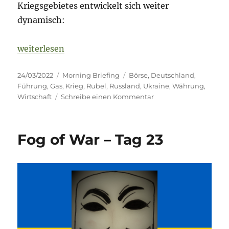
Kriegsgebietes entwickelt sich weiter
dynamisch:
„Fog of War – Tag 29“
weiterlesen
Veröffentlicht
Kategorien
Schlagwörter
24/03/2022
Morning Briefing
Börse
,
Deutschland
,
am
Führung
,
Gas
,
Krieg
,
Rubel
,
Russland
,
Ukraine
,
Währung
,
zu
Wirtschaft
Schreibe einen Kommentar
Fog
of
War
Fog of War – Tag 23
–
Tag
29