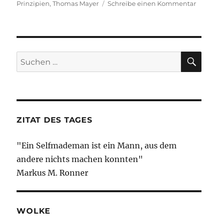
zu
Prinzipien
,
Thomas Mayer
Schreibe einen Kommentar
Stark
stark
wie
immer
SU
Suche
nach:
ZITAT DES TAGES
"Ein Selfmademan ist ein Mann, aus dem
andere nichts machen konnten"
Markus M. Ronner
WOLKE