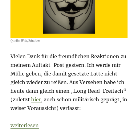
Quelle: Web/Bärchen
Vielen Dank für die freundlichen Reaktionen zu
meinem Auftakt-Post gestern. Ich werde mir
Mühe geben, die damit gesetzte Latte nicht
gleich wieder zu reißen. Aus Versehen habe ich
heute dann gleich einen „Long Read-Freitach“
(zuletzt
hier
, auch schon militärisch geprägt, in
weiser Voraussicht) verfasst:
„Fog of War – Tag 23“
weiterlesen