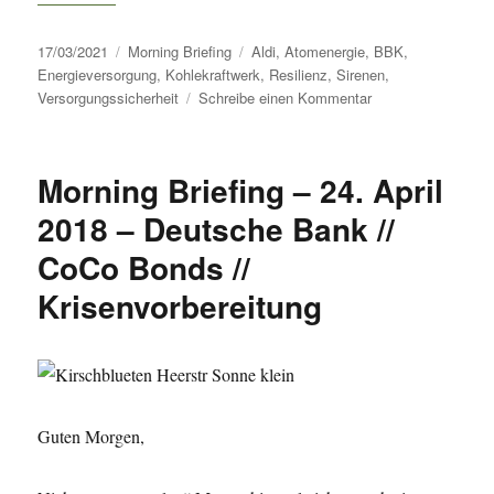
Veröffentlicht
Kategorien
Schlagwörter
17/03/2021
Morning Briefing
Aldi
,
Atomenergie
,
BBK
,
am
Energieversorgung
,
Kohlekraftwerk
,
Resilienz
,
Sirenen
,
zu
Versorgungssicherheit
Schreibe einen Kommentar
Morning
Briefing
–
Morning Briefing – 24. April
17.
März
2018 – Deutsche Bank //
2021
CoCo Bonds //
–
Versorgungssicherh
Krisenvorbereitung
=
Resilienz,
aber…
Guten Morgen,