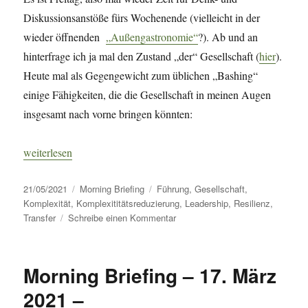
Diskussionsanstöße fürs Wochenende (vielleicht in der
wieder öffnenden
„Außengastronomie“
?). Ab und an
hinterfrage ich ja mal den Zustand „der“ Gesellschaft (
hier
).
Heute mal als Gegengewicht zum üblichen „Bashing“
einige Fähigkeiten, die die Gesellschaft in meinen Augen
insgesamt nach vorne bringen könnten:
„Morning Briefing – 21. Mai 2021 – Gesellschaft – was brauchts
weiterlesen
Veröffentlicht
Kategorien
Schlagwörter
21/05/2021
Morning Briefing
Führung
,
Gesellschaft
,
am
Komplexität
,
Komplexititätsreduzierung
,
Leadership
,
Resilienz
,
zu
Transfer
Schreibe einen Kommentar
Morning
Briefing
–
Morning Briefing – 17. März
21.
Mai
2021 –
2021