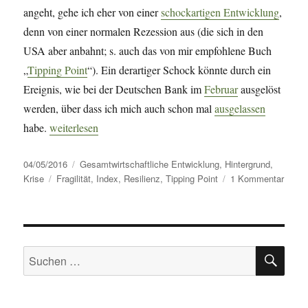
//
angeht, gehe ich eher von einer
schockartigen Entwicklung
,
Krisenvorbereitung
denn von einer normalen Rezession aus (die sich in den
USA aber anbahnt; s. auch das von mir empfohlene Buch
„
Tipping Point
“). Ein derartiger Schock könnte durch ein
Ereignis, wie bei der Deutschen Bank im
Februar
ausgelöst
werden, über dass ich mich auch schon mal
ausgelassen
„Tipping Point“
habe.
weiterlesen
Veröffentlicht
Kategorien
04/05/2016
Gesamtwirtschaftliche Entwicklung
,
Hintergrund
,
am
Schlagwörter
zu
Krise
Fragilität
,
Index
,
Resilienz
,
Tipping Point
1 Kommentar
Tippi
Point
SU
Suche
nach: