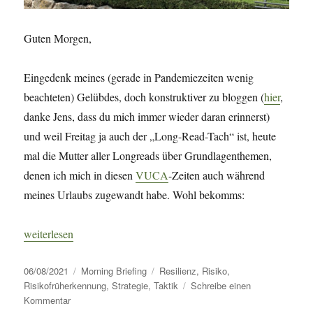
Guten Morgen,
Eingedenk meines (gerade in Pandemiezeiten wenig
beachteten) Gelübdes, doch konstruktiver zu bloggen (
hier
,
danke Jens, dass du mich immer wieder daran erinnerst)
und weil Freitag ja auch der „Long-Read-Tach“ ist, heute
mal die Mutter aller Longreads über Grundlagenthemen,
denen ich mich in diesen
VUCA
-Zeiten auch während
meines Urlaubs zugewandt habe. Wohl bekomms:
„Morning Briefing – 6. August 2021 – Risiko, Strategie, Resili
weiterlesen
Veröffentlicht
Kategorien
Schlagwörter
06/08/2021
Morning Briefing
Resilienz
,
Risiko
,
am
Risikofrüherkennung
,
Strategie
,
Taktik
Schreibe einen
zu
Kommentar