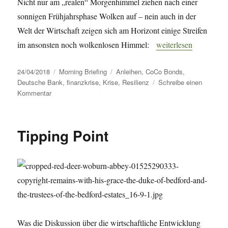
Nicht nur am „realen“ Morgenhimmel ziehen nach einer
sonnigen Frühjahrsphase Wolken auf – nein auch in der
Welt der Wirtschaft zeigen sich am Horizont einige Streifen
„Morning Briefing – 2
im ansonsten noch wolkenlosen Himmel:
weiterlesen
Veröffentlicht
Kategorien
Schlagwörter
24/04/2018
Morning Briefing
Anleihen
,
CoCo Bonds
,
am
Deutsche Bank
,
finanzkrise
,
Krise
,
Resilienz
Schreibe einen
zu
Kommentar
Morning
Briefing
–
Tipping Point
24.
April
2018
–
Deutsche
Bank
//
CoCo
Bonds
Was die Diskussion über die wirtschaftliche Entwicklung