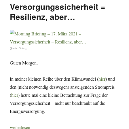
Versorgungssicherheit =
–
Gesellschaft
Resilienz, aber…
–
was
brauchts?
Quelle: Schatzi
Guten Morgen,
In meiner kleinen Reihe über den Klimawandel (
hier
) und
den (nicht notwendig deswegen) ansteigenden Strompreis
(
hier
) heute mal eine kleine Betrachtung zur Frage der
Versorgungssicherheit – nicht nur beschränkt auf die
Energieversorgung.
„Morning Briefing – 17. März 2021 – Versorgungssicherheit = R
weiterlesen