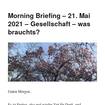
Morning
Briefing
–
Morning Briefing – 21. Mai
6.
August
2021 – Gesellschaft – was
2021
brauchts?
–
Risiko,
Strategie,
Resilienz
–
Grundlagenforschung
für
das
„New
Normal“
Guten Morgen,
Es ist Freitag, also mal wieder Zeit für Denk- und