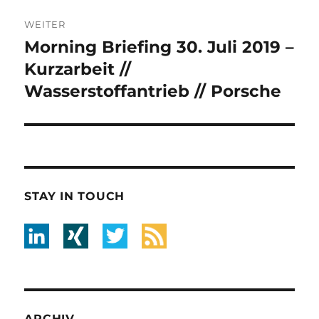
WEITER
Morning Briefing 30. Juli 2019 –
Nächster
Beitrag:
Kurzarbeit //
Wasserstoffantrieb // Porsche
STAY IN TOUCH
ARCHIV