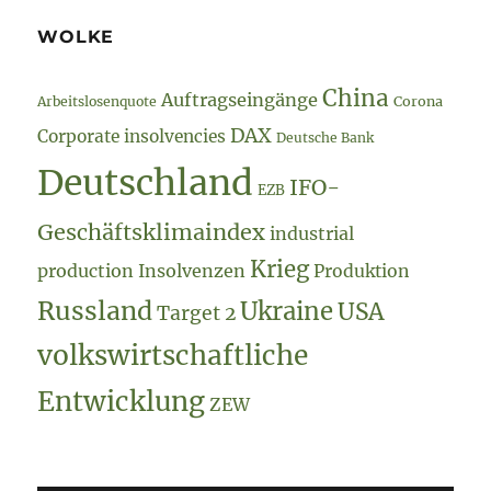
WOLKE
China
Auftragseingänge
Arbeitslosenquote
Corona
DAX
Corporate insolvencies
Deutsche Bank
Deutschland
IFO-
EZB
Geschäftsklimaindex
industrial
Krieg
production
Insolvenzen
Produktion
Russland
Ukraine
USA
Target 2
volkswirtschaftliche
Entwicklung
ZEW