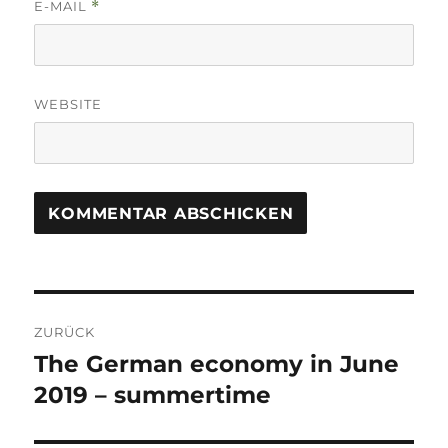
E-MAIL
*
WEBSITE
Beitrags-
ZURÜCK
Navigation
The German economy in June
Vorheriger
Beitrag:
2019 – summertime