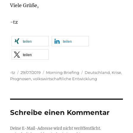
Viele Grüße,
-tz
teilen
teilen
teilen
Autor
Veröffentlicht
Kategorien
Schlagwörter
-tz
29/07/2019
Morning Briefing
Deutschland
,
Krise
,
am
Prognosen
,
volkswirtschaftliche Entwicklung
Schreibe einen Kommentar
Deine E-Mail-Adresse wird nicht veröffentlicht.