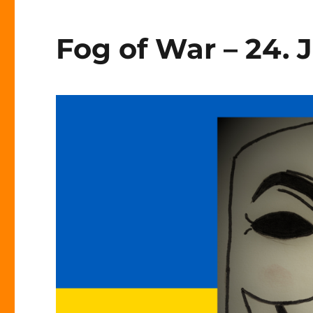
–
14.
Juli
Fog of War – 24. J
2022
–
Tag
141