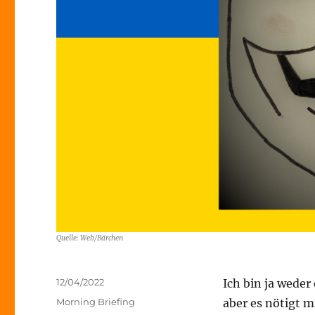
Quelle: Web/Bärchen
Veröffentlicht
12/04/2022
Ich bin ja wede
am
Kategorien
Morning Briefing
aber es nötigt 