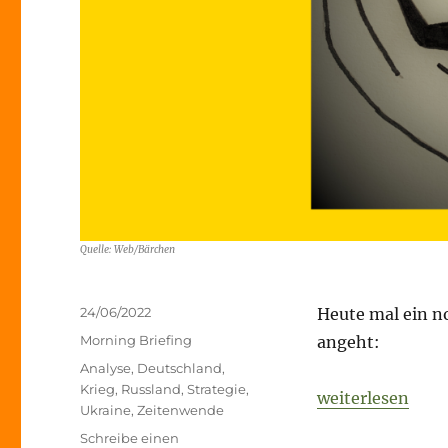
Quelle: Web/Bärchen
Veröffentlicht
24/06/2022
Heute mal ein n
am
Kategorien
Morning Briefing
angeht:
Schlagwörter
Analyse
,
Deutschland
,
Krieg
,
Russland
,
Strategie
,
„Fog of War – 24
weiterlesen
Ukraine
,
Zeitenwende
Schreibe einen