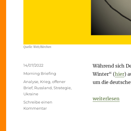
Quelle: Web/Bärchen
Veröffentlicht
14/07/2022
Während sich De
am
Kategorien
Morning Briefing
Winter“ (
hier
) 
Schlagwörter
Analyse
,
Krieg
,
offener
um die deutsche
Brief
,
Russland
,
Strategie
,
Ukraine
„Fog of War – 14
weiterlesen
Schreibe einen
zu
Kommentar
Fog
of
War