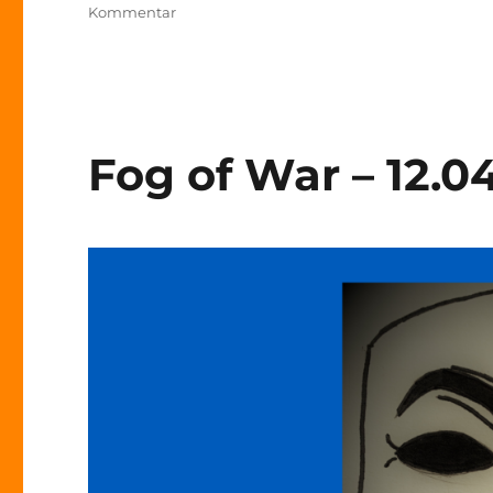
zu
Kommentar
Fog
of
War
–
24.
Juni
Fog of War – 12.0
2022
–
Tag
121