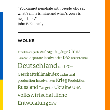
"You cannot negotiate with people who say
what’s mine is mine and what’s yours is
negotiable."
John F. Kennedy
WOLKE
China
Auftragseingänge
Arbeitslosenquote
DAX
Corporate insolvencies
Corona
Deutsche Bank
Deutschland
IFO-
EZB
Geschäftsklimaindex
industrial
Krieg
production
Insolvenzen
Produktion
Russland
Ukraine
USA
Target 2
volkswirtschaftliche
Entwicklung
ZEW