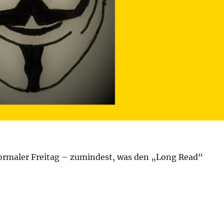
ormaler Freitag – zumindest, was den „Long Read“
. Juni 2022 – Tag 121“