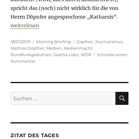
spricht das (noch) nicht wirklich für die von
Herrn Döpnfer angesprochene „Katharsis“.
„Morning Briefing –18. Januar 2019 – Journalismus 
weiterlesen
Veröffentlicht
Kategorien
Schlagwörter
18/01/2019
Morning Briefing
Döpfner
,
Journalismus
,
am
Mathias Döpfner
,
Medien
,
Medienmacht
,
Rundfunkgebühren
,
Sascha Lobo
,
WDR
Schreibe einen
zu
Kommentar
Morning
Briefing
–
18.
Januar
SU
Suche
2019
nach:
–
Journalismus
Special
–
die
ZITAT DES TAGES