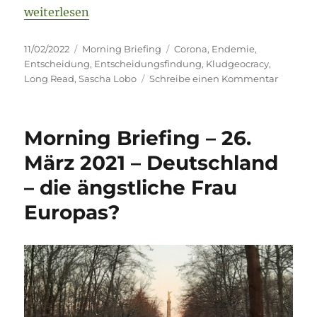
„Morning Briefing – 11. Februar 2022 – Long Read 
weiterlesen
Veröffentlicht
Kategorien
Schlagwörter
11/02/2022
Morning Briefing
Corona
,
Endemie
,
am
Entscheidung
,
Entscheidungsfindung
,
Kludgeocracy
,
zu
Long Read
,
Sascha Lobo
Schreibe einen Kommentar
Mornin
Briefing
–
Morning Briefing – 26.
11.
Februar
März 2021 – Deutschland
2022
– die ängstliche Frau
–
Long
Europas?
Read
–
„Flicksc
in
Entsche