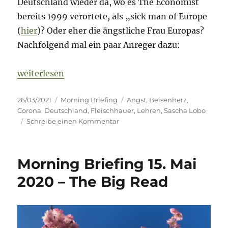
Deutschland wieder da, wo es The Economist
bereits 1999 verortete, als „sick man of Europe
(
hier
)? Oder eher die ängstliche Frau Europas?
Nachfolgend mal ein paar Anreger dazu:
„Morning Briefing – 26. März 2021 – Deutschland –
weiterlesen
Veröffentlicht
Kategorien
Schlagwörter
26/03/2021
Morning Briefing
Angst
,
Beisenherz
,
am
Corona
,
Deutschland
,
Fleischhauer
,
Lehren
,
Sascha Lobo
zu
Schreibe einen Kommentar
Morning
Briefing
–
Morning Briefing 15. Mai
26.
März
2020 – The Big Read
2021
–
Deutschland
–
die