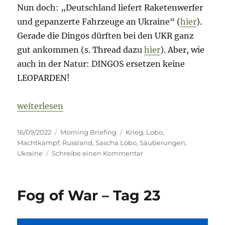
Nun doch: „Deutschland liefert Raketenwerfer
und gepanzerte Fahrzeuge an Ukraine“ (
hier
).
Gerade die Dingos dürften bei den UKR ganz
gut ankommen (s. Thread dazu
hier
). Aber, wie
auch in der Natur: DINGOS ersetzen keine
LEOPARDEN!
„Fog of War – 16. September 2022 – Tag 205“
weiterlesen
Veröffentlicht
Kategorien
Schlagwörter
16/09/2022
Morning Briefing
Krieg
,
Lobo
,
am
Machtkampf
,
Russland
,
Sascha Lobo
,
Säuberungen
,
zu
Ukraine
Schreibe einen Kommentar
Fog
of
War
Fog of War – Tag 23
–
16.
September