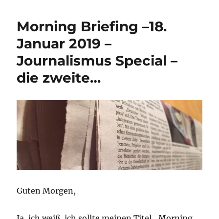
Briefing
15.
Morning Briefing –18.
Mai
2020
Januar 2019 –
–
Journalismus Special –
The
Big
die zweite…
Read
Guten Morgen,
Ja, ich weiß, ich sollte meinen Titel „Morning