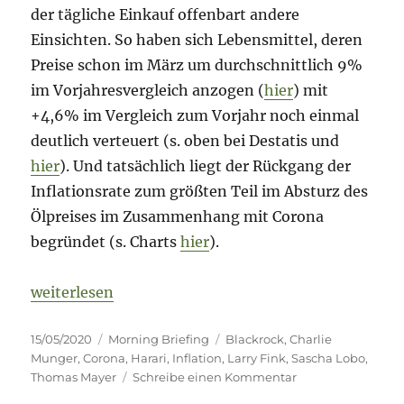
der tägliche Einkauf offenbart andere
Einsichten. So haben sich Lebensmittel, deren
Preise schon im März um durchschnittlich 9%
im Vorjahresvergleich anzogen (
hier
) mit
+4,6% im Vergleich zum Vorjahr noch einmal
deutlich verteuert (s. oben bei Destatis und
hier
). Und tatsächlich liegt der Rückgang der
Inflationsrate zum größten Teil im Absturz des
Ölpreises im Zusammenhang mit Corona
begründet (s. Charts
hier
).
„Morning Briefing 15. Mai 2020 – The Big Read“
weiterlesen
Veröffentlicht
Kategorien
Schlagwörter
15/05/2020
Morning Briefing
Blackrock
,
Charlie
am
Munger
,
Corona
,
Harari
,
Inflation
,
Larry Fink
,
Sascha Lobo
,
zu
Thomas Mayer
Schreibe einen Kommentar
Morning