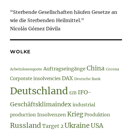
zweite…
“Sterbende Gesellschaften häufen Gesetze an
wie die Sterbenden Heilmittel.”
Nicolás Gómez Dávila
WOLKE
China
Auftragseingänge
Arbeitslosenquote
Corona
DAX
Corporate insolvencies
Deutsche Bank
Deutschland
IFO-
EZB
Geschäftsklimaindex
industrial
Krieg
production
Insolvenzen
Produktion
Russland
Ukraine
USA
Target 2