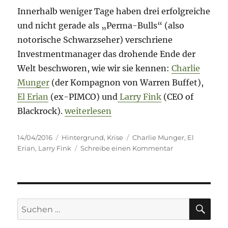
Innerhalb weniger Tage haben drei erfolgreiche
und nicht gerade als „Perma-Bulls“ (also
notorische Schwarzseher) verschriene
Investmentmanager das drohende Ende der
Welt beschworen, wie wir sie kennen:
Charlie
Munger
(der Kompagnon von Warren Buffet),
El Erian
(ex-PIMCO) und
Larry Fink
(CEO of
„Mir wird mulmig zu Mute…“
Blackrock).
weiterlesen
Veröffentlicht
Kategorien
Schlagwörter
14/04/2016
Hintergrund
,
Krise
Charlie Munger
,
El
am
zu
Erian
,
Larry Fink
Schreibe einen Kommentar
Mir
wird
mulmig
zu
Mute…
SU
Suche
nach: