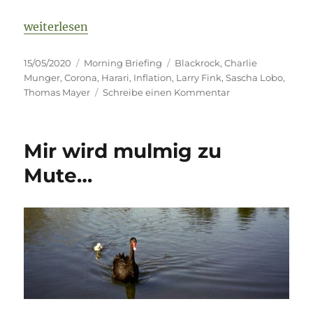
„Morning Briefing 15. Mai 2020 – The Big Read“
weiterlesen
Veröffentlicht
Kategorien
Schlagwörter
15/05/2020
Morning Briefing
Blackrock
,
Charlie
am
Munger
,
Corona
,
Harari
,
Inflation
,
Larry Fink
,
Sascha Lobo
,
zu
Thomas Mayer
Schreibe einen Kommentar
Morning
Briefing
15.
Mir wird mulmig zu
Mai
2020
Mute…
–
The
Big
Read