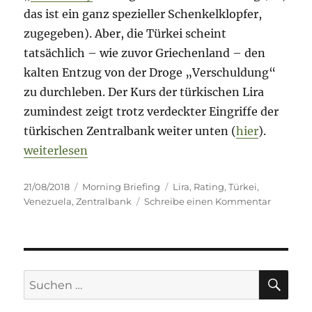
das ist ein ganz spezieller Schenkelklopfer,
zugegeben). Aber, die Türkei scheint
tatsächlich – wie zuvor Griechenland – den
kalten Entzug von der Droge „Verschuldung“
zu durchleben. Der Kurs der türkischen Lira
zumindest zeigt trotz verdeckter Eingriffe der
türkischen Zentralbank weiter unten (
hier
).
„Morning Briefing – 21. August 2018 – Türkei-Spec
weiterlesen
Veröffentlicht
Kategorien
Schlagwörter
21/08/2018
Morning Briefing
Lira
,
Rating
,
Türkei
,
am
zu
Venezuela
,
Zentralbank
Schreibe einen Kommentar
Morning
Briefing
–
21.
August
SU
Suche
2018
nach:
–