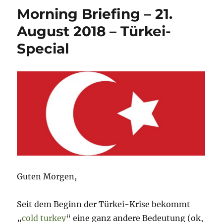
–
Morning Briefing – 21.
29.
März
August 2018 – Türkei-
2019
Special
–
Türkei
Special
Guten Morgen,
Seit dem Beginn der Türkei-Krise bekommt
„
cold turkey
“ eine ganz andere Bedeutung (ok,