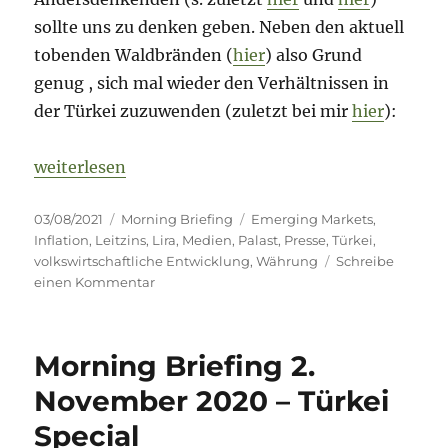
sollte uns zu denken geben. Neben den aktuell
tobenden Waldbränden (
hier
) also Grund
genug , sich mal wieder den Verhältnissen in
der Türkei zuzuwenden (zuletzt bei mir
hier
):
„Morning Briefing – 3. August 2021 – Türkei – ein
weiterlesen
Veröffentlicht
Kategorien
Schlagwörter
03/08/2021
Morning Briefing
Emerging Markets
,
am
Inflation
,
Leitzins
,
Lira
,
Medien
,
Palast
,
Presse
,
Türkei
,
volkswirtschaftliche Entwicklung
,
Währung
Schreibe
zu
einen Kommentar
Morning
Briefing
–
Morning Briefing 2.
3.
August
November 2020 – Türkei
2021
Special
–