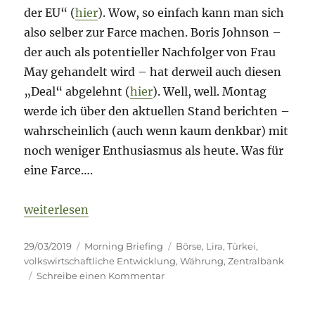
der EU“ (
hier
). Wow, so einfach kann man sich
also selber zur Farce machen. Boris Johnson –
der auch als potentieller Nachfolger von Frau
May gehandelt wird – hat derweil auch diesen
„Deal“ abgelehnt (
hier
). Well, well. Montag
werde ich über den aktuellen Stand berichten –
wahrscheinlich (auch wenn kaum denkbar) mit
noch weniger Enthusiasmus als heute. Was für
eine Farce….
„Morning Briefing – 29. März 2019 – Türkei Specia
weiterlesen
Veröffentlicht
Kategorien
Schlagwörter
29/03/2019
Morning Briefing
Börse
,
Lira
,
Türkei
,
am
volkswirtschaftliche Entwicklung
,
Währung
,
Zentralbank
zu
Schreibe einen Kommentar
Morning
Briefing