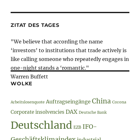
Türkei-
Special
ZITAT DES TAGES
"We believe that according the name
‘investors’ to institutions that trade actively is
like calling someone who repeatedly engages in
one-night stands a ‘romantic."
Warren Buffett
WOLKE
China
Auftragseingänge
Arbeitslosenquote
Corona
DAX
Corporate insolvencies
Deutsche Bank
Deutschland
IFO-
EZB
Geschäftsklimaindex
industrial