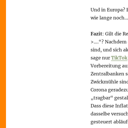
Und in Europa? F
wie lange noch
Fazit
: Gilt die 
>….“? Nachdem d
sind, und sich a
sage nur
TikTok
Vorbereitung au
Zentralbanken 
Zwickmühle sind:
Corona geradezu
„tragbar“ gestal
Dass diese Infl
dasselbe versuc
gesteuert abläuft