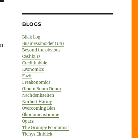
BLOGS
Blick Log
Businessinsider (US)
en
Beyond the obvious
Cashkurs
Creditbubble
Evonomics
Fazit
Freakonomics
Gloom Boom Doom
Nachdenkseiten
Norbert Häring
Overcoming Bias
r
Ökonomenstimme
Quarz
The Grumpy Economist
Tichys Einblick