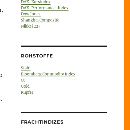
DAX-Kursindex
DAX-Performance-Index
n,
Dow Jones
Shanghai Composite
Nikkei 225
t
ROHSTOFFE
Stahl
Bloomberg Commodity Index
r
Öl
Gold
Kupfer
.
FRACHTINDIZES