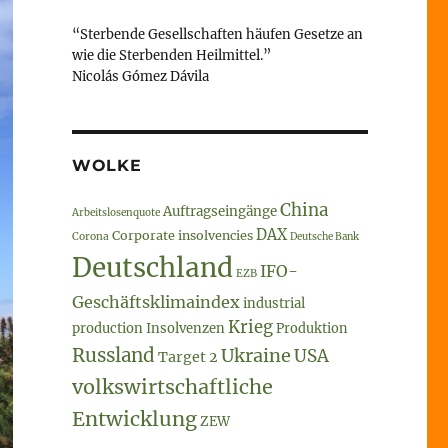
“Sterbende Gesellschaften häufen Gesetze an
wie die Sterbenden Heilmittel.”
Nicolás Gómez Dávila
WOLKE
China
Auftragseingänge
Arbeitslosenquote
DAX
Corporate insolvencies
Corona
Deutsche Bank
Deutschland
IFO-
EZB
Geschäftsklimaindex
industrial
Krieg
production
Insolvenzen
Produktion
Russland
Ukraine
USA
Target 2
volkswirtschaftliche
Entwicklung
ZEW