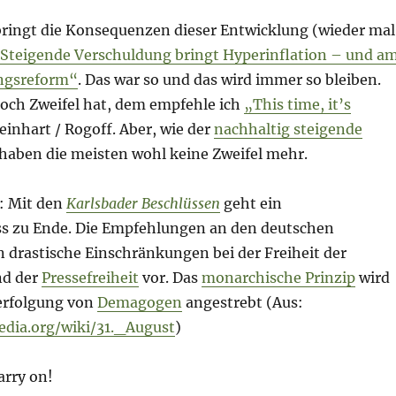
ingt die Konsequenzen dieser Entwicklung (wieder mal
Steigende Verschuldung bringt Hyperinflation – und a
ngsreform“
. Das war so und das wird immer so bleiben.
och Zweifel hat, dem empfehle ich
„This time, it’s
inhart / Rogoff. Aber, wie der
nachhaltig steigende
 haben die meisten wohl keine Zweifel mehr.
: Mit den
Karlsbader Beschlüssen
geht ein
s zu Ende. Die Empfehlungen an den deutschen
 drastische Einschränkungen bei der Freiheit der
nd der
Pressefreiheit
vor. Das
monarchische Prinzip
wird
Verfolgung von
Demagogen
angestrebt (Aus:
pedia.org/wiki/31._August
)
arry on!