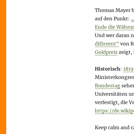
Thomas Mayer br
auf den Punkt:
„
Ende die Währu
Und wer daran n
different“
von Re
Goldpreis
zeigt,
Historisch
:
1819
Ministerkongres
Bundestag
sehen
Universitäten u
verfestigt, die 
https://de.wiki
Keep calm and c