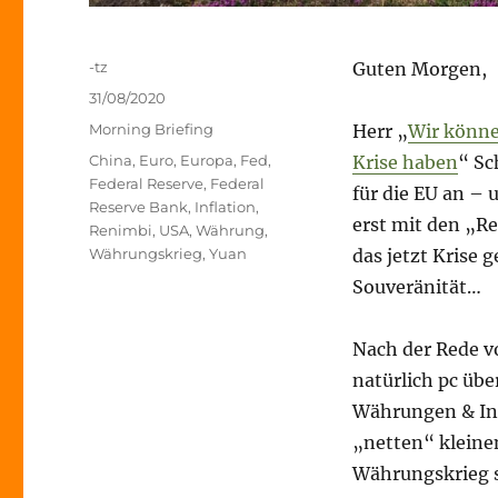
Autor
-tz
Guten Morgen,
Veröffentlicht
31/08/2020
am
Kategorien
Morning Briefing
Herr „
Wir könne
Schlagwörter
China
,
Euro
,
Europa
,
Fed
,
Krise haben
“ Sc
Federal Reserve
,
Federal
für die EU an –
Reserve Bank
,
Inflation
,
erst mit den „R
Renimbi
,
USA
,
Währung
,
Währungskrieg
,
Yuan
das jetzt Krise 
Souveränität…
Nach der Rede v
natürlich pc übe
Währungen & Infl
„netten“ kleine
Währungskrieg s