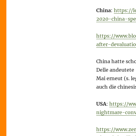
China
:
https://
2020-china-spec
https://www.bl
after-devaluat
China hatte scho
Delle andeutete
Mai erneut (s. l
auch die chines
USA
:
https://w
nightmare-conv
https://www.zer