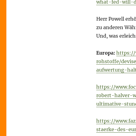
what-fed-will-
Herr Powell erhö
zu anderen Währ
Und, was erleic
Europa:
https:/
rohstoffe/devi
aufwertung-hal
https://www.foc
robert-halver-w
ultimative-stu
https://www.faz
staerke-des-eu