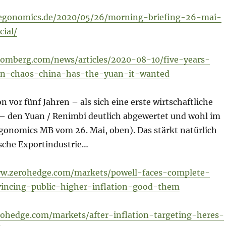
legonomics.de/2020/05/26/morning-briefing-26-mai-
ial/
oomberg.com/news/articles/2020-08-10/five-years-
ion-chaos-china-has-the-yuan-it-wanted
n vor fünf Jahren – als sich eine erste wirtschaftliche
 – den Yuan / Renimbi deutlich abgewertet und wohl im
egonomics MB vom 26. Mai, oben). Das stärkt natürlich
ische Exportindustrie…
ww.zerohedge.com/markets/powell-faces-complete-
incing-public-higher-inflation-good-them
ohedge.com/markets/after-inflation-targeting-heres-