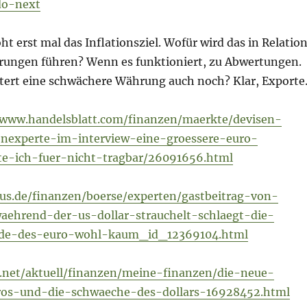
do-next
ht erst mal das Inflationsziel. Wofür wird das in Relatio
ungen führen? Wenn es funktioniert, zu Abwertungen.
htert eine schwächere Währung auch noch? Klar, Export
/www.handelsblatt.com/finanzen/maerkte/devisen-
senexperte-im-interview-eine-groessere-euro-
te-ich-fuer-nicht-tragbar/26091656.html
us.de/finanzen/boerse/experten/gastbeitrag-von-
aehrend-der-us-dollar-strauchelt-schlaegt-die-
nde-des-euro-wohl-kaum_id_12369104.html
.net/aktuell/finanzen/meine-finanzen/die-neue-
ros-und-die-schwaeche-des-dollars-16928452.html