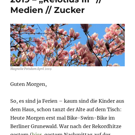
2020
Medien // Zucker
–
Medien-
Special
Magnolie Potsdam April 2019
Guten Morgen,
So, es sind ja Ferien – kaum sind die Kinder aus
dem Haus, schon tanzt der Alte auf dem Tisch:
Heute Morgen erst mal Bike-Swim-Bike im
Berliner Grunewald. War nach der Rekordhitze
gestern (
hier
, gestern Nachmittag auf der