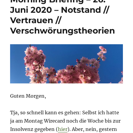
August
Juni 2020 – Notstand //
2020
Vertrauen //
–
Journalismus-
Verschwörungstheorien
Special
Guten Morgen,
Tja, so schnell kann es gehen: Selbst ich hatte
ja am Montag Wirecard noch die Woche bis zur
Insolvenz gegeben (
hier
). Aber, nein, gestern