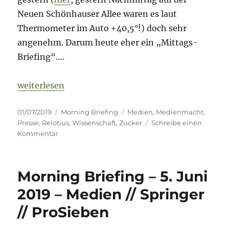
Neuen Schönhauser Allee waren es laut
Thermometer im Auto +40,5°!) doch sehr
angenehm. Darum heute eher ein „Mittags-
Briefing“….
„Morning Briefing – 1. Juli 2019 – „Relotius III“ //
weiterlesen
Veröffentlicht
Kategorien
Schlagwörter
01/07/2019
Morning Briefing
Medien
,
Medienmacht
,
am
Presse
,
Relotius
,
Wissenschaft
,
Zucker
Schreibe einen
zu
Kommentar
Morning
Briefing
–
Morning Briefing – 5. Juni
1.
Juli
2019 – Medien // Springer
2019
// ProSieben
–
„Relotius