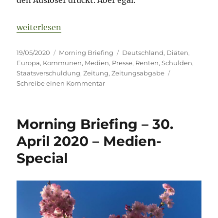
„Morning Briefing 19. Mai 2020 – Ausgaben-Specia
weiterlesen
Veröffentlicht
Kategorien
Schlagwörter
19/05/2020
Morning Briefing
Deutschland
,
Diäten
,
am
Europa
,
Kommunen
,
Medien
,
Presse
,
Renten
,
Schulden
,
Staatsverschuldung
,
Zeitung
,
Zeitungsabgabe
zu
Schreibe einen Kommentar
Morning
Briefing
19.
Morning Briefing – 30.
Mai
2020
April 2020 – Medien-
–
Special
Ausgaben-
Special