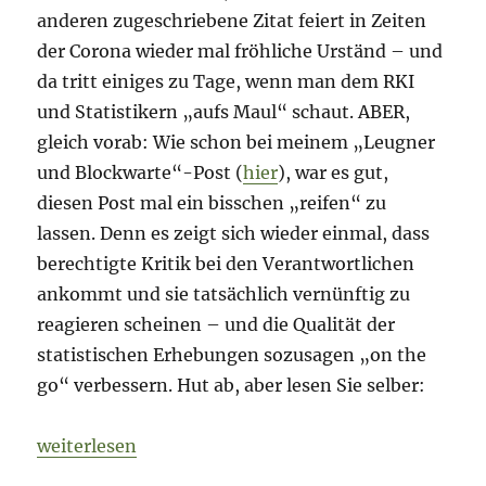
anderen zugeschriebene Zitat feiert in Zeiten
der Corona wieder mal fröhliche Urständ – und
da tritt einiges zu Tage, wenn man dem RKI
und Statistikern „aufs Maul“ schaut. ABER,
gleich vorab: Wie schon bei meinem „Leugner
und Blockwarte“-Post (
hier
), war es gut,
diesen Post mal ein bisschen „reifen“ zu
lassen. Denn es zeigt sich wieder einmal, dass
berechtigte Kritik bei den Verantwortlichen
ankommt und sie tatsächlich vernünftig zu
reagieren scheinen – und die Qualität der
statistischen Erhebungen sozusagen „on the
go“ verbessern. Hut ab, aber lesen Sie selber:
„Coronavirus – „Glaube nie einer Statistik, …“
weiterlesen