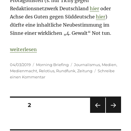
Protagonisten (s. nur Tichy gegen
Redaktionsnetzwerk Deutschland
hier
oder
Achse des Guten gegen Süddeutsche
hier
)
dürfte eine inhaltliche Neubestimmung im
Sinne einer wirklichen „4. Gewalt“ Not tun.
„Morning Briefing – 4. März 2019 – Zeitungen // DuM
weiterlesen
Veröffentlicht
Kategorien
Schlagwörter
04/03/2019
Morning Briefing
Journalismus
,
Medien
,
am
Medienmacht
,
Relotius
,
Rundfunk
,
Zeitung
Schreibe
zu
einen Kommentar
Morning
Briefing
–
4.
Seitennummerierung
SEITE
2
März
2019
VOR
NÄC
der
–
HERI
HSTE
Zeitungen
GE
SEIT