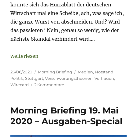
könnte sich das Hurrablatt der deutschen
Wirtschaft mal eine Scheibe, ach, was sage ich,
die ganze Wurst von abschneiden. Und? Wird
das passieren? Nein, genau so wenig, wie der
nächste Skandal verhindert wird….
„Morning Briefing – 26. Juni 2020 – Notstand // V
weiterlesen
Veröffentlicht
Kategorien
Schlagwörter
26/06/2020
Morning Briefing
Medien
,
Notstand
,
am
Politik
,
Stuttgart
,
Verschwörungstheorien
,
Vertrauen
,
zu
Wirecard
2 Kommentare
Morning
Briefing
–
Morning Briefing 19. Mai
26.
Juni
2020 – Ausgaben-Special
2020
–
Notstand