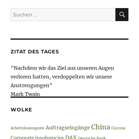
Beiträge
SEIT
E
//
E
DuMont
SU
Suche
//
nach:
Relotius
II
//
Öfftl.-
rechtl.-
ZITAT DES TAGES
Rundfunk
"Nachdem wir das Ziel aus unseren Augen
verloren hatten, verdoppelten wir unsere
Anstrengungen"
Mark Twain
WOLKE
China
Auftragseingänge
Arbeitslosenquote
Corona
DAX
Corporate insolvencies
Deutsche Bank