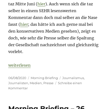
taz Mitte Juni (
hier
). Auch wenn sich die taz
selber in einem SEHR lesenswerten
Kommentar dann doch mal selber an die Nase
fasst (
hier
; das hätte ich auch gerne mal bei
den konservativen Medien gesehen), zeigt es
doch, wie sehr die Presse selber die Spaltung
der Gesellschaft nachzeichnet und gleichzeitig
vorlebt.
„Morning Briefing – 6. August 2020 – Journalismu
weiterlesen
Veröffentlicht
Kategorien
Schlagwörter
06/08/2020
Morning Briefing
Journalismus
,
am
Journalisten
,
Medien
,
Presse
Schreibe einen
zu
Kommentar
Morning
Briefing
–
Morning Briefing – 26.
6.