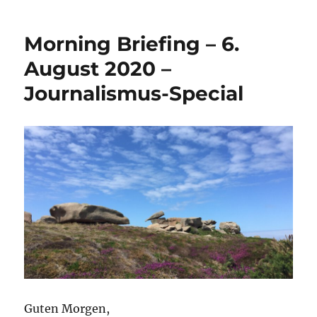
Briefing
–
Morning Briefing – 6.
18.
August
August 2020 –
2020
Journalismus-Special
–
Meinungsfreiheit
//
Upload-
Filter
//
Korrektur
Guten Morgen,