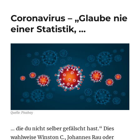
Briefing
–
Coronavirus – „Glaube nie
30.
April
einer Statistik, …
2020
–
Medien
Special
Quelle: Pixabay
… die du nicht selber gefälscht hast.“ Dies
wahlweise Winston C., Johannes Rau oder