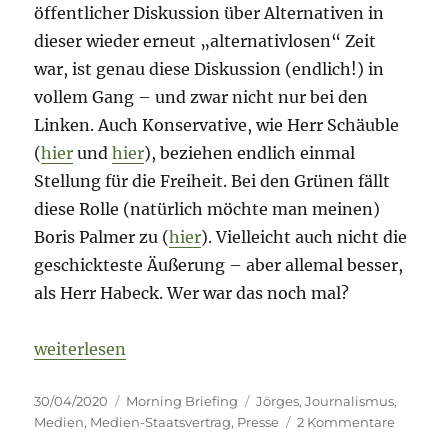
öffentlicher Diskussion über Alternativen in
dieser wieder erneut „alternativlosen“ Zeit
war, ist genau diese Diskussion (endlich!) in
vollem Gang – und zwar nicht nur bei den
Linken. Auch Konservative, wie Herr Schäuble
(
hier
und
hier
), beziehen endlich einmal
Stellung für die Freiheit. Bei den Grünen fällt
diese Rolle (natürlich möchte man meinen)
Boris Palmer zu (
hier
). Vielleicht auch nicht die
geschickteste Äußerung – aber allemal besser,
als Herr Habeck. Wer war das noch mal?
„Morning Briefing – 30. April 2020 – Medien-Speci
weiterlesen
Veröffentlicht
Kategorien
Schlagwörter
30/04/2020
Morning Briefing
Jörges
,
Journalismus
,
am
zu
Medien
,
Medien-Staatsvertrag
,
Presse
2 Kommentare
Mornin