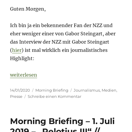
Guten Morgen,
Ich bin ja ein bekennender Fan der NZZ und
eher weniger einer von Gabor Steingart, aber
das Interview der NZZ mit Gabor Steingart
(
hier
) ist mal wirklich ein journalistisches
Highlight:
„Morning Briefing – 14. Januar 2020 – Medien-Spec
weiterlesen
Veröffentlicht
Kategorien
Schlagwörter
14/01/2020
Morning Briefing
Journalismus
,
Medien
,
am
zu
Presse
Schreibe einen Kommentar
Morning
Briefing
–
Morning Briefing – 1. Juli
14.
Januar
2019 – „Relotius III“ //