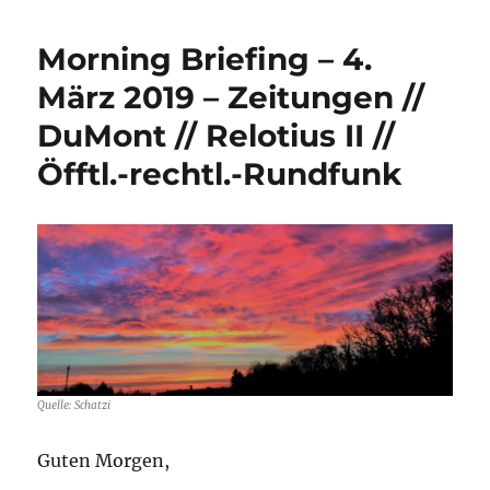
Briefing
–
Morning Briefing – 4.
5.
Juni
März 2019 – Zeitungen //
2019
DuMont // Relotius II //
–
Medien
Öfftl.-rechtl.-Rundfunk
//
Springer
//
ProSieben
Quelle: Schatzi
Guten Morgen,