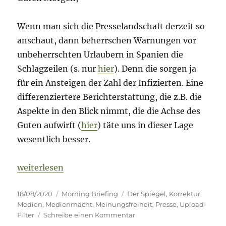
Wenn man sich die Presselandschaft derzeit so
anschaut, dann beherrschen Warnungen vor
unbeherrschten Urlaubern in Spanien die
Schlagzeilen (s. nur
hier
). Denn die sorgen ja
für ein Ansteigen der Zahl der Infizierten. Eine
differenziertere Berichterstattung, die z.B. die
Aspekte in den Blick nimmt, die die Achse des
Guten aufwirft (
hier
) täte uns in dieser Lage
wesentlich besser.
„Morning Briefing – 18. August 2020 – Meinungsfrei
weiterlesen
Veröffentlicht
Kategorien
Schlagwörter
18/08/2020
Morning Briefing
Der Spiegel
,
Korrektur
,
am
Medien
,
Medienmacht
,
Meinungsfreiheit
,
Presse
,
Upload-
zu
Filter
Schreibe einen Kommentar
Morning