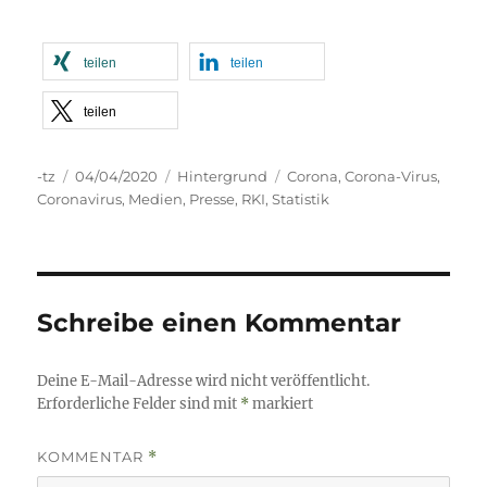
teilen
teilen
teilen
Autor
Veröffentlicht
Kategorien
Schlagwörter
-tz
04/04/2020
Hintergrund
Corona
,
Corona-Virus
,
am
Coronavirus
,
Medien
,
Presse
,
RKI
,
Statistik
Schreibe einen Kommentar
Deine E-Mail-Adresse wird nicht veröffentlicht.
Erforderliche Felder sind mit
*
markiert
KOMMENTAR
*