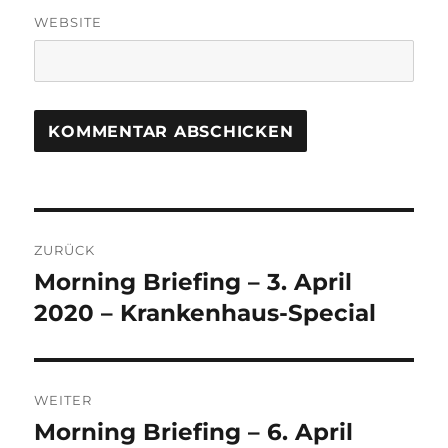
WEBSITE
Beitrags-
ZURÜCK
Navigation
Morning Briefing – 3. April
Vorheriger
Beitrag:
2020 – Krankenhaus-Special
WEITER
Morning Briefing – 6. April
Nächster