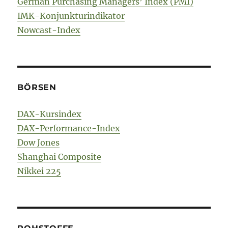
German Purchasing Managers’ Index (PMI)
IMK-Konjunkturindikator
Nowcast-Index
BÖRSEN
DAX-Kursindex
DAX-Performance-Index
Dow Jones
Shanghai Composite
Nikkei 225