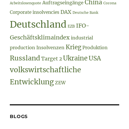
China
Auftragseingänge
Arbeitslosenquote
Corona
DAX
Corporate insolvencies
Deutsche Bank
Deutschland
IFO-
EZB
Geschäftsklimaindex
industrial
Krieg
production
Insolvenzen
Produktion
Russland
Ukraine
USA
Target 2
volkswirtschaftliche
Entwicklung
ZEW
BLOGS