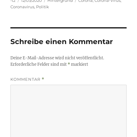
Autor
Veröffentlicht
Kategorien
Schlagwörter
-tz
12/03/2020
Hintergrund
Corona
,
Corona-Virus
,
am
Coronavirus
,
Politik
Schreibe einen Kommentar
Deine E-Mail-Adresse wird nicht veröffentlicht.
Erforderliche Felder sind mit
*
markiert
KOMMENTAR
*