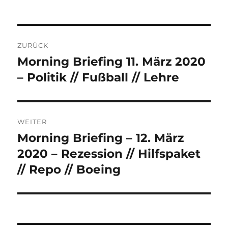
Beitrags-
ZURÜCK
Navigation
Morning Briefing 11. März 2020
Vorheriger
Beitrag:
– Politik // Fußball // Lehre
WEITER
Morning Briefing – 12. März
Nächster
Beitrag:
2020 – Rezession // Hilfspaket
// Repo // Boeing