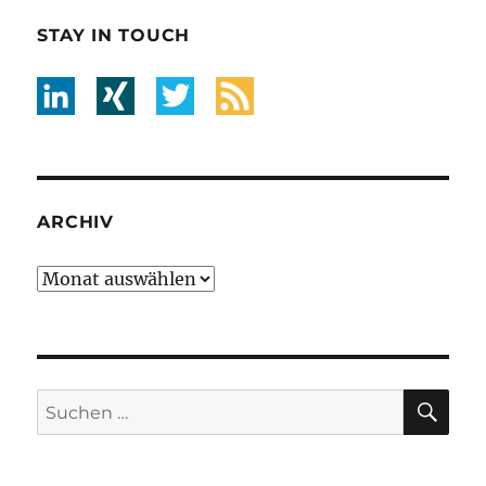
STAY IN TOUCH
ARCHIV
Archiv
SU
Suche
nach: