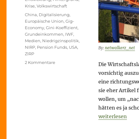
Krise
,
Volkswirtschaft
Schlagwörter
China
,
Digitalisierung
,
Europäische Union
,
Gig-
Economy
,
Gini-Koeffizient
,
Grundeinkommen
,
IWF
,
Medien
,
Niedrigzinspolitik
,
NIRP
,
Pension Funds
,
USA
,
By:
netwalkerz_net
ZIRP
zu
2 Kommentare
Die Wirtschaftsl
Unübersichtlichkeit
vorsichtig ausz
–
eine richtungsw
the
„new
sie eher Artike
normal“
wollen, um „nac
oder
hätten es ja sc
Ruhe
vor
„Unübersichtlic
weiterlesen
dem
Sturm?