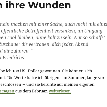
n ihre Wunden
mein machen mit einer Sache, auch nicht mit eine
n öffentliche Betroffenheit versinken, im Umgang
en cool bleiben, ohne kalt zu sein. Nur so schaffst
 Zuschauer dir vertrauen, dich jeden Abend
d dir zuhören. “
 Friedrichs
be ich 100 US-Dollar gewonnen. Sie können sich
it. Die Wette hatte ich übrigens im Sommer, lange vor
eschlossen – und sie beruhte auf meinen eigenen
„US-Medien lecken ihre Wun
ersagen
aus dem Februar.
weiterlesen