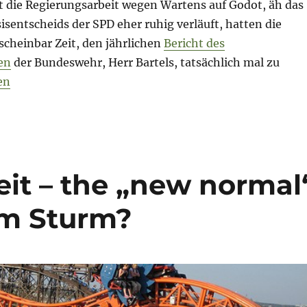
 die Regierungsarbeit wegen Wartens auf Godot, äh das
isentscheids der SPD eher ruhig verläuft, hatten die
scheinbar Zeit, den jährlichen
Bericht des
en
der Bundeswehr, Herr Bartels, tatsächlich mal zu
Briefing – 21. Februar 2018 – Steinhoff // Tesla // Ring 
en
eit – the „new normal
em Sturm?