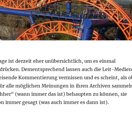
age ist derzeit eher unübersichtlich, um es einmal
udrücken. Dementsprechend lassen auch die Leit-Medien
eisende Kommentierung vermissen und es scheint, als o
l für alle möglichen Meinungen in ihren Archiven sammel
hher“ (wann immer das ist) behaupten zu können, sie
hon immer gesagt (was auch immer es dann ist).
hkeit – the „new normal“ oder Ruhe vor dem Sturm?“