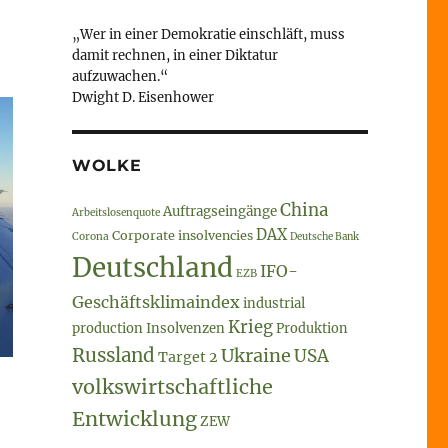
„Wer in einer Demokratie einschläft, muss
damit rechnen, in einer Diktatur
aufzuwachen.“
Dwight D. Eisenhower
WOLKE
China
Auftragseingänge
Arbeitslosenquote
DAX
Corporate insolvencies
Corona
Deutsche Bank
Deutschland
IFO-
EZB
Geschäftsklimaindex
industrial
Krieg
production
Insolvenzen
Produktion
Russland
Ukraine
USA
Target 2
volkswirtschaftliche
Entwicklung
ZEW