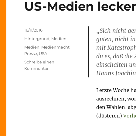
US-Medien lecke
„Sich nicht ge
Veröffentlicht
16/11/2016
am
guten, nicht i
Kategorien
Hintergrund
,
Medien
mit Katastroph
Schlagwörter
Medien
,
Medienmacht
,
Presse
,
USA
du es, daß die
Schreibe einen
einschalten un
zu
Kommentar
Hanns Joachim
US-
Medien
lecken
Letzte Woche ha
ihre
ausrechnen, wom
Wunden
den Wahlen, abg
(düsteren)
Vorh