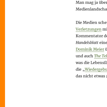
Man mag ja über
Medienlandschaft
Die Medien sch
Verletzungen
mi
Kommentator der
Handelsblatt
eine
Dominik Meier
ü
und auch
The Te
was die Lebensf
die „
Wiedergebur
das nicht etwas 