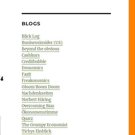
BLOGS
of Fire“
Blick Log
Businessinsider (US)
Beyond the obvious
Cashkurs
Creditbubble
Evonomics
Fazit
“
Freakonomics
Gloom Boom Doom
Nachdenkseiten
Norbert Häring
Overcoming Bias
Ökonomenstimme
Quarz
The Grumpy Economist
Tichys Einblick