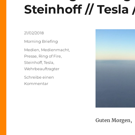
Steinhoff // Tesla 
Veröffentlicht
21/02/2018
am
Kategorien
Morning Briefing
Schlagwörter
Medien
,
Medienmacht
,
Presse
,
Ring of Fire
,
Steinhoff
,
Tesla
,
Wehrbeauftragter
Schreibe einen
zu
Kommentar
Morning
Briefing
–
21.
Februar
Guten Morgen,
2018
–
Steinhoff