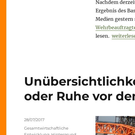
Nachdem derzeit
//
Ergebnis des Bas
Tesla
//
Medien gestern 
Ring
Wehrbeauftragt
of
„Morning 
lesen.
weiterles
Fire
Unübersichtlichk
oder Ruhe vor d
Veröffentlicht
28/07/2017
am
Kategorien
Gesamtwirtschaftliche
Entwicklung
,
Hintergrund
,