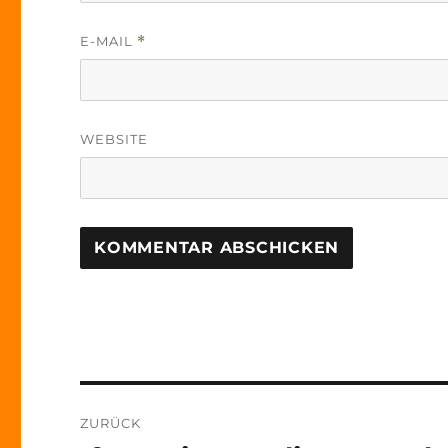
E-MAIL
*
WEBSITE
Beitrags-
ZURÜCK
Navigation