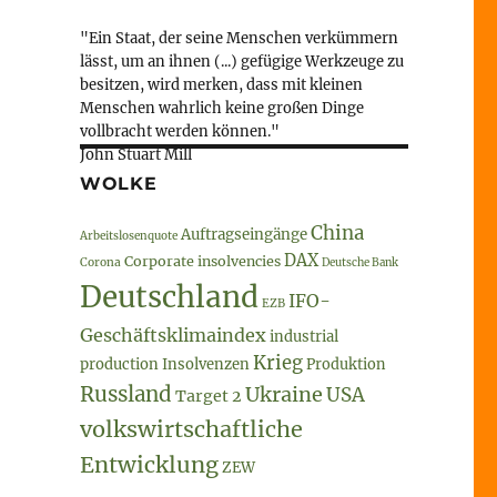
"Ein Staat, der seine Menschen verkümmern
lässt, um an ihnen (...) gefügige Werkzeuge zu
besitzen, wird merken, dass mit kleinen
Menschen wahrlich keine großen Dinge
vollbracht werden können."
John Stuart Mill
WOLKE
China
Auftragseingänge
Arbeitslosenquote
DAX
Corporate insolvencies
Corona
Deutsche Bank
Deutschland
IFO-
EZB
Geschäftsklimaindex
industrial
Krieg
production
Insolvenzen
Produktion
Russland
Ukraine
USA
Target 2
volkswirtschaftliche
Entwicklung
ZEW