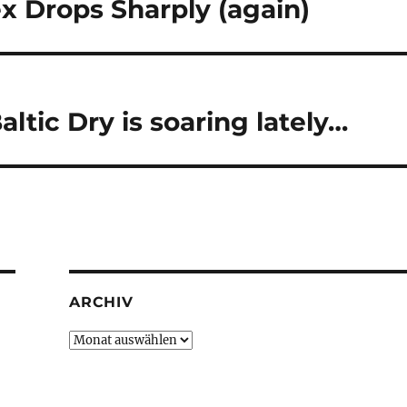
ex Drops Sharply (again)
Baltic Dry is soaring lately…
ARCHIV
Archiv