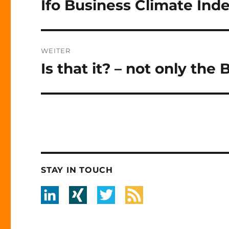
Ifo Business Climate Ind
Vorheriger
Beitrag:
WEITER
Is that it? – not only the 
Nächster
Beitrag:
STAY IN TOUCH