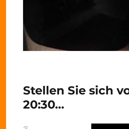
Stellen Sie sich vo
20:30…
Autor
-tz