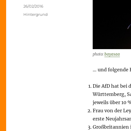
Veröffentlicht
26/02/2016
am
Kategorien
Hintergrund
photo:
bayasaa
… und folgende E
Die AfD hat bei 
Württemberg, S
jeweils über 10 
Frau von der Le
erste Neujahrsa
Großbritannien i