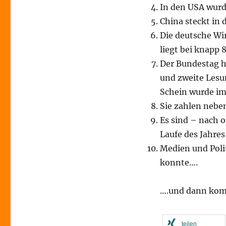
In den USA wurd
China steckt in 
Die deutsche Wi
liegt bei knapp 
Der Bundestag ha
und zweite Lesu
Schein wurde im
Sie zahlen nebe
Es sind – nach o
Laufe des Jahre
Medien und Polit
konnte….
….und dann komm
teilen