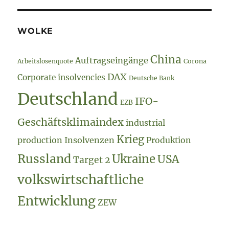
WOLKE
China
Auftragseingänge
Arbeitslosenquote
Corona
DAX
Corporate insolvencies
Deutsche Bank
Deutschland
IFO-
EZB
Geschäftsklimaindex
industrial
Krieg
production
Insolvenzen
Produktion
Russland
Ukraine
USA
Target 2
volkswirtschaftliche
Entwicklung
ZEW