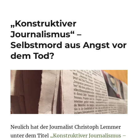
Populismus,
Wirtschaft
und
„Konstruktiver
Medien
Journalismus“ –
Selbstmord aus Angst vor
dem Tod?
Neulich hat der Journalist Christoph Lemmer
unter dem Titel
„Konstruktiver Journalismus –