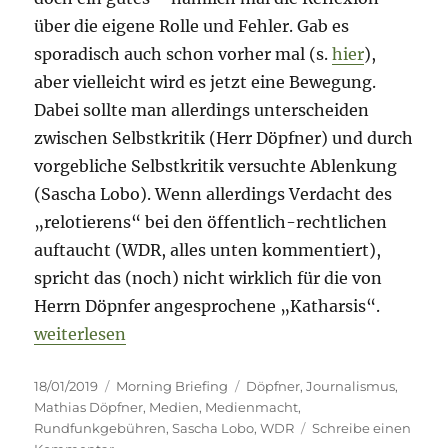
über die eigene Rolle und Fehler. Gab es
sporadisch auch schon vorher mal (s.
hier
),
aber vielleicht wird es jetzt eine Bewegung.
Dabei sollte man allerdings unterscheiden
zwischen Selbstkritik (Herr Döpfner) und durch
vorgebliche Selbstkritik versuchte Ablenkung
(Sascha Lobo). Wenn allerdings Verdacht des
„relotierens“ bei den öffentlich-rechtlichen
auftaucht (WDR, alles unten kommentiert),
spricht das (noch) nicht wirklich für die von
Herrn Döpnfer angesprochene „Katharsis“.
„Morning Briefing –18. Januar 2019 – Journalismus 
weiterlesen
Veröffentlicht
Kategorien
Schlagwörter
18/01/2019
Morning Briefing
Döpfner
,
Journalismus
,
am
Mathias Döpfner
,
Medien
,
Medienmacht
,
Rundfunkgebühren
,
Sascha Lobo
,
WDR
Schreibe einen