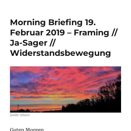
Morning
Briefing
–
Morning Briefing 19.
28.
Februar
Februar 2019 – Framing //
2019
Ja-Sager //
–
Inflation
Widerstandsbewegung
I
//
Inflation
II
//
Upload-
Filter
Quelle: Schatzi
Guten Morgen,