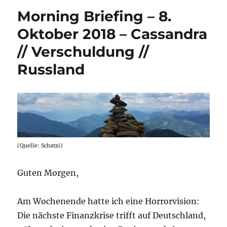
–
Morning Briefing – 8.
14.
Januar
Oktober 2018 – Cassandra
2019
// Verschuldung //
–
Journalismu
Russland
Special
(Quelle: Schatzi)
Guten Morgen,
Am Wochenende hatte ich eine Horrorvision:
Die nächste Finanzkrise trifft auf Deutschland,