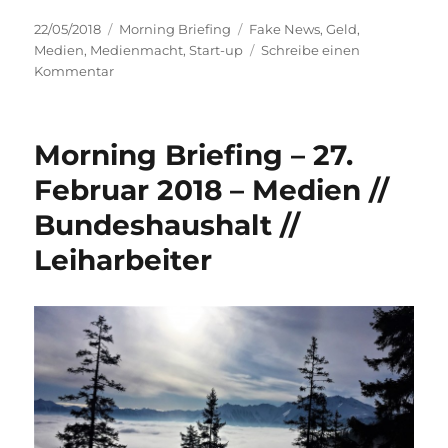
Veröffentlicht
Kategorien
Schlagwörter
22/05/2018
Morning Briefing
Fake News
,
Geld
,
am
Medien
,
Medienmacht
,
Start-up
Schreibe einen
zu
Kommentar
Morning
Briefing
–
Morning Briefing – 27.
22.
Mai
Februar 2018 – Medien //
2018
Bundeshaushalt //
–
Dollar
Leiharbeiter
Stärke
//
Start-
ups
//
Fake-
News