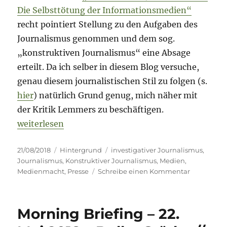
Die Selbsttötung der Informationsmedien“
recht pointiert Stellung zu den Aufgaben des
Journalismus genommen und dem sog.
„konstruktiven Journalismus“ eine Absage
erteilt. Da ich selber in diesem Blog versuche,
genau diesem journalistischen Stil zu folgen (s.
hier
) natürlich Grund genug, mich näher mit
der Kritik Lemmers zu beschäftigen.
„„Konstruktiver Journalismus“ – Selbstmord aus A
weiterlesen
Veröffentlicht
Kategorien
Schlagwörter
21/08/2018
Hintergrund
investigativer Journalismus
,
am
Journalismus
,
Konstruktiver Journalismus
,
Medien
,
zu
Medienmacht
,
Presse
Schreibe einen Kommentar
„Konstrukti
Journalism
–
Morning Briefing – 22.
Selbstmor
aus