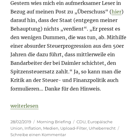
Gestern wies mich ein aufmerksamer Leser in
Bezug auf meinen Post zu „Überschuss“ (
hier
)
darauf hin, dass der Staat (entgegen meiner
Behauptung) nichts „verdient“. „Er presst es
den wenigen Dummen, die was tun, ab. Mithilfe
einer absurder Steuerprogression aus den 50er
Jahren die dazu führt, dass mittlerweile ein
Bandarbeiter der bei Daimler schichtet, den
Spitzensteuersatz zahlt.“ Ja, so kann man die
Kritik an der Steuer- und Finanzpolitik auch
formulieren… Danke für den Hinweis.
„Morning Briefing – 28. Februar 2019 – Inflation I //
weiterlesen
Veröffentlicht
Kategorien
Schlagwörter
28/02/2019
Morning Briefing
CDU
,
Europäische
am
Union
,
Inflation
,
Medien
,
Upload-Filter
,
Urheberrecht
zu
Schreibe einen Kommentar