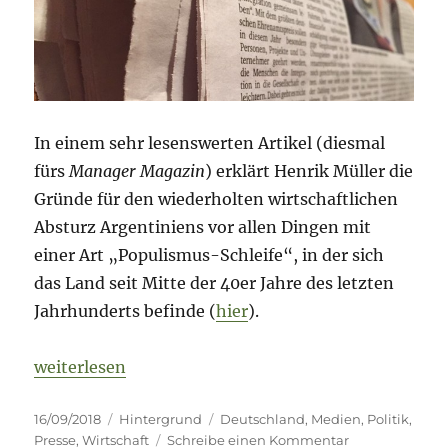
In einem sehr lesenswerten Artikel (diesmal
fürs
Manager Magazin
) erklärt Henrik Müller die
Gründe für den wiederholten wirtschaftlichen
Absturz Argentiniens vor allen Dingen mit
einer Art „Populismus-Schleife“, in der sich
das Land seit Mitte der 40er Jahre des letzten
Jahrhunderts befinde (
hier
).
„Populismus, Wirtschaft und Medien“
weiterlesen
Veröffentlicht
Kategorien
Schlagwörter
16/09/2018
Hintergrund
Deutschland
,
Medien
,
Politik
,
am
zu
Presse
,
Wirtschaft
Schreibe einen Kommentar