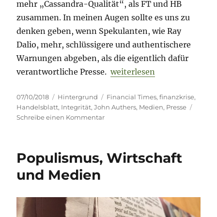
mehr „Cassandra-Qualität“, als FT und HB
zusammen. In meinen Augen sollte es uns zu
denken geben, wenn Spekulanten, wie Ray
Dalio, mehr, schlüssigere und authentischere
Warnungen abgeben, als die eigentlich dafür
„Cassandras – häufiger dor
verantwortliche Presse.
weiterlesen
Veröffentlicht
Kategorien
Schlagwörter
07/10/2018
Hintergrund
Financial Times
,
finanzkrise
,
am
Handelsblatt
,
Integrität
,
John Authers
,
Medien
,
Presse
zu
Schreibe einen Kommentar
Cassandras
–
häufiger
Populismus, Wirtschaft
dort,
wo
und Medien
man
sie
nicht
vermutet