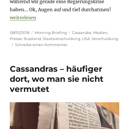
während wir gerade eine Regierungskrise
haben… Ok, Augen auf und tief durchatmen!
„Morning Briefing – 8. Oktober 2018 – Cassandra /
weiterlesen
Veröffentlicht
Kategorien
Schlagwörter
08/10/2018
Morning Briefing
Cassandra
,
Medien
,
am
Presse
,
Russland
,
Staatsverschuldung
,
USA
,
Verschuldung
zu
Schreibe einen Kommentar
Morning
Briefing
–
Cassandras – häufiger
8.
Oktober
dort, wo man sie nicht
2018
vermutet
–
Cassandra
//
Verschuldung
//
Russland