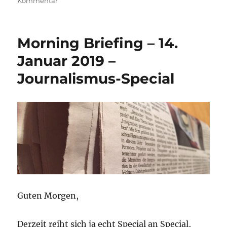
zu
Kommentar
Morning
Briefing
–
Morning Briefing – 14.
18.
Januar
Januar 2019 –
2019
Journalismus-Special
–
Journalismus
Special
–
die
zweite…
Guten Morgen,
Derzeit reiht sich ja echt Special an Special,