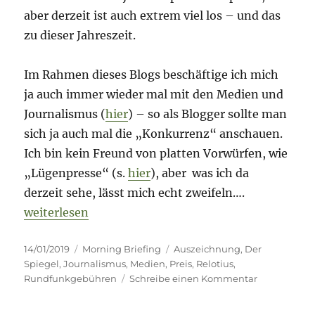
aber derzeit ist auch extrem viel los – und das
zu dieser Jahreszeit.
Im Rahmen dieses Blogs beschäftige ich mich
ja auch immer wieder mal mit den Medien und
Journalismus (
hier
) – so als Blogger sollte man
sich ja auch mal die „Konkurrenz“ anschauen.
Ich bin kein Freund von platten Vorwürfen, wie
„Lügenpresse“ (s.
hier
), aber was ich da
derzeit sehe, lässt mich echt zweifeln….
„Morning Briefing – 14. Januar 2019 – Journalismu
weiterlesen
Veröffentlicht
Kategorien
Schlagwörter
14/01/2019
Morning Briefing
Auszeichnung
,
Der
am
Spiegel
,
Journalismus
,
Medien
,
Preis
,
Relotius
,
zu
Rundfunkgebühren
Schreibe einen Kommentar
Morning
Briefing