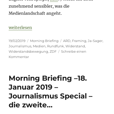
zunehmend sensibler, was die
Medienlandschaft angeht.
„Morning Briefing 19. Februar 2019 – Framing // 
weiterlesen
Veröffentlicht
Kategorien
Schlagwörter
19/02/2019
Morning Briefing
ARD
,
Framing
,
Ja-Sager
,
am
Journalismus
,
Medien
,
Rundfunk
,
Widerstand
,
Widerstandsbewegung
,
ZDF
Schreibe einen
zu
Kommentar
Morning
Briefing
19.
Morning Briefing –18.
Februar
2019
Januar 2019 –
–
Journalismus Special –
Framing
//
die zweite…
Ja-
Sager