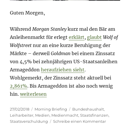
Guten Morgen,
Während
Morgan Stanley
kurz mal den Bär am
Anleihenmarkt für erlegt
erklärt
,
glaubt
Wolf of
Wolfstreet
nur an eine kurze Beruhigung der
Märkte – derweil
Goldman
bei einem Zinssatz
von 4,5% bei zehnjährigen US-Staatsanleihen
Armageddon
heraufziehen sieht
.
Wohlgemerkt, der Zinssatz steht aktuell bei
2,861%
. Bis Armageddon ist also noch wenig
„Morning Briefing – 27. Februar 2018 – Medien
hin.
weiterlesen
Veröffentlicht
Kategorien
Schlagwörter
27/02/2018
Morning Briefing
Bundeshaushalt
,
am
Leiharbeiter
,
Medien
,
Medienmacht
,
Staatsfinanzen
,
zu
Staatsverschuldung
Schreibe einen Kommentar
Morning