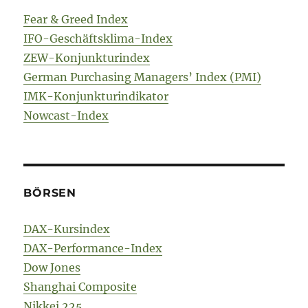
Fear & Greed Index
IFO-Geschäftsklima-Index
ZEW-Konjunkturindex
German Purchasing Managers’ Index (PMI)
IMK-Konjunkturindikator
Nowcast-Index
BÖRSEN
DAX-Kursindex
DAX-Performance-Index
Dow Jones
Shanghai Composite
Nikkei 225