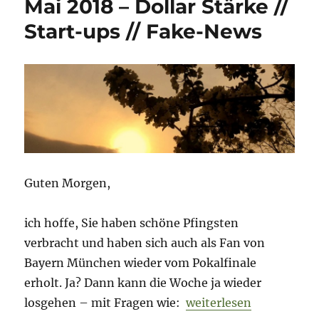
Mai 2018 – Dollar Stärke //
Angst
Start-ups // Fake-News
vor
dem
Tod?
Guten Morgen,
ich hoffe, Sie haben schöne Pfingsten
verbracht und haben sich auch als Fan von
Bayern München wieder vom Pokalfinale
erholt. Ja? Dann kann die Woche ja wieder
„Morning Briefing – 22
losgehen – mit Fragen wie:
weiterlesen