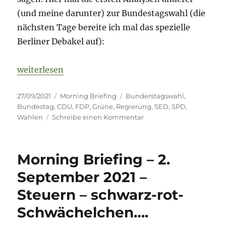
(und meine darunter) zur Bundestagswahl (die
nächsten Tage bereite ich mal das spezielle
Berliner Debakel auf):
„Morning Briefing – 27. September 2021 – Nach der
weiterlesen
Veröffentlicht
Kategorien
Schlagwörter
27/09/2021
Morning Briefing
Bunderstagswahl
,
am
Bundestag
,
CDU
,
FDP
,
Grüne
,
Regierung
,
SED
,
SPD
,
zu
Wahlen
Schreibe einen Kommentar
Morning
Briefing
–
Morning Briefing – 2.
27.
September
September 2021 –
2021
Steuern – schwarz-rot-
–
Nach
Schwächelchen….
der
Wahl