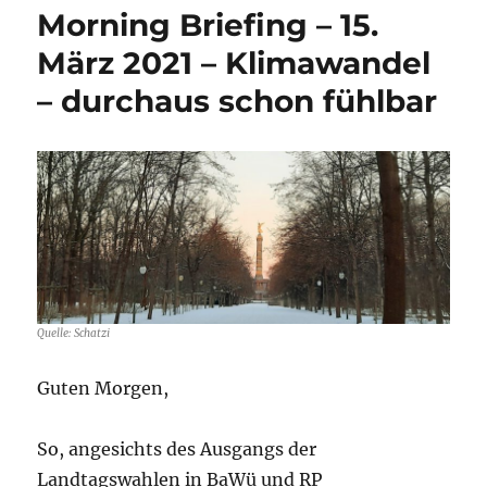
–
Morning Briefing – 15.
6.
Mai
März 2021 – Klimawandel
2021
– durchaus schon fühlbar
–
Operation
Abendsonne
–
in
vollem
Gange
Quelle: Schatzi
Guten Morgen,
So, angesichts des Ausgangs der
Landtagswahlen in BaWü und RP