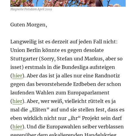
gefehlt…
Magnolie Potsdam April 2019
Guten Morgen,
Langweilig ist es derzeit auf jeden Fall nicht:
Union Berlin könnte es gegen desolate
Stuttgarter (Sorry, Stefan und Markus, aber so
isset) erstmals in die Bundesliga aufsteigen
(
hier
). Aber das ist ja alles nur eine Randnotiz
gegen das bevorstehende Erdbeben der schon
laufenden Wahlen zum Europaparlament
(
hier
). Aber, wer weiß, vielleicht rüttelt es ja
mal die „Eliten“ auf und sie stellen fest, dass es
eben wirklich nicht nur „ihr“ Projekt sein darf
(
hier
). Und die Europawahlen selber verblassen
gegenüber dem eskalierenden Handelskrieg