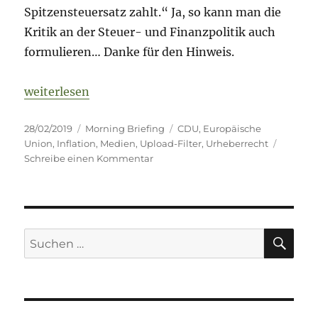
Spitzensteuersatz zahlt.“ Ja, so kann man die
Kritik an der Steuer- und Finanzpolitik auch
formulieren… Danke für den Hinweis.
„Morning Briefing – 28. Februar 2019 – Inflation I //
weiterlesen
Veröffentlicht
Kategorien
Schlagwörter
28/02/2019
Morning Briefing
CDU
,
Europäische
am
Union
,
Inflation
,
Medien
,
Upload-Filter
,
Urheberrecht
zu
Schreibe einen Kommentar
Morning
Briefing
–
28.
Februar
SU
Suche
2019
nach:
–
Inflation
I
//