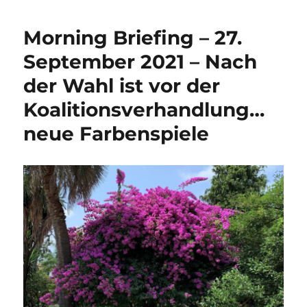
Briefing
–
Morning Briefing – 27.
9.
November
September 2021 – Nach
2021
der Wahl ist vor der
–
Cyber
Koalitionsverhandlung…
–
von
neue Farbenspiele
„Nadelstichen“
und
„SuperNovas“…