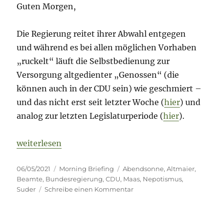
Guten Morgen,
Die Regierung reitet ihrer Abwahl entgegen
und während es bei allen möglichen Vorhaben
„ruckelt“ läuft die Selbstbedienung zur
Versorgung altgedienter „Genossen“ (die
können auch in der CDU sein) wie geschmiert –
und das nicht erst seit letzter Woche (
hier
) und
analog zur letzten Legislaturperiode (
hier
).
„Morning Briefing – 6. Mai 2021 – Operation Aben
weiterlesen
Veröffentlicht
Kategorien
Schlagwörter
06/05/2021
Morning Briefing
Abendsonne
,
Altmaier
,
am
Beamte
,
Bundesregierung
,
CDU
,
Maas
,
Nepotismus
,
zu
Suder
Schreibe einen Kommentar
Morning
Briefing