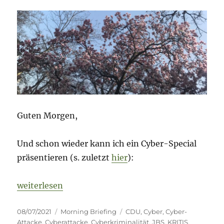
rot-
Schwächelchen….
Guten Morgen,
Und schon wieder kann ich ein Cyber-Special
präsentieren (s. zuletzt
hier
):
„Morning Briefing – 8. Juli 2021 – Cyber – das Karu
weiterlesen
Veröffentlicht
Kategorien
Schlagwörter
08/07/2021
Morning Briefing
CDU
,
Cyber
,
Cyber-
am
Attacke
,
Cyberattacke
,
Cyberkriminalität
,
JBS
,
KRITIS
,