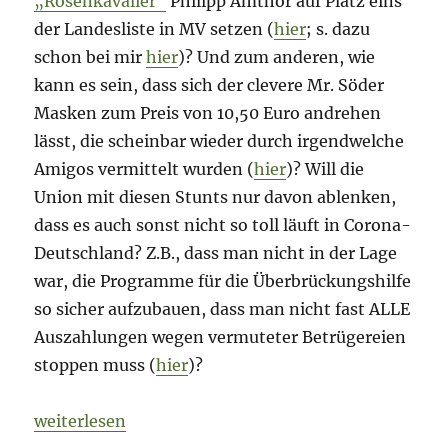
„Rosenkavalier“
Philipp Amthor auf Platz eins
der Landesliste in MV setzen (
hier
; s. dazu
schon bei mir
hier
)? Und zum anderen, wie
kann es sein, dass sich der clevere Mr. Söder
Masken zum Preis von 10,50 Euro andrehen
lässt, die scheinbar wieder durch irgendwelche
Amigos vermittelt wurden (
hier
)? Will die
Union mit diesen Stunts nur davon ablenken,
dass es auch sonst nicht so toll läuft in Corona-
Deutschland? Z.B., dass man nicht in der Lage
war, die Programme für die Überbrückungshilfe
so sicher aufzubauen, dass man nicht fast ALLE
Auszahlungen wegen vermuteter Betrügereien
stoppen muss (
hier
)?
„Morning Briefing – 10. März 2021 – Cyber-Risiken
weiterlesen