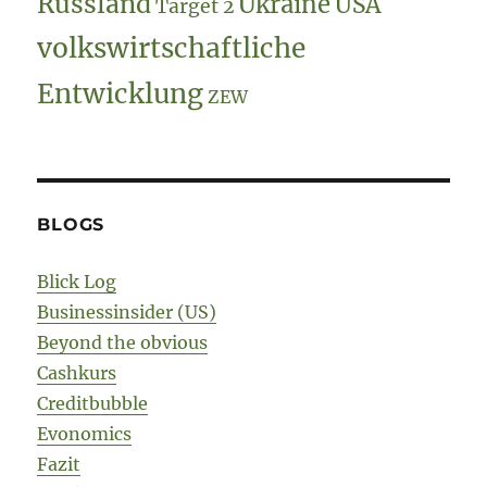
Russland
Ukraine
USA
Target 2
volkswirtschaftliche
Entwicklung
ZEW
BLOGS
Blick Log
Businessinsider (US)
Beyond the obvious
Cashkurs
Creditbubble
Evonomics
Fazit