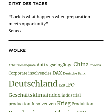
Inflation
ZITAT DES TAGES
II
//
"Luck is what happens when preparation
Upload-
Filter
meets opportunity"
Seneca
WOLKE
China
Auftragseingänge
Arbeitslosenquote
Corona
DAX
Corporate insolvencies
Deutsche Bank
Deutschland
IFO-
EZB
Geschäftsklimaindex
industrial
Krieg
production
Insolvenzen
Produktion