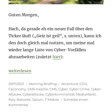
Guten Morgen,
Hach, da gerade eh ein neuer Fall über den
Ticker läuft („Geiz ist geil“, s. unten), kann ich
den doch gleich mal nutzen, um meine mal
wieder lange Liste von Cyber-Vorfällen
abzuarbeiten (zuletzt
hier
):
„Morning Briefing – 9. November 2021 – Cyber – 
weiterlesen
Veröffentlicht
Kategorien
Schlagwörter
09/11/2021
Morning Briefing
Accenture
,
CDU
,
am
Ceconomy
,
CMA Hasche
,
CMS
,
Cyber
,
Cyber Crime
,
Cyber-
Attacke
,
Cyberattacke
,
Cyberkriminalität
,
MediaMarkt
,
Poly-Network
,
Saturn
,
T-Mobile
Schreibe einen
zu
Kommentar
Morning