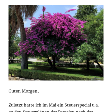
ist
vor
der
Koalitionsverhandlung…
neue
Farbenspiele
Guten Morgen,
Zuletzt hatte ich im Mai ein Steuerspecial u.a.