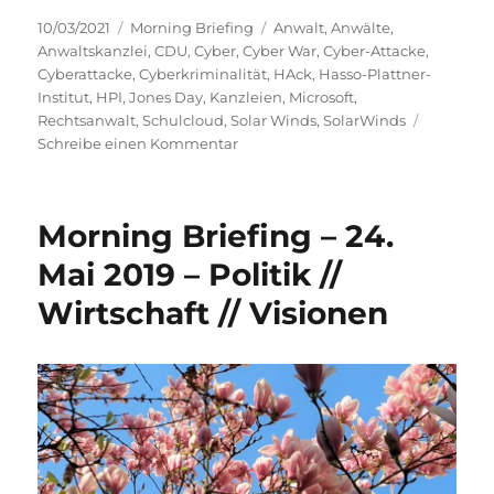
Veröffentlicht
Kategorien
Schlagwörter
10/03/2021
Morning Briefing
Anwalt
,
Anwälte
,
am
Anwaltskanzlei
,
CDU
,
Cyber
,
Cyber War
,
Cyber-Attacke
,
Cyberattacke
,
Cyberkriminalität
,
HAck
,
Hasso-Plattner-
Institut
,
HPI
,
Jones Day
,
Kanzleien
,
Microsoft
,
Rechtsanwalt
,
Schulcloud
,
Solar Winds
,
SolarWinds
zu
Schreibe einen Kommentar
Morning
Briefing
–
Morning Briefing – 24.
10.
März
Mai 2019 – Politik //
2021
Wirtschaft // Visionen
–
Cyber-
Risiken
–
das
hat
uns
gerade
noch