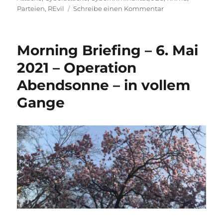
zu
Parteien
,
REvil
Schreibe einen Kommentar
Morning
Briefing
–
Morning Briefing – 6. Mai
8.
Juli
2021 – Operation
2021
Abendsonne – in vollem
–
Cyber
Gange
–
das
Karussel
dreht
sich
immer
schneller