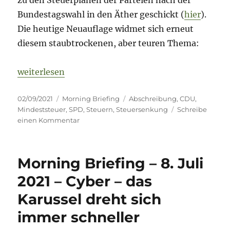
zu den Steuerplänen der Parteien nach der
Bundestagswahl in den Äther geschickt (
hier
).
Die heutige Neuauflage widmet sich erneut
diesem staubtrockenen, aber teuren Thema:
„Morning Briefing – 2. September 2021 – Steuern
weiterlesen
Veröffentlicht
Kategorien
Schlagwörter
02/09/2021
Morning Briefing
Abschreibung
,
CDU
,
am
Mindeststeuer
,
SPD
,
Steuern
,
Steuersenkung
Schreibe
zu
einen Kommentar
Morning
Briefing
–
Morning Briefing – 8. Juli
2.
September
2021 – Cyber – das
2021
Karussel dreht sich
–
Steuern
immer schneller
–
schwarz-