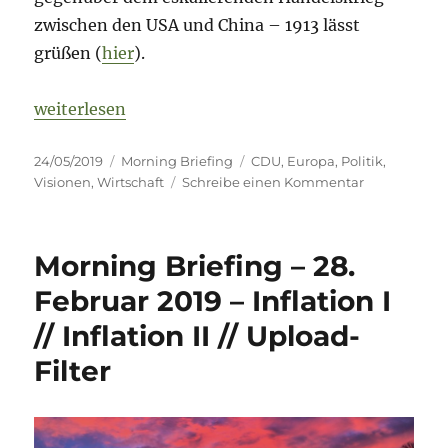
zwischen den USA und China – 1913 lässt
grüßen (
hier
).
„Morning Briefing – 24. Mai 2019 – Politik // Wirts
weiterlesen
Veröffentlicht
Kategorien
Schlagwörter
24/05/2019
Morning Briefing
CDU
,
Europa
,
Politik
,
am
zu
Visionen
,
Wirtschaft
Schreibe einen Kommentar
Morning
Briefing
–
Morning Briefing – 28.
24.
Mai
Februar 2019 – Inflation I
2019
// Inflation II // Upload-
–
Politik
Filter
//
Wirtschaft
//
Visionen