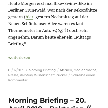
Heute Morgen erst mal Bike-Swim-Bike im
Berliner Grunewald. War nach der Rekordhitze
gestern (
hier
, gestern Nachmittag auf der
Neuen Schönhauser Allee waren es laut
Thermometer im Auto +40,5°!) doch sehr
angenehm. Darum heute eher ein „Mittags-
Briefing“….
„Morning Briefing – 1. Juli 2019 – „Relotius III“ //
weiterlesen
Veröffentlicht
Kategorien
Schlagwörter
01/07/2019
Morning Briefing
Medien
,
Medienmacht
,
am
Presse
,
Relotius
,
Wissenschaft
,
Zucker
Schreibe einen
zu
Kommentar
Morning
Briefing
–
Morning Briefing – 20.
1.
Juli