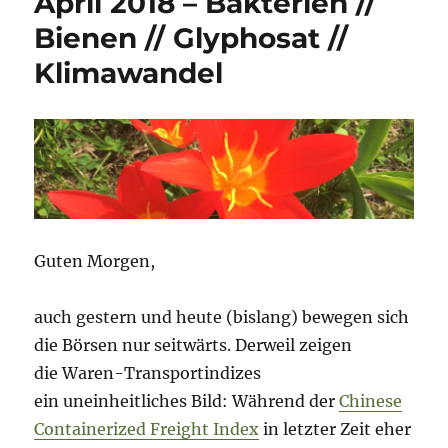
April 2018 – Bakterien //
2019
Bienen // Glyphosat //
–
„Relotius
Klimawandel
III“
//
Medien
//
Zucker
Guten Morgen,
auch gestern und heute (bislang) bewegen sich
die Börsen nur seitwärts. Derweil zeigen
die Waren-Transportindizes
ein uneinheitliches Bild: Während der
Chinese
Containerized Freight Index
in letzter Zeit eher