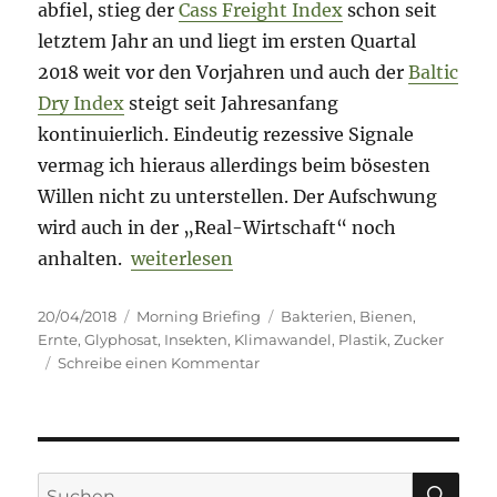
abfiel, stieg der
Cass Freight Index
schon seit
letztem Jahr an und liegt im ersten Quartal
2018 weit vor den Vorjahren und auch der
Baltic
Dry Index
steigt seit Jahresanfang
kontinuierlich. Eindeutig rezessive Signale
vermag ich hieraus allerdings beim bösesten
Willen nicht zu unterstellen. Der Aufschwung
wird auch in der „Real-Wirtschaft“ noch
„Morning Briefing – 20. April 2018 – Bak
anhalten.
weiterlesen
Veröffentlicht
Kategorien
Schlagwörter
20/04/2018
Morning Briefing
Bakterien
,
Bienen
,
am
Ernte
,
Glyphosat
,
Insekten
,
Klimawandel
,
Plastik
,
Zucker
zu
Schreibe einen Kommentar
Morning
Briefing
–
20.
April
SU
Suche