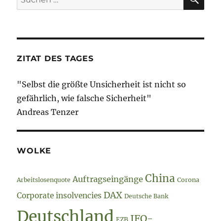
2018
nach:
–
Bakterien
//
Bienen
//
ZITAT DES TAGES
Glyphosat
//
"Selbst die größte Unsicherheit ist nicht so
Klimawandel
gefährlich, wie falsche Sicherheit"
Andreas Tenzer
WOLKE
China
Auftragseingänge
Arbeitslosenquote
Corona
DAX
Corporate insolvencies
Deutsche Bank
Deutschland
IFO-
EZB