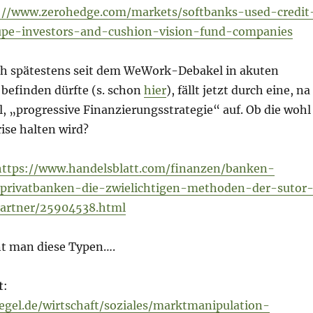
://www.zerohedge.com/markets/softbanks-used-credit
upe-investors-and-cushion-vision-fund-companies
ich spätestens seit dem WeWork-Debakel in akuten
 befinden dürfte (s. schon
hier
), fällt jetzt durch eine, na
, „progressive Finanzierungsstrategie“ auf. Ob die wohl
rise halten wird?
https://www.handelsblatt.com/finanzen/banken-
/privatbanken-die-zwielichtigen-methoden-der-sutor
partner/25904538.html
t man diese Typen….
t
:
egel.de/wirtschaft/soziales/marktmanipulation-