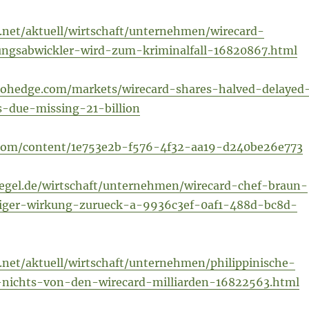
.net/aktuell/wirtschaft/unternehmen/wirecard-
ungsabwickler-wird-zum-kriminalfall-16820867.html
rohedge.com/markets/wirecard-shares-halved-delayed
ts-due-missing-21-billion
.com/content/1e753e2b-f576-4f32-aa19-d240be26e773
iegel.de/wirtschaft/unternehmen/wirecard-chef-braun-
rtiger-wirkung-zurueck-a-9936c3ef-0af1-488d-bc8d-
.net/aktuell/wirtschaft/unternehmen/philippinische-
nichts-von-den-wirecard-milliarden-16822563.html