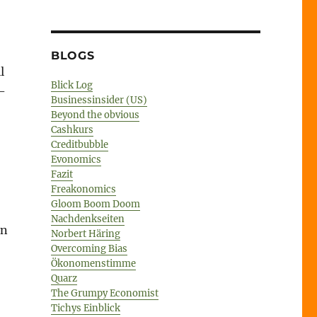
BLOGS
l
Blick Log
-
Businessinsider (US)
Beyond the obvious
Cashkurs
Creditbubble
Evonomics
Fazit
Freakonomics
Gloom Boom Doom
Nachdenkseiten
en
Norbert Häring
Overcoming Bias
Ökonomenstimme
Quarz
The Grumpy Economist
Tichys Einblick