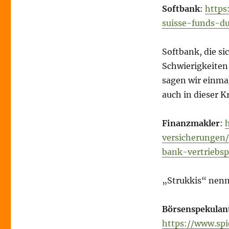
Softbank
:
https
suisse-funds-d
Softbank, die s
Schwierigkeiten
sagen wir einmal
auch in dieser K
Finanzmakler
:
versicherungen
bank-vertriebs
„Strukkis“ nenn
Börsenspekulan
https://www.spi