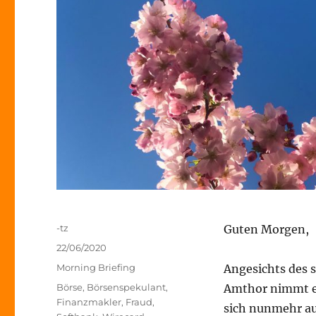
Autor
-tz
Guten Morgen,
Veröffentlicht
22/06/2020
am
Kategorien
Morning Briefing
Angesichts des 
Schlagwörter
Börse
,
Börsenspekulant
,
Amthor nimmt es
Finanzmakler
,
Fraud
,
sich nunmehr au