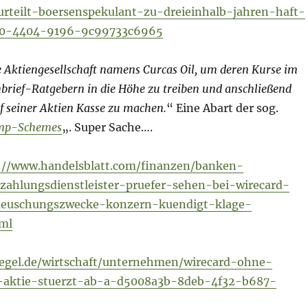
urteilt-boersenspekulant-zu-dreieinhalb-jahren-haft-
b0-4404-9196-9c99733c6965
e Aktiengesellschaft namens Curcas Oil, um deren Kurse im
brief-Ratgebern in die Höhe zu treiben und anschließend
f seiner Aktien Kasse zu machen.
“ Eine Abart der sog.
p-Schemes
„. Super Sache….
://www.handelsblatt.com/finanzen/banken-
zahlungsdienstleister-pruefer-sehen-bei-wirecard-
aeuschungszwecke-konzern-kuendigt-klage-
ml
iegel.de/wirtschaft/unternehmen/wirecard-ohne-
s-aktie-stuerzt-ab-a-d5008a3b-8deb-4f32-b687-