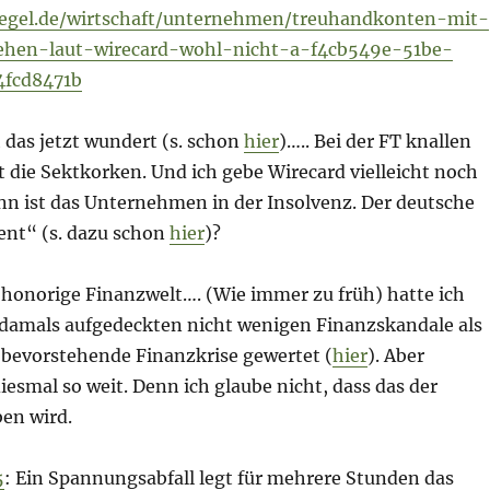
iegel.de/wirtschaft/unternehmen/treuhandkonten-mit-
tehen-laut-wirecard-wohl-nicht-a-f4cb549e-51be-
fcd8471b
 das jetzt wundert (s. schon
hier
)….. Bei der FT knallen
 die Sektkorken. Und ich gebe Wirecard vielleicht noch
nn ist das Unternehmen in der Insolvenz. Der deutsche
t“ (s. dazu schon
hier
)?
die honorige Finanzwelt…. (Wie immer zu früh) hatte ich
e damals aufgedeckten nicht wenigen Finanzskandale als
e bevorstehende Finanzkrise gewertet (
hier
). Aber
 diesmal so weit. Denn ich glaube nicht, dass das der
ben wird.
5
: Ein Spannungsabfall legt für mehrere Stunden das