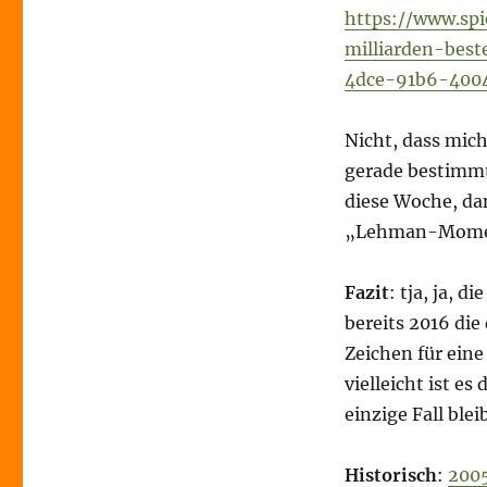
https://www.sp
milliarden-bes
4dce-91b6-4004
Nicht, dass mich
gerade bestimmt
diese Woche, da
„Lehman-Momen
Fazit
: tja, ja, 
bereits 2016 di
Zeichen für ein
vielleicht ist es
einzige Fall blei
Historisch
:
200