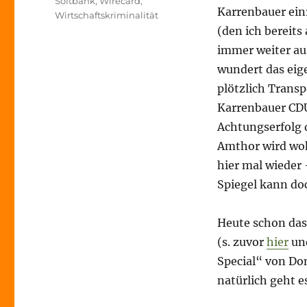
Softbank
,
Wirecard
,
Karrenbauer ein
Wirtschaftskriminalität
(den ich bereit
immer weiter aus
wundert das eig
plötzlich Transp
Karrenbauer CDU
Achtungserfolg 
Amthor wird woh
hier mal wieder
Spiegel kann do
Heute schon das
(s. zuvor
hier
un
Special“ von Do
natürlich geht e