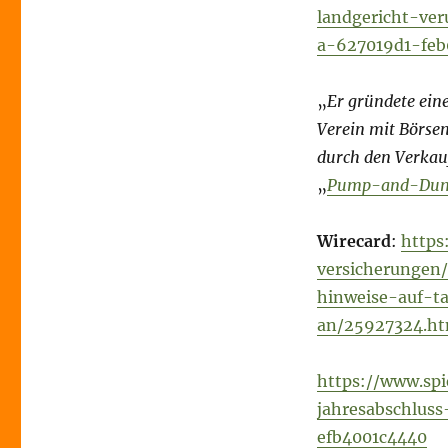
landgericht-ver
a-627019d1-fe
„
Er gründete ein
Verein mit Börsen
durch den Verkau
„
Pump-and-Dum
Wirecard
:
https
versicherungen/
hinweise-auf-t
an/25927324.ht
https://www.sp
jahresabschlus
efb4001c4440