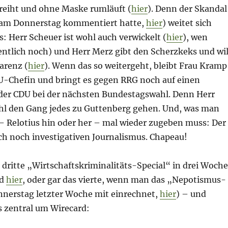
reiht und ohne Maske rumläuft (
hier
). Denn der Skandal
s am Donnerstag kommentiert hatte,
hier
) weitet sich
: Herr Scheuer ist wohl auch verwickelt (
hier
), wen
entlich noch) und Herr Merz gibt den Scherzkeks und wil
arenz (
hier
). Wenn das so weitergeht, bleibt Frau Kramp
-Chefin und bringt es gegen RRG noch auf einen
der CDU bei der nächsten Bundestagswahl. Denn Herr
l den Gang jedes zu Guttenberg gehen. Und, was man
 – Relotius hin oder her – mal wieder zugeben muss: Der
ch noch investigativen Journalismus. Chapeau!
 dritte „Wirtschaftskriminalitäts-Special“ in drei Woch
d
hier
, oder gar das vierte, wenn man das „Nepotismus-
nnerstag letzter Woche mit einrechnet,
hier
) – und
s zentral um Wirecard: