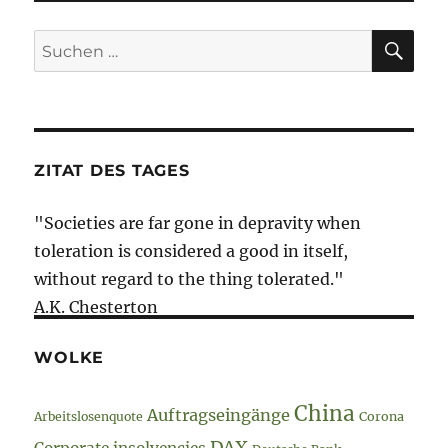
SU
Suche
nach:
ZITAT DES TAGES
"Societies are far gone in depravity when
toleration is considered a good in itself,
without regard to the thing tolerated."
A.K. Chesterton
WOLKE
China
Auftragseingänge
Arbeitslosenquote
Corona
DAX