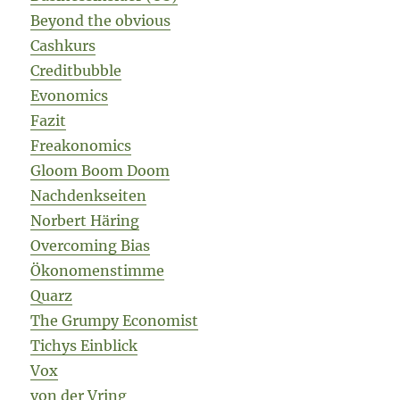
Beyond the obvious
Cashkurs
Creditbubble
Evonomics
Fazit
Freakonomics
Gloom Boom Doom
Nachdenkseiten
Norbert Häring
Overcoming Bias
Ökonomenstimme
Quarz
The Grumpy Economist
Tichys Einblick
Vox
von der Vring