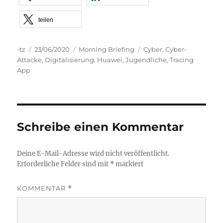
teilen
Autor
Veröffentlicht
Kategorien
Schlagwörter
-tz
23/06/2020
Morning Briefing
Cyber
,
Cyber-
am
Attacke
,
Digitalisierung
,
Huawei
,
Jugendliche
,
Tracing
App
Schreibe einen Kommentar
Deine E-Mail-Adresse wird nicht veröffentlicht.
Erforderliche Felder sind mit
*
markiert
KOMMENTAR
*