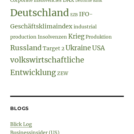
Corporate insolvencies
Deutsche Bank
Deutschland
IFO-
EZB
Geschäftsklimaindex
industrial
Krieg
production
Insolvenzen
Produktion
Russland
Ukraine
USA
Target 2
volkswirtschaftliche
Entwicklung
ZEW
BLOGS
Blick Log
Businessinsider (US)