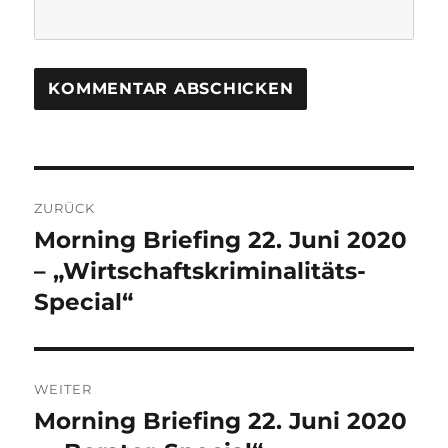
Beitrags-
ZURÜCK
Navigation
Morning Briefing 22. Juni 2020
Vorheriger
Beitrag:
– „Wirtschaftskriminalitäts-
Special“
WEITER
Morning Briefing 22. Juni 2020
Nächster
Beitrag: