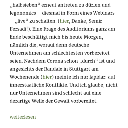
„halbsieben“ erneut antreten zu dürfen und
legonomics – diesmal in Form eines Webinars
– „live“ zu schalten. (
hier
, Danke, Semir
Fersadi!). Eine Frage des Auditoriums ganz am
Ende beschäftigt mich bis heute Morgen,
nämlich die, worauf denn deutsche
Unternehmen am schlechtesten vorbereitet
seien. Nachdem Corona schon „durch“ ist und
angesichts der Randale in Stuttgart am
Wochenende (
hier
) meinte ich nur lapidar: auf
innerstaatliche Konflikte. Und ich glaube, nicht
nur Unternehmen sind schlecht auf eine
derartige Welle der Gewalt vorbereitet.
„Morning Briefing – 23. Juni 2020 – Tracing App //
weiterlesen