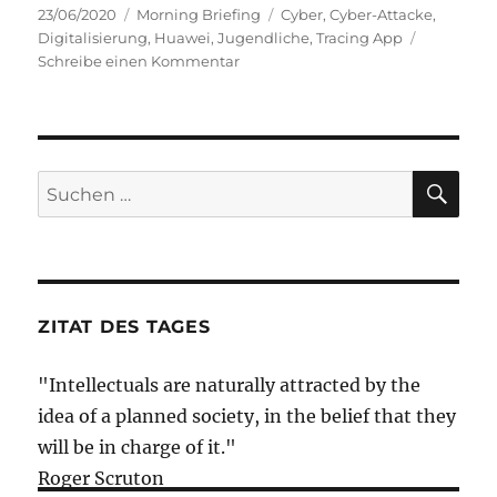
Veröffentlicht
Kategorien
Schlagwörter
23/06/2020
Morning Briefing
Cyber
,
Cyber-Attacke
,
am
Digitalisierung
,
Huawei
,
Jugendliche
,
Tracing App
zu
Schreibe einen Kommentar
Morning
Briefing
–
23.
Juni
SU
Suche
2020
nach:
–
Tracing
App
//
Huawei
ZITAT DES TAGES
//
Cyber-
"Intellectuals are naturally attracted by the
Attacke
idea of a planned society, in the belief that they
will be in charge of it."
Roger Scruton