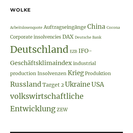
WOLKE
China
Auftragseingänge
Arbeitslosenquote
Corona
DAX
Corporate insolvencies
Deutsche Bank
Deutschland
IFO-
EZB
Geschäftsklimaindex
industrial
Krieg
production
Insolvenzen
Produktion
Russland
Ukraine
USA
Target 2
volkswirtschaftliche
Entwicklung
ZEW