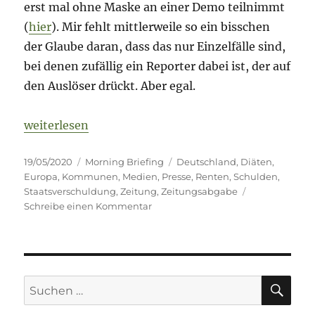
erst mal ohne Maske an einer Demo teilnimmt
(
hier
). Mir fehlt mittlerweile so ein bisschen
der Glaube daran, dass das nur Einzelfälle sind,
bei denen zufällig ein Reporter dabei ist, der auf
den Auslöser drückt. Aber egal.
„Morning Briefing 19. Mai 2020 – Ausgaben-Specia
weiterlesen
Veröffentlicht
Kategorien
Schlagwörter
19/05/2020
Morning Briefing
Deutschland
,
Diäten
,
am
Europa
,
Kommunen
,
Medien
,
Presse
,
Renten
,
Schulden
,
Staatsverschuldung
,
Zeitung
,
Zeitungsabgabe
zu
Schreibe einen Kommentar
Morning
Briefing
19.
Mai
2020
SU
Suche
–
nach:
Ausgaben-