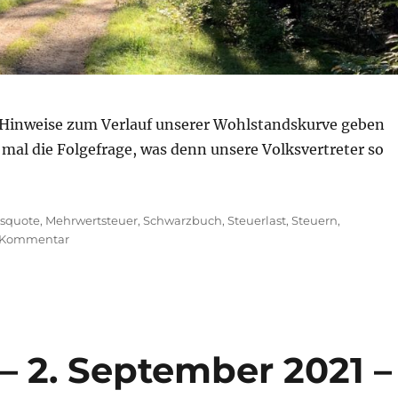
 Hinweise zum Verlauf unserer Wohlstandskurve geben
n mal die Folgefrage, was denn unsere Volksvertreter so
nsquote
,
Mehrwertsteuer
,
Schwarzbuch
,
Steuerlast
,
Steuern
,
zu
n Kommentar
Morning
Briefing
–
23.
November
2021
– 2. September 2021 –
–
Steuern