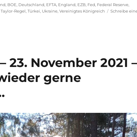
and
,
BOE
,
Deutschland
,
EFTA
,
England
,
EZB
,
Fed
,
Federal Reserve
,
,
Taylor-Regel
,
Türkei
,
Ukraine
,
Vereinigtes Königreich
Schreibe ein
– 23. November 2021 
wieder gerne
…