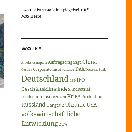
"Komik ist Tragik in Spiegelschrift"
Max Herre
WOLKE
China
Auftragseingänge
Arbeitslosenquote
DAX
Corporate insolvencies
Corona
Deutsche Bank
Deutschland
IFO-
EZB
Geschäftsklimaindex
industrial
Krieg
production
Insolvenzen
Produktion
Russland
Ukraine
USA
Target 2
volkswirtschaftliche
Entwicklung
ZEW