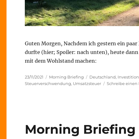
Guten Morgen, Nachdem ich gestern ein paar
durfte (hier; Spoiler: nach unten), heute dan
mit dem Wohlstand machen:
Veröffentlicht
Kategorien
Schlagwörter
23/11/2021
Morning Briefing
Deutschland
,
Investitio
am
Steuerverschwendung
,
Umsatzsteuer
Schreibe eine
Morning Briefing 