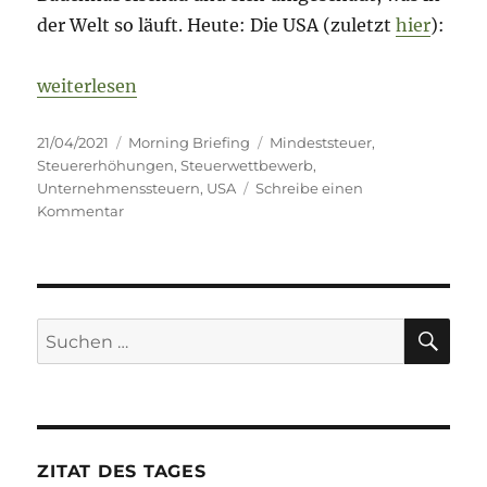
der Welt so läuft. Heute: Die USA (zuletzt
hier
):
„Morning Briefing – 21. April 2021 – USA – dit loof
weiterlesen
Veröffentlicht
Kategorien
Schlagwörter
21/04/2021
Morning Briefing
Mindeststeuer
,
am
Steuererhöhungen
,
Steuerwettbewerb
,
Unternehmenssteuern
,
USA
Schreibe einen
zu
Kommentar
Morning
Briefing
–
21.
April
SU
Suche
2021
nach:
–
USA
–
dit
looft…
ZITAT DES TAGES