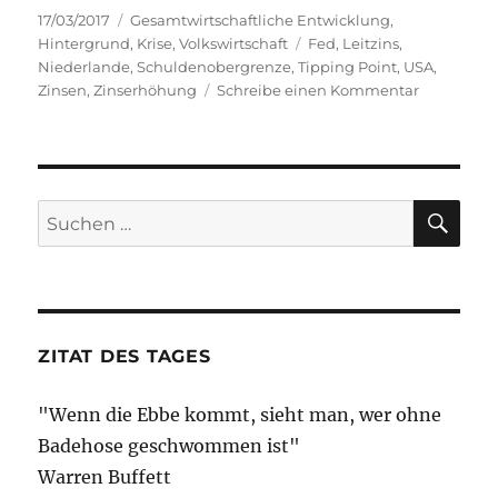
Veröffentlicht
Kategorien
17/03/2017
Gesamtwirtschaftliche Entwicklung
,
am
Schlagwörter
Hintergrund
,
Krise
,
Volkswirtschaft
Fed
,
Leitzins
,
Niederlande
,
Schuldenobergrenze
,
Tipping Point
,
USA
,
zu
Zinsen
,
Zinserhöhung
Schreibe einen Kommentar
48
Stunden
später
–
und
SU
Suche
nichts
nach:
passiert,
oder?
ZITAT DES TAGES
"Wenn die Ebbe kommt, sieht man, wer ohne
Badehose geschwommen ist"
Warren Buffett