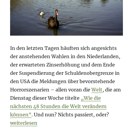
zieht
aus
//
China
–
das
Murmeltier
//
In den letzten Tagen häuften sich angesichts
USA
der anstehenden Wahlen in den Niederlanden,
–
der erwarteten Zinserhöhung und dem Ende
Goldfinger…
der Suspendierung der Schuldenobergrenze in
den USA die Meldungen über bevorstehende
Horrorszenarien – allen voran die
Welt
, die am
Dienstag dieser Woche titelte
„Wie die
nächsten 48 Stunden die Welt verändern
können“
. Und nun? Nichts passiert, oder?
„48 Stunden später – und nichts passiert, oder?“
weiterlesen