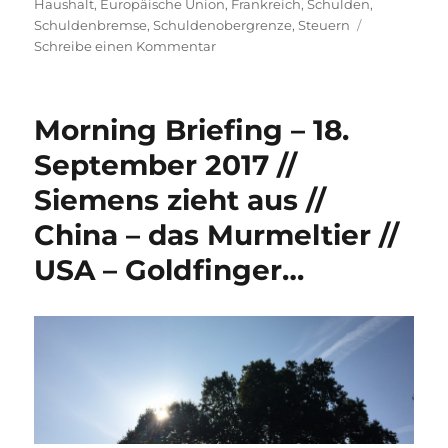
am
Haushalt
,
Europäische Union
,
Frankreich
,
Schulden
,
Schuldenbremse
,
Schuldenobergrenze
,
Steuern
zu
Schreibe einen Kommentar
Morning
Briefing
–
Morning Briefing – 18.
27.
Februar
September 2017 //
2020
Siemens zieht aus //
–
Schuldenbremse
China – das Murmeltier //
//
EU-
USA – Goldfinger…
Haushalt//
Steuern