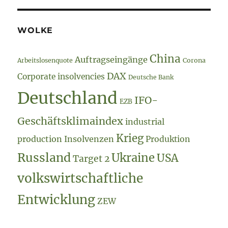
WOLKE
China
Auftragseingänge
Arbeitslosenquote
Corona
DAX
Corporate insolvencies
Deutsche Bank
Deutschland
IFO-
EZB
Geschäftsklimaindex
industrial
Krieg
production
Insolvenzen
Produktion
Russland
Ukraine
USA
Target 2
volkswirtschaftliche
Entwicklung
ZEW