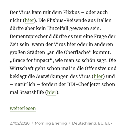
Der Virus kam mit dem Flixbus – oder auch
nicht (
hier
). Die Flixbus-Reisende aus Italien
dürfte aber kein Einzelfall gewesen sein.
Dementsprechend dürfte es nur eine Frage der
Zeit sein, wann der Virus hier oder in anderen
großen Städten „an die Oberfläche“ kommt.
„Brace for impact“, wie man so schön sagt. Die
Wirtschaft geht schon mal in die Offensive und
beklagt die Auswirkungen des Virus (
hier
) und
– natürlich – fordert der BDI-Chef jetzt schon
mal Staatshilfe (
hier
).
„Morning Briefing – 27. Februar 2020 – Schuldenb
weiterlesen
Veröffentlicht
Kategorien
Schlagwörter
27/02/2020
Morning Briefing
Deutschland
,
EU
,
EU-