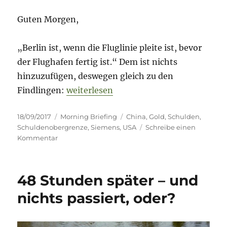
Guten Morgen,
„Berlin ist, wenn die Fluglinie pleite ist, bevor
der Flughafen fertig ist.“ Dem ist nichts
hinzuzufügen, deswegen gleich zu den
„Morning Briefing – 18. September 2017
Findlingen:
weiterlesen
Veröffentlicht
Kategorien
Schlagwörter
18/09/2017
Morning Briefing
China
,
Gold
,
Schulden
,
am
Schuldenobergrenze
,
Siemens
,
USA
Schreibe einen
zu
Kommentar
Morning
Briefing
–
48 Stunden später – und
18.
September
nichts passiert, oder?
2017
//
Siemens