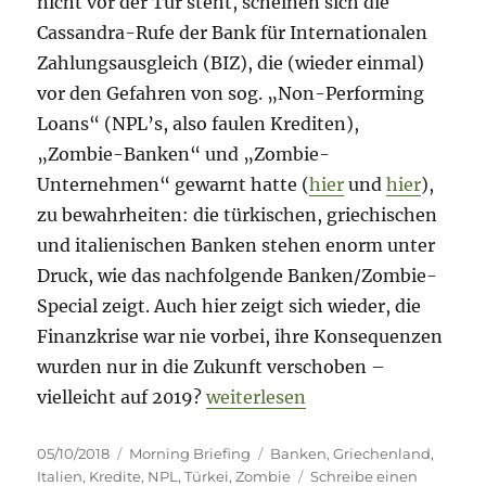
nicht vor der Tür steht, scheinen sich die
Cassandra-Rufe der Bank für Internationalen
Zahlungsausgleich (BIZ), die (wieder einmal)
vor den Gefahren von sog. „Non-Performing
Loans“ (NPL’s, also faulen Krediten),
„Zombie-Banken“ und „Zombie-
Unternehmen“ gewarnt hatte (
hier
und
hier
),
zu bewahrheiten: die türkischen, griechischen
und italienischen Banken stehen enorm unter
Druck, wie das nachfolgende Banken/Zombie-
Special zeigt. Auch hier zeigt sich wieder, die
Finanzkrise war nie vorbei, ihre Konsequenzen
wurden nur in die Zukunft verschoben –
„Morning Briefing – 5. Oktober 2
vielleicht auf 2019?
weiterlesen
Veröffentlicht
Kategorien
Schlagwörter
05/10/2018
Morning Briefing
Banken
,
Griechenland
,
am
Italien
,
Kredite
,
NPL
,
Türkei
,
Zombie
Schreibe einen