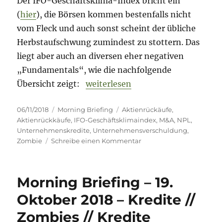
Der IFO-Geschäftsklima-Index bricht ein
(
hier
), die Börsen kommen bestenfalls nicht
vom Fleck und auch sonst scheint der übliche
Herbstaufschwung zumindest zu stottern. Das
liegt aber auch an diversen eher negativen
„Fundamentals“, wie die nachfolgende
„Morning Briefing 6. November 20
Übersicht zeigt:
weiterlesen
Veröffentlicht
Kategorien
Schlagwörter
06/11/2018
Morning Briefing
Aktienrückäufe
,
am
Aktienrückkäufe
,
IFO-Geschäftsklimaindex
,
M&A
,
NPL
,
Unternehmenskredite
,
Unternehmensverschuldung
,
zu
Zombie
Schreibe einen Kommentar
Morning
Briefing
6.
Morning Briefing – 19.
November
2018
Oktober 2018 – Kredite //
–
Zombies // Kredite
M&A