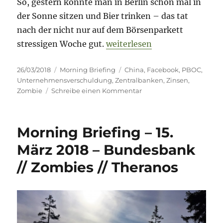
So, gestern konnte man in Berlin schon mal in
der Sonne sitzen und Bier trinken – das tat
nach der nicht nur auf dem Börsenparkett
„Morning Briefing – 26. März
stressigen Woche gut.
weiterlesen
Veröffentlicht
Kategorien
Schlagwörter
26/03/2018
Morning Briefing
China
,
Facebook
,
PBOC
,
am
Unternehmensverschuldung
,
Zentralbanken
,
Zinsen
,
zu
Zombie
Schreibe einen Kommentar
Morning
Briefing
–
Morning Briefing – 15.
26.
März
März 2018 – Bundesbank
2018
// Zombies // Theranos
–
China
//
Zombies
//
Facebook