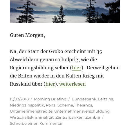
Guten Morgen,
Na, der Start der Groko erscheint mit 35
Abweichlern genau so holprig, wie die
Regierungsbildung selber (
hier
). Derweil gehen
die Briten wieder in den Kalten Krieg mit
„Morning Briefing – 15. März
Russland über (
hier
).
weiterlesen
Veröffentlicht
Kategorien
Schlagwörter
15/03/2018
Morning Briefing
Bundesbank
,
Leitzins
,
am
Niedrigzinspolitik
,
Ponzi Scheme
,
Theranos
,
Unternehmenskredite
,
Unternehmensverschuldung
,
Wirtschaftskriminalität
,
Zentralbanken
,
Zombie
zu
Schreibe einen Kommentar
Morning