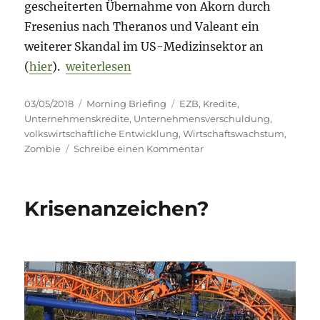
gescheiterten Übernahme von Akorn durch
Fresenius nach Theranos und Valeant ein
weiterer Skandal im US-Medizinsektor an
„Morning Briefing – 3. Mai 2018 – Kreditk
(
hier
).
weiterlesen
Veröffentlicht
Kategorien
Schlagwörter
03/05/2018
Morning Briefing
EZB
,
Kredite
,
am
Unternehmenskredite
,
Unternehmensverschuldung
,
volkswirtschaftliche Entwicklung
,
Wirtschaftswachstum
,
zu
Zombie
Schreibe einen Kommentar
Morning
Briefing
–
Krisenanzeichen?
3.
Mai
2018
–
Kreditklemme
//
Faule
Kredite