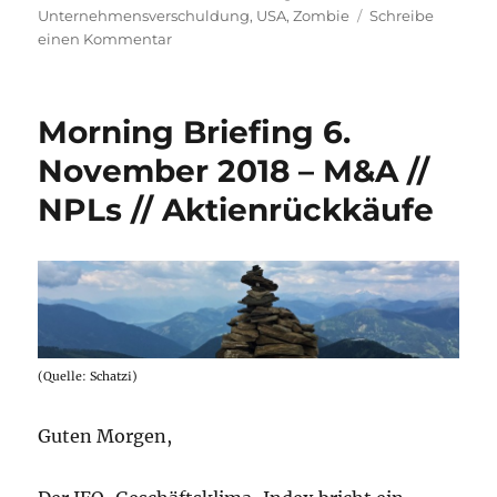
Unternehmensverschuldung
,
USA
,
Zombie
Schreibe
zu
einen Kommentar
Morning
Briefing
–
Morning Briefing 6.
19.
November
November 2018 – M&A //
2018
NPLs // Aktienrückkäufe
–
Aktienrückkäufe
//
Anleihen
//
General
Electric
(Quelle: Schatzi)
Guten Morgen,