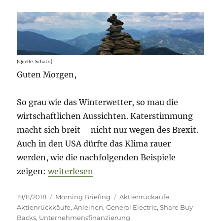
//
TLTRO
(Quelle: Schatzi)
Guten Morgen,
So grau wie das Winterwetter, so mau die
wirtschaftlichen Aussichten. Katerstimmung
macht sich breit – nicht nur wegen des Brexit.
Auch in den USA dürfte das Klima rauer
werden, wie die nachfolgenden Beispiele
„Morning Briefing – 19. November 2018 – Ak
zeigen:
weiterlesen
Veröffentlicht
Kategorien
Schlagwörter
19/11/2018
Morning Briefing
Aktienrückäufe
,
am
Aktienrückkäufe
,
Anleihen
,
General Electric
,
Share Buy
Backs
,
Unternehmensfinanzierung
,