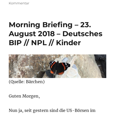
zu
Kommentar
Morning
Briefing
–
Morning Briefing – 23.
5.
Oktober
August 2018 – Deutsches
2018
BIP // NPL // Kinder
–
Italien
//
Griechenland
//
Türkei
(Quelle: Bärchen)
Guten Morgen,
Nun ja, seit gestern sind die US-Börsen im