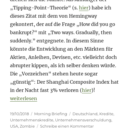
„Tipping-Point-Theorie“ (s.
hier
) habe ich
dieses Zitat mit dem von Hemingway
gekontert, der auf die Frage „How did you go
bankrupt?“ mit „Two ways. Gradually, then
suddenly.” entgegnete. In diesem Sinne
könnte die Entwicklung an den Märkten für
Aktien, Anleihen, Devisen, etc. vielleicht doch
abrupter kippen, als ich selber denken würde.
Die „Vorzeichen“ stehen heute sogar
„günstig“: Der Shanghai Composite Index hat
in der Nacht fast 3% verloren (
hier
)!
„Morning Briefing – 19. Oktober 2018 – Kredite // 
weiterlesen
Veröffentlicht
Kategorien
Schlagwörter
19/10/2018
Morning Briefing
Deutschland
,
Kredite
,
am
Unternehmenskredite
,
Unternehmensverschuldung
,
zu
USA
,
Zombie
Schreibe einen Kommentar
Morning