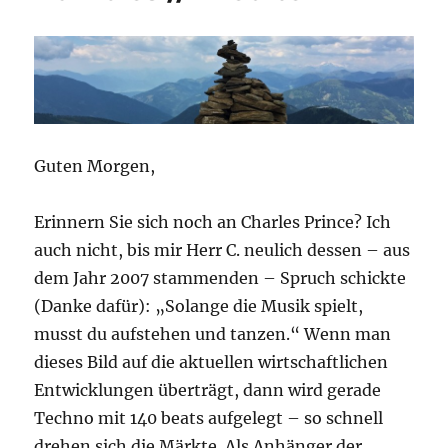
//
NPLs
//
Aktienrückkäufe
Guten Morgen,
Erinnern Sie sich noch an Charles Prince? Ich
auch nicht, bis mir Herr C. neulich dessen – aus
dem Jahr 2007 stammenden – Spruch schickte
(Danke dafür): „Solange die Musik spielt,
musst du aufstehen und tanzen.“ Wenn man
dieses Bild auf die aktuellen wirtschaftlichen
Entwicklungen überträgt, dann wird gerade
Techno mit 140 beats aufgelegt – so schnell
drehen sich die Märkte. Als Anhänger der