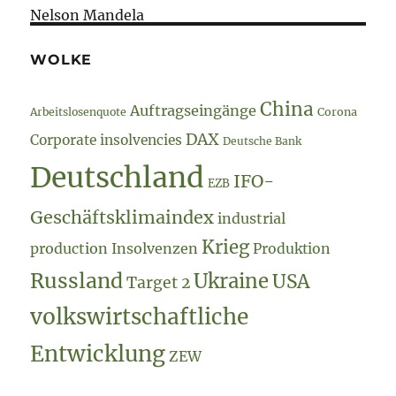
Nelson Mandela
WOLKE
China
Auftragseingänge
Arbeitslosenquote
Corona
DAX
Corporate insolvencies
Deutsche Bank
Deutschland
IFO-
EZB
Geschäftsklimaindex
industrial
Krieg
production
Insolvenzen
Produktion
Russland
Ukraine
USA
Target 2
volkswirtschaftliche
Entwicklung
ZEW