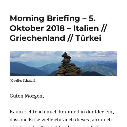
Briefing
–
Morning Briefing – 5.
19.
Oktober
Oktober 2018 – Italien //
2018
Griechenland // Türkei
–
Kredite
//
Zombies
//
Kredite
(Quelle: Schatzi)
Guten Morgen,
Kaum richte ich mich kommod in der Idee ein,
dass die Krise vielleicht auch dieses Jahr noch