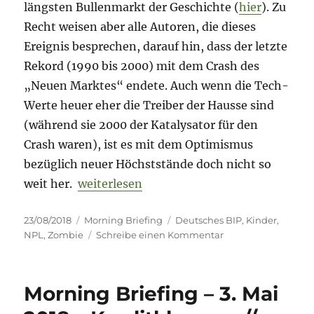
längsten Bullenmarkt der Geschichte (
hier
). Zu
Recht weisen aber alle Autoren, die dieses
Ereignis besprechen, darauf hin, dass der letzte
Rekord (1990 bis 2000) mit dem Crash des
„Neuen Marktes“ endete. Auch wenn die Tech-
Werte heuer eher die Treiber der Hausse sind
(während sie 2000 der Katalysator für den
Crash waren), ist es mit dem Optimismus
bezüglich neuer Höchststände doch nicht so
„Morning Briefing – 23. August 2018 – De
weit her.
weiterlesen
Veröffentlicht
Kategorien
Schlagwörter
23/08/2018
Morning Briefing
Deutsches BIP
,
Kinder
,
am
zu
NPL
,
Zombie
Schreibe einen Kommentar
Morning
Briefing
–
Morning Briefing – 3. Mai
23.
August