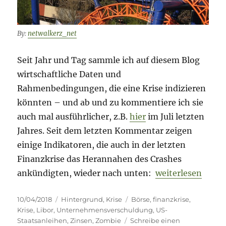
//
Wachstumsprognose
By:
netwalkerz_net
Seit Jahr und Tag sammle ich auf diesem Blog
wirtschaftliche Daten und
Rahmenbedingungen, die eine Krise indizieren
könnten – und ab und zu kommentiere ich sie
auch mal ausführlicher, z.B.
hier
im Juli letzten
Jahres. Seit dem letzten Kommentar zeigen
einige Indikatoren, die auch in der letzten
Finanzkrise das Herannahen des Crashes
„Krisenanzeiche
ankündigten, wieder nach unten:
weiterlesen
Veröffentlicht
Kategorien
Schlagwörter
10/04/2018
Hintergrund
,
Krise
Börse
,
finanzkrise
,
am
Krise
,
Libor
,
Unternehmensverschuldung
,
US-
Staatsanleihen
,
Zinsen
,
Zombie
Schreibe einen