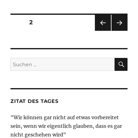
Briefing
–
15.
Seitennummerierung
SEITE
2
März
2018
VOR
NÄC
der
–
HERI
HSTE
Bundesbank
GE
SEIT
Beiträge
SEIT
E
//
E
Zombies
SU
Suche
//
nach:
Theranos
ZITAT DES TAGES
"Wir können gar nicht auf etwas vorbereitet
sein, wenn wir eigentlich glauben, dass es gar
nicht geschehen wird"