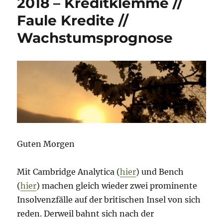
2018 – Kreditklemme //
2018
Faule Kredite //
–
Deutsches
Wachstumsprognose
BIP
//
NPL
//
Kinder
Guten Morgen
Mit Cambridge Analytica (
hier
) und Bench
(
hier
) machen gleich wieder zwei prominente
Insolvenzfälle auf der britischen Insel von sich
reden. Derweil bahnt sich nach der