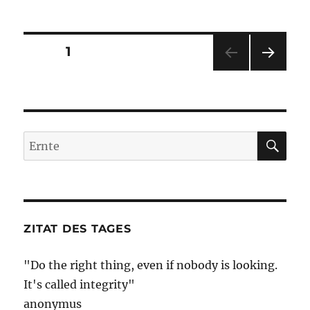
–
Jetzt
haben
Seitennummerierung
SEITE
1
es
auch
NÄC
der
die
HSTE
Zentralbanker
SEIT
Beiträge
E
begriffen…
SU
Suche
nach:
ZITAT DES TAGES
"Do the right thing, even if nobody is looking.
It's called integrity"
anonymus