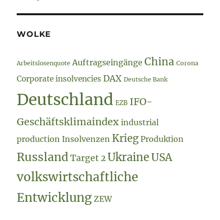
WOLKE
China
Auftragseingänge
Arbeitslosenquote
Corona
DAX
Corporate insolvencies
Deutsche Bank
Deutschland
IFO-
EZB
Geschäftsklimaindex
industrial
Krieg
production
Insolvenzen
Produktion
Russland
Ukraine
USA
Target 2
volkswirtschaftliche
Entwicklung
ZEW