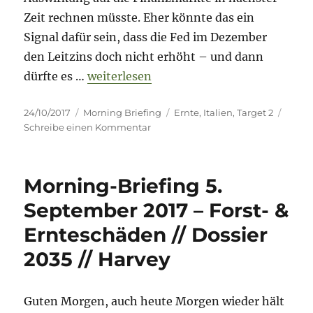
Zeit rechnen müsste. Eher könnte das ein
Signal dafür sein, dass die Fed im Dezember
den Leitzins doch nicht erhöht – und dann
„Morning Briefing 24. Oktober 2017 – Ern
dürfte es …
weiterlesen
Veröffentlicht
Kategorien
Schlagwörter
24/10/2017
Morning Briefing
Ernte
,
Italien
,
Target 2
am
zu
Schreibe einen Kommentar
Morning
Briefing
24.
Morning-Briefing 5.
Oktober
2017
September 2017 – Forst- &
–
Ernteschäden // Dossier
Ernte
//
2035 // Harvey
Target
2
//
Guten Morgen, auch heute Morgen wieder hält
Italien