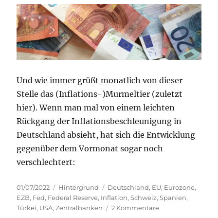
131
Und wie immer grüßt monatlich von dieser
Stelle das (Inflations-)Murmeltier (zuletzt
hier). Wenn man mal von einem leichten
Rückgang der Inflationsbeschleunigung in
Deutschland absieht, hat sich die Entwicklung
gegenüber dem Vormonat sogar noch
verschlechtert:
Veröffentlicht
Kategorien
Schlagwörter
01/07/2022
Hintergrund
Deutschland
,
EU
,
Eurozone
,
am
EZB
,
Fed
,
Federal Reserve
,
Inflation
,
Schweiz
,
Spanien
,
zu
Türkei
,
USA
,
Zentralbanken
2 Kommentare
Inflation