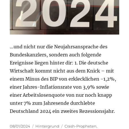
//
Dossier
2035
//
Harvey
…und nicht nur die Neujahrsansprache des
Bundeskanzlers, sondern auch folgende
Ereignisse liegen hinter dir: 1. Die deutsche
Wirtschaft kommt nicht aus dem Knick – mit
einem Minus des BIP von erklecklichen -1,2%,
einer Jahres-Inflationsrate von 3,9% sowie
einer Arbeitslosenquote von nur noch knapp
unter 7% zum Jahresende durchlebte
Deutschland 2024 ein zweites Rezessionsjahr.
Veröffentlicht
Kategorien
Schlagwörter
08/01/2024
Hintergrund
Crash-Propheten
,