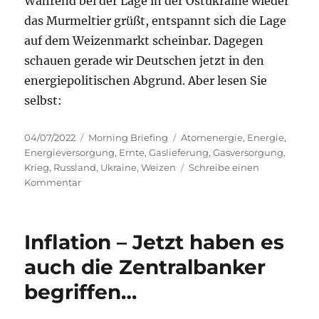
Während bei der Lage in der Ostukraine wieder
das Murmeltier grüßt, entspannt sich die Lage
auf dem Weizenmarkt scheinbar. Dagegen
schauen gerade wir Deutschen jetzt in den
energiepolitischen Abgrund. Aber lesen Sie
selbst:
Veröffentlicht
Kategorien
Schlagwörter
04/07/2022
Morning Briefing
Atomenergie
,
Energie
,
am
Energieversorgung
,
Ernte
,
Gaslieferung
,
Gasversorgung
,
Krieg
,
Russland
,
Ukraine
,
Weizen
Schreibe einen
zu
Kommentar
Fog
of
War
Inflation – Jetzt haben es
–
4.
auch die Zentralbanker
Juli
begriffen…
2022
–
Tag