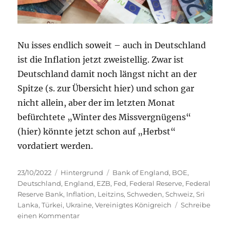
Nu isses endlich soweit – auch in Deutschland
ist die Inflation jetzt zweistellig. Zwar ist
Deutschland damit noch längst nicht an der
Spitze (s. zur Übersicht hier) und schon gar
nicht allein, aber der im letzten Monat
befürchtete „Winter des Missvergnügens“
(hier) könnte jetzt schon auf „Herbst“
vordatiert werden.
Veröffentlicht
Kategorien
Schlagwörter
23/10/2022
Hintergrund
Bank of England
,
BOE
,
am
Deutschland
,
England
,
EZB
,
Fed
,
Federal Reserve
,
Federal
Reserve Bank
,
Inflation
,
Leitzins
,
Schweden
,
Schweiz
,
Sri
Lanka
,
Türkei
,
Ukraine
,
Vereinigtes Königreich
Schreibe
zu
einen Kommentar
Inflation