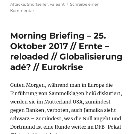
am
Attacke
,
Shortseller
,
Valeant
Schreibe einen
zu
Kommentar
Morning
Briefing
–
Morning Briefing – 25.
31.
Mai
Oktober 2017 // Ernte –
2018
reloaded // Globalisierung
–
Samsonite
adé? // Eurokrise
//
Valeant
//
Guten Morgen, während man in Europa die
Ernte
Einführung von Sammelklagen heiß diskutiert,
werden sie im Mutterland USA, zumindest
gegen Banken, verboten, auch Jamaika sieht
schwarz – zumindest, was die Null angeht und
Dortmund ist eine Runde weiter im DFB-Pokal