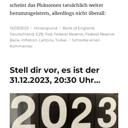
scheint das Phänomen tatsächlich weiter
herumzugeistern, allerdings nicht überall:
Veröffentlicht
Kategorien
Schlagwörter
15/03/2023
Hintergrund
Bank of England
,
am
Deutschland
,
EZB
,
Fed
,
Federal Reserve
,
Federal Reserve
Bank
,
Inflation
,
Leitzins
,
Türkei
Schreibe einen
zu
Kommentar
Inflation
–
ein
Stell dir vor, es ist der
Gespenst
geht
31.12.2023, 20:30 Uhr…
um…