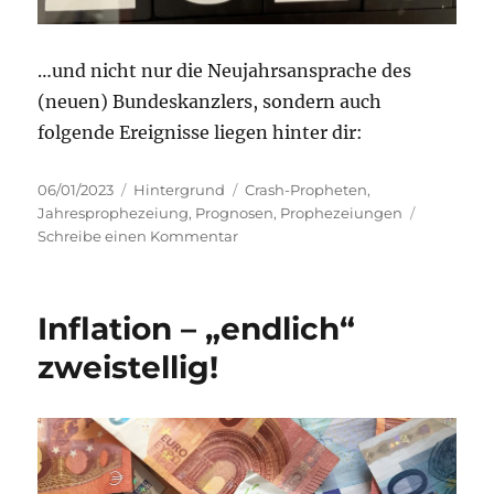
…und nicht nur die Neujahrsansprache des
(neuen) Bundeskanzlers, sondern auch
folgende Ereignisse liegen hinter dir:
Veröffentlicht
Kategorien
Schlagwörter
06/01/2023
Hintergrund
Crash-Propheten
,
am
Jahresprophezeiung
,
Prognosen
,
Prophezeiungen
zu
Schreibe einen Kommentar
Stell
dir
vor,
Inflation – „endlich“
es
ist
zweistellig!
der
31.12.2023,
20:30
Uhr…