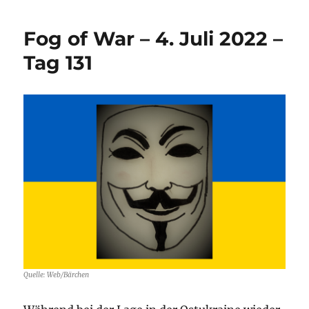
–
„endlich“
Fog of War – 4. Juli 2022 –
zweistellig!
Tag 131
Quelle: Web/Bärchen