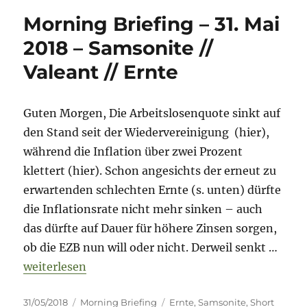
Morning Briefing – 31. Mai
2018 – Samsonite //
Valeant // Ernte
Guten Morgen, Die Arbeitslosenquote sinkt auf
den Stand seit der Wiedervereinigung (hier),
während die Inflation über zwei Prozent
klettert (hier). Schon angesichts der erneut zu
erwartenden schlechten Ernte (s. unten) dürfte
die Inflationsrate nicht mehr sinken – auch
das dürfte auf Dauer für höhere Zinsen sorgen,
ob die EZB nun will oder nicht. Derweil senkt …
„Morning Briefing – 31. Mai 2018 – Samsonite // Va
weiterlesen
Veröffentlicht
Kategorien
Schlagwörter
31/05/2018
Morning Briefing
Ernte
,
Samsonite
,
Short