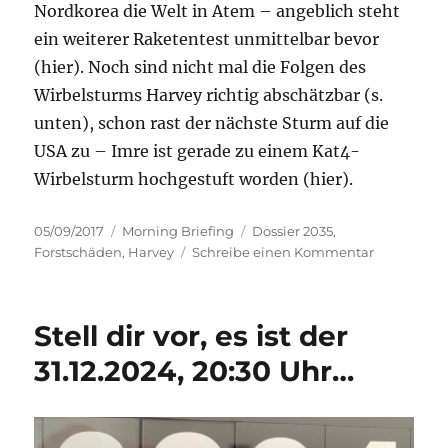
Nordkorea die Welt in Atem – angeblich steht
ein weiterer Raketentest unmittelbar bevor
(hier). Noch sind nicht mal die Folgen des
Wirbelsturms Harvey richtig abschätzbar (s.
unten), schon rast der nächste Sturm auf die
USA zu – Imre ist gerade zu einem Kat4-
Wirbelsturm hochgestuft worden (hier).
Veröffentlicht
Kategorien
Schlagwörter
05/09/2017
Morning Briefing
Dossier 2035
,
am
zu
Forstschäden
,
Harvey
Schreibe einen Kommentar
Morning-
Briefing
5.
Stell dir vor, es ist der
September
2017
31.12.2024, 20:30 Uhr…
–
Forst-
&
Ernteschä