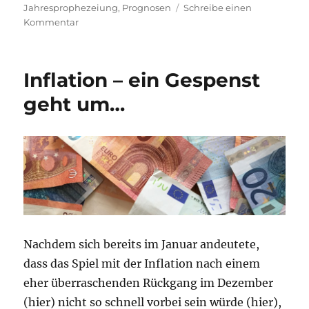
am
Jahresprophezeiung
,
Prognosen
Schreibe einen
zu
Kommentar
Stell
dir
vor,
Inflation – ein Gespenst
es
ist
geht um…
der
31.12.2024,
20:30
Uhr…
Nachdem sich bereits im Januar andeutete,
dass das Spiel mit der Inflation nach einem
eher überraschenden Rückgang im Dezember
(hier) nicht so schnell vorbei sein würde (hier),