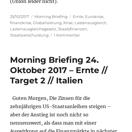
(Union leider nicht).
Veröffentlicht
Kategorien
Schlagwörter
25/10/2017
Morning Briefing
Ernte
,
Eurokrise
,
am
finanzkrise
,
Globalisierung
,
Krise
,
Lastenausgleich
,
Lastenausgleichsgesetz
,
Staatsfinanzen
,
zu
Staatsverschuldung
1 Kommentar
Morning
Briefing
–
Morning Briefing 24.
25.
Oktober
Oktober 2017 – Ernte //
2017
Target 2 // Italien
//
Ernte
–
reloaded
Guten Morgen, Die Zinsen für die
//
zehnjährigen US-Staatsanleihen steigen –
Globalisierung
aber der Anstieg ist noch nicht so
adé?
//
nennenswert, als dass man mit einer
Eurokrise
Auswirkung auf die Finanzmärkte in nächster