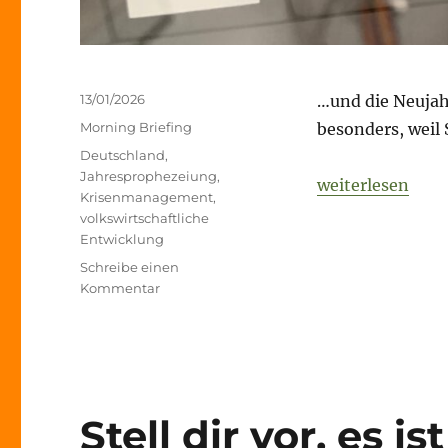
Veröffentlicht
13/01/2026
…und die Neujah
am
Kategorien
Morning Briefing
besonders, weil
Schlagwörter
Deutschland
,
Jahresprophezeiung
,
„Stell dir vor, e
weiterlesen
Krisenmanagement
,
volkswirtschaftliche
Entwicklung
Schreibe einen
zu
Kommentar
Stell
dir
vor,
es
ist
der
Stell dir vor, es is
31.12.2026,