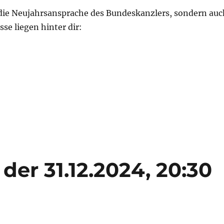
die Neujahrsansprache des Bundeskanzlers, sondern auc
sse liegen hinter dir:
s ist der 31.12.2025, 20:30 Uhr…“
st der 31.12.2024, 20:30