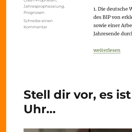
Crash-Propheten
,
Jahresprophezeiung
,
1. Die deutsche
Prognosen
des BIP von erkl
Schreibe einen
sowie einer Arb
zu
Kommentar
Stell
Jahresende durc
dir
vor,
„Stell dir vor, e
weiterlesen
es
ist
der
31.12.2024,
20:30
Uhr…
Stell dir vor, es is
Uhr…