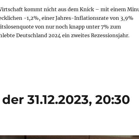
 Wirtschaft kommt nicht aus dem Knick – mit einem Min
ecklichen -1,2%, einer Jahres-Inflationsrate von 3,9%
eitslosenquote von nur noch knapp unter 7% zum
hlebte Deutschland 2024 ein zweites Rezessionsjahr.
s ist der 31.12.2024, 20:30 Uhr…“
t der 31.12.2023, 20:30