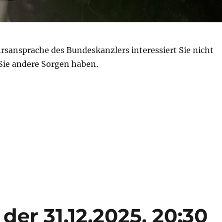
rsansprache des Bundeskanzlers interessiert Sie nicht
 Sie andere Sorgen haben.
s ist der 31.12.2026, 20:30 Uhr…“
t der 31.12.2025, 20:30