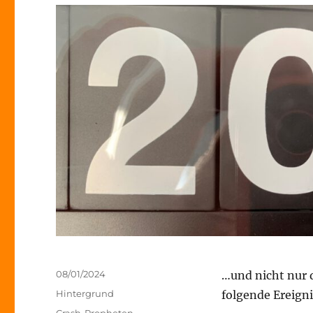
Veröffentlicht
08/01/2024
…und nicht nur 
am
Kategorien
Hintergrund
folgende Ereigni
Schlagwörter