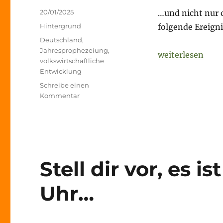
Veröffentlicht
20/01/2025
…und nicht nur 
am
Kategorien
Hintergrund
folgende Ereigni
Schlagwörter
Deutschland
,
Jahresprophezeiung
,
„Stell dir vor, e
weiterlesen
volkswirtschaftliche
Entwicklung
Schreibe einen
zu
Kommentar
Stell
dir
vor,
es
ist
der
Stell dir vor, es i
31.12.2025,
20:30
Uhr…
Uhr…