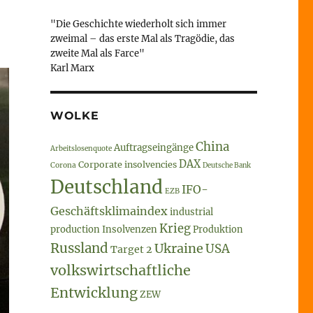
"Die Geschichte wiederholt sich immer
zweimal – das erste Mal als Tragödie, das
zweite Mal als Farce"
Karl Marx
WOLKE
China
Auftragseingänge
Arbeitslosenquote
DAX
Corporate insolvencies
Corona
Deutsche Bank
Deutschland
IFO-
EZB
Geschäftsklimaindex
industrial
Krieg
production
Insolvenzen
Produktion
Russland
Ukraine
USA
Target 2
volkswirtschaftliche
Entwicklung
ZEW