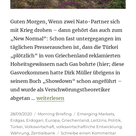
Guten Morgen, Wenn zwei Nato-Partner sich
mit Krieg drohen – dann gehört das auch zum
„New Normal“: Schon fast untergegangen im
täglichen Presserauschen ist, dass die Türkei
„plötzlich“ in von Griechenland reklamierten
Hoheitsgewässern nach Gas bohrte (hier; diese
Gasvorkommen hatte Dirk Müller übrigens in
seinem Buch „Showdown“ schon angeführt –
und wurde als Verschwörungstheoretiker
„Morning Briefing 28. September 2020 –
abgetan …
weiterlesen
Veröffentlicht
Kategorien
Schlagwörter
28/09/2020
Morning Briefing
Emerging Markets
,
am
Erdgas
,
Erdogan
,
Europa
,
Griechenland
,
Leitzins
,
Politik
,
Türkei
,
Volkswirtschaft
,
volkswirtschaftliche Entwicklung
,
zu
Währung
,
Zentralbank
Schreibe einen Kommentar