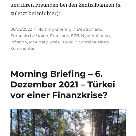
und ihren Freunden bei den Zentralbanken (s.
zuletzt bei mir hier):
Veröffentlicht
Kategorien
Schlagwörter
08/02/2022
Morning Briefing
Deutschland
,
am
Europäische Union
,
Eurozone
,
EZB
,
Hyperinflation
,
Inflation
,
McKinsey
,
Preis
,
Türkei
Schreibe einen
zu
Kommentar
Morning
Briefing
–
Morning Briefing – 6.
8.
Februar
Dezember 2021 – Türkei
2022
vor einer Finanzkrise?
–
Inflation
–
schaut
auf
die
Türkei!