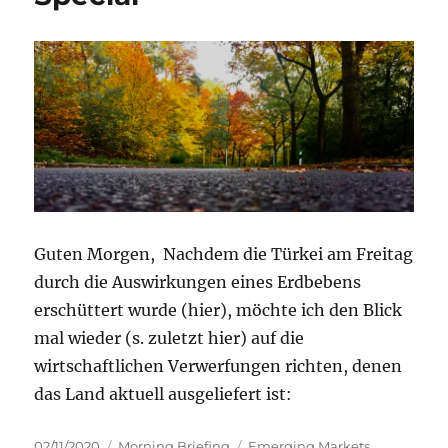
Türkei
Specia
Guten Morgen, Nachdem die Türkei am Freitag
durch die Auswirkungen eines Erdbebens
erschüttert wurde (hier), möchte ich den Blick
mal wieder (s. zuletzt hier) auf die
wirtschaftlichen Verwerfungen richten, denen
das Land aktuell ausgeliefert ist:
Veröffentlicht
Kategorien
Schlagwörter
02/11/2020
Morning Briefing
Emerging Markets
,