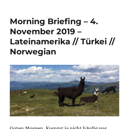
Morning
Briefing
28.
Morning Briefing – 4.
Septembe
2020
November 2019 –
–
Lateinamerika // Türkei //
Türkei-
Special
Norwegian
Guten Morgen, Kommt ja nicht häufig vor,