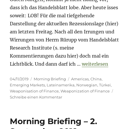
dass ich das Handelsblatt lobe. Aber heute isses
soweit: LOB! Für die mal tiefgehende
Darstellung der aktuellen Rezessionslage (hier)
am letzten Freitag. Nach all den Irrungen und
Wirrungen von Herrn Rürupp vom Handelsblatt
Research Institute (s. meine
Kommentierungen dazu hier) doch mal ein
„Morning Briefing –
Lichtblick. Und dann darf ich …
weiterlesen
Veröffentlicht
Kategorien
Schlagwörter
04/11/2019
Morning Briefing
Americas
,
China
,
am
Emerging Markets
,
Lateinamerika
,
Norwegian
,
Türkei
,
Weaponisation of Finance
,
Weaponization of Finance
zu
Schreibe einen Kommentar
Morning
Briefing
–
Morning Briefing – 2.
4.
November