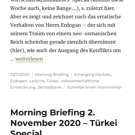
Woche auch, keine Bange….), s. zuletzt hier.
Aber es zeigt und zeichnet nach das erratische
Verhalten von Herrn Erdogan – der sich mit
seinem Traum von einem neo-osmanischen
Reich scheinbar gerade ziemlich übernimmt
(hier), wie auch der Ausgang des Konflikts um
„Morning Briefing – 23. November 2020 – Türkei
…
weiterlesen
Veröffentlicht
Kategorien
Schlagwörter
23/11/2020
Morning Briefing
Emerging Markets
,
am
Erdogan
,
Leitzins
,
Türkei
,
volkswirtschaftliche
zu
Entwicklung
,
Zentralbank
Schreibe einen Kommentar
Morni
Briefi
–
Morning Briefing 2.
23.
Novem
November 2020 – Türkei
2020
Special
–