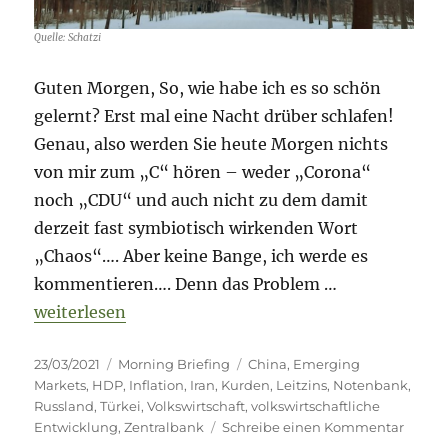
oder
bremsen?
Quelle: Schatzi
Guten Morgen, So, wie habe ich es so schön
gelernt? Erst mal eine Nacht drüber schlafen!
Genau, also werden Sie heute Morgen nichts
von mir zum „C“ hören – weder „Corona“
noch „CDU“ und auch nicht zu dem damit
derzeit fast symbiotisch wirkenden Wort
„Chaos“…. Aber keine Bange, ich werde es
kommentieren…. Denn das Problem …
„Morning Briefing – 23. März 2021 – Türkei – und w
weiterlesen
Veröffentlicht
Kategorien
Schlagwörter
23/03/2021
Morning Briefing
China
,
Emerging
am
Markets
,
HDP
,
Inflation
,
Iran
,
Kurden
,
Leitzins
,
Notenbank
,
Russland
,
Türkei
,
Volkswirtschaft
,
volkswirtschaftliche
zu
Entwicklung
,
Zentralbank
Schreibe einen Kommentar
Morni