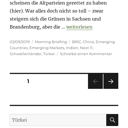
scheinen die Altparteien gerettet zu haben
(hier). War alles doch nicht so toll – zwar
steigern sich die Grünen in Sachsen und
„Morning Briefing – 2. Sep
Brandenburg, aber die …
weiterlesen
Veröffentlicht
Kategorien
Schlagwörter
02/09/2019
Morning Briefing
BRIC
,
China
,
Emerging
am
Countries
,
Emerging Markets
,
Indien
,
Next 11
,
zu
Schwellenländer
,
Türkei
Schreibe einen Kommentar
Morning
Briefing
–
2.
Seitennummerierung
SEITE
1
Septem
2019
NÄC
der
–
HSTE
Argenti
SEIT
Beiträge
E
//
Indien
SU
Suche
//
nach:
Türkei