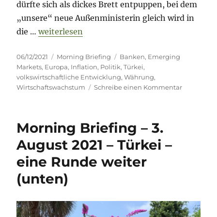
dürfte sich als dickes Brett entpuppen, bei dem
„unsere“ neue Außenministerin gleich wird in
„Morning Briefing – 6. Dezember 2021 – Türke
die …
weiterlesen
Veröffentlicht
Kategorien
Schlagwörter
06/12/2021
Morning Briefing
Banken
,
Emerging
am
Markets
,
Europa
,
Inflation
,
Politik
,
Türkei
,
volkswirtschaftliche Entwicklung
,
Währung
,
zu
Wirtschaftswachstum
Schreibe einen Kommentar
Morning
Briefing
–
Morning Briefing – 3.
6.
Dezember
August 2021 – Türkei –
2021
eine Runde weiter
–
Türkei
(unten)
vor
einer
Finanzkris