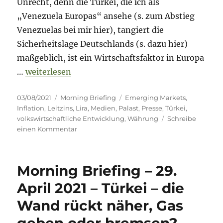
Unrecht, denn die Türkei, die ich als
„Venezuela Europas“ ansehe (s. zum Abstieg
Venezuelas bei mir hier), tangiert die
Sicherheitslage Deutschlands (s. dazu hier)
maßgeblich, ist ein Wirtschaftsfaktor in Europa
„Morning Briefing – 3. August 2021 – Türkei – e
…
weiterlesen
Veröffentlicht
Kategorien
Schlagwörter
03/08/2021
Morning Briefing
Emerging Markets
,
am
Inflation
,
Leitzins
,
Lira
,
Medien
,
Palast
,
Presse
,
Türkei
,
volkswirtschaftliche Entwicklung
,
Währung
Schreibe
zu
einen Kommentar
Morning
Briefing
–
Morning Briefing – 29.
3.
August
April 2021 – Türkei – die
2021
Wand rückt näher, Gas
–
Türkei
geben oder bremsen?
–