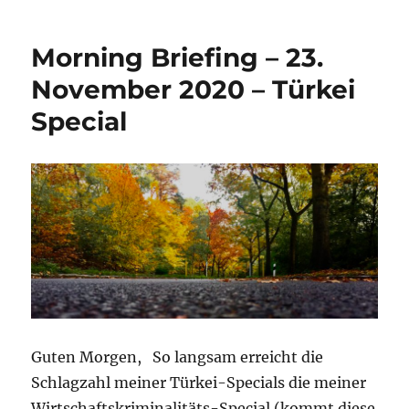
Briefi
–
Morning Briefing – 23.
23.
März
November 2020 – Türkei
2021
Special
–
Türkei
–
und
wiede
eine
Stufe
tiefer…
Guten Morgen, So langsam erreicht die
Schlagzahl meiner Türkei-Specials die meiner
Wirtschaftskriminalitäts-Special (kommt diese