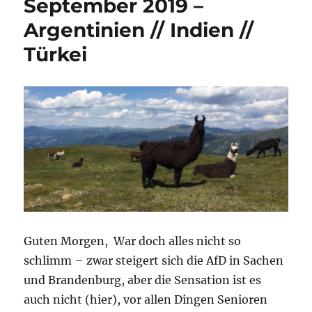
September 2019 –
2019
Argentinien // Indien //
–
Lateinamerika
Türkei
//
Türkei
//
Norwegian
Guten Morgen, War doch alles nicht so
schlimm – zwar steigert sich die AfD in Sachen
und Brandenburg, aber die Sensation ist es
auch nicht (hier), vor allen Dingen Senioren