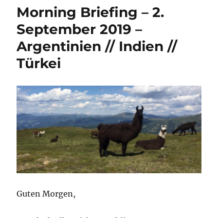
–
Morning Briefing – 2.
29.
Oktobe
September 2019 –
2019
Argentinien // Indien //
–
„Sub-
Türkei
G7-
Special
Guten Morgen,