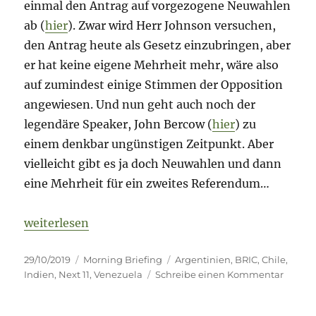
einmal den Antrag auf vorgezogene Neuwahlen
ab (
hier
). Zwar wird Herr Johnson versuchen,
den Antrag heute als Gesetz einzubringen, aber
er hat keine eigene Mehrheit mehr, wäre also
auf zumindest einige Stimmen der Opposition
angewiesen. Und nun geht auch noch der
legendäre Speaker, John Bercow (
hier
) zu
einem denkbar ungünstigen Zeitpunkt. Aber
vielleicht gibt es ja doch Neuwahlen und dann
eine Mehrheit für ein zweites Referendum…
„Morning Briefing – 29. Oktober 2019 – „Sub-G7-
weiterlesen
Veröffentlicht
Kategorien
Schlagwörter
29/10/2019
Morning Briefing
Argentinien
,
BRIC
,
Chile
,
am
zu
Indien
,
Next 11
,
Venezuela
Schreibe einen Kommentar
Morni
Briefin