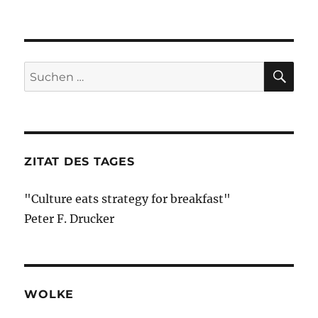
Morning
Briefing
–
2.
Septem
SU
Suche
2019
nach:
–
Argenti
//
Indien
//
ZITAT DES TAGES
Türkei
"Culture eats strategy for breakfast"
Peter F. Drucker
WOLKE