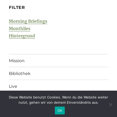
FILTER
Morning Briefings
Monthlies
Hintergrund
Mission
Bibliothek
Live
Diese Website benutzt Cookies. Wenn du die Website weiter
nutzt, gehen wir von deinem Einverständnis aus.
legonomics
Impressum
/
Datenschutz
/
Kommentarregeln
OK