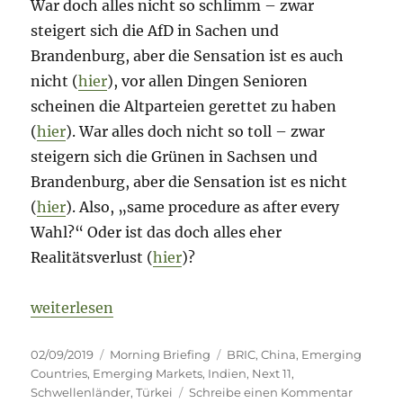
War doch alles nicht so schlimm – zwar
steigert sich die AfD in Sachen und
Brandenburg, aber die Sensation ist es auch
nicht (
hier
), vor allen Dingen Senioren
scheinen die Altparteien gerettet zu haben
(
hier
). War alles doch nicht so toll – zwar
steigern sich die Grünen in Sachsen und
Brandenburg, aber die Sensation ist es nicht
(
hier
). Also, „same procedure as after every
Wahl?“ Oder ist das doch alles eher
Realitätsverlust (
hier
)?
„Morning Briefing – 2. September 2019 – Argentinie
weiterlesen
Veröffentlicht
Kategorien
Schlagwörter
02/09/2019
Morning Briefing
BRIC
,
China
,
Emerging
am
Countries
,
Emerging Markets
,
Indien
,
Next 11
,
zu
Schwellenländer
,
Türkei
Schreibe einen Kommentar