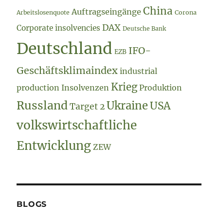
China
Auftragseingänge
Arbeitslosenquote
Corona
DAX
Corporate insolvencies
Deutsche Bank
Deutschland
IFO-
EZB
Geschäftsklimaindex
industrial
Krieg
production
Insolvenzen
Produktion
Russland
Ukraine
USA
Target 2
volkswirtschaftliche
Entwicklung
ZEW
BLOGS