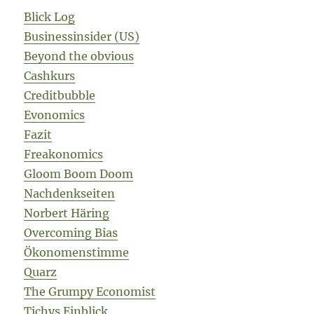
Blick Log
Businessinsider (US)
Beyond the obvious
Cashkurs
Creditbubble
Evonomics
Fazit
Freakonomics
Gloom Boom Doom
Nachdenkseiten
Norbert Häring
Overcoming Bias
Ökonomenstimme
Quarz
The Grumpy Economist
Tichys Einblick