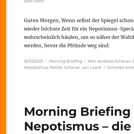
Quelle: Schatzi
Guten Morgen, Wenn selbst der Spiegel schon 
wieder höchste Zeit für ein Nepotismus-Special
wahrscheinlich häufen, um so näher der Wahl
werden, bevor die Pfründe weg sind:
Veröffentlicht
Kategorien
Schlagwörter
16/02/2021
Morning Briefing
AKK
,
Andreas Scheuer
,
am
Nepotismus
,
Politik
,
Scheuer
,
van Laack
Schreibe ei
Morning Briefing 
Nepotismus – die