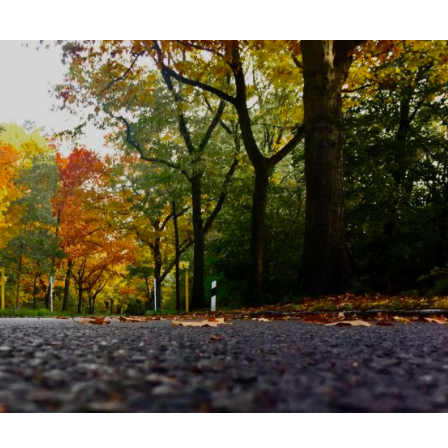
Abendröte
nimmt
Fahrt
auf