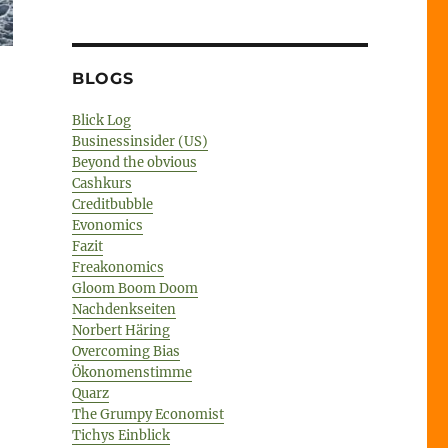
BLOGS
Blick Log
Businessinsider (US)
Beyond the obvious
Cashkurs
Creditbubble
Evonomics
Fazit
ng
Freakonomics
ng
Gloom Boom Doom
Nachdenkseiten
Norbert Häring
r
Overcoming Bias
Ökonomenstimme
Quarz
ismus
The Grumpy Economist
Tichys Einblick