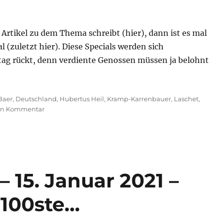
Artikel zu dem Thema schreibt (hier), dann ist es mal
 (zuletzt hier). Diese Specials werden sich
tag rückt, denn verdiente Genossen müssen ja belohnt
Baer
,
Deutschland
,
Hubertus Heil
,
Kramp-Karrenbauer
,
Laschet
,
zu
nen Kommentar
Morning
Briefing
–
16.
Februar
2021
– 15. Januar 2021 –
–
Nepotismus
 100ste…
–
Operation