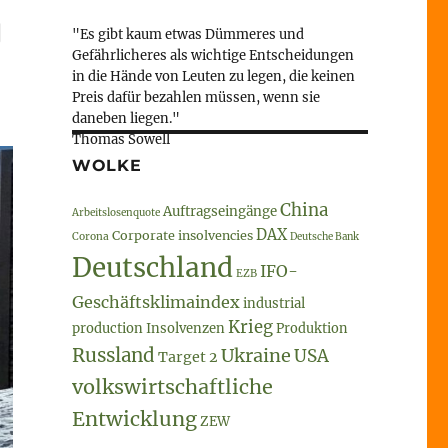
g
"Es gibt kaum etwas Dümmeres und
Gefährlicheres als wichtige Entscheidungen
in die Hände von Leuten zu legen, die keinen
Preis dafür bezahlen müssen, wenn sie
daneben liegen."
Thomas Sowell
WOLKE
China
Auftragseingänge
Arbeitslosenquote
DAX
Corporate insolvencies
Corona
Deutsche Bank
Deutschland
IFO-
EZB
Geschäftsklimaindex
industrial
Krieg
production
Insolvenzen
Produktion
Russland
Ukraine
USA
Target 2
volkswirtschaftliche
Entwicklung
ZEW