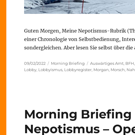
Guten Morgen, Meine Nepotismus-Rubrik (Threa
einer Chronologie von Selbstbedienung, Inte
sondergleichen. Aber lesen Sie selbst über die
Veröffentlicht
Kategorien
Schlagwörter
09/02/2022
Morning Briefing
Auswärtiges Amt
,
BFH
am
Lobby
,
Lobbyismus
,
Lobbyregister
,
Morgan
,
Morsch
,
Nah
Morning Briefing 
Nepotismus – Op