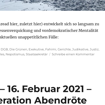
d hier, zuletzt hier) entwickelt sich so langsam zu
ressenverquickung und vordemokratischer Mentalität
 aktuellen unappetitlichen Fälle:
,
DGB
,
Die Grünen
,
Exekutive
,
Fahimi
,
Gerichte
,
Judikative
,
Justiz
,
zu
les
,
Nepotismus
,
Staatssekretär
Schreibe einen Kommentar
Morni
Briefi
–
9.
Februa
2022
– 16. Februar 2021 –
–
Nepot
eration Abendröte
–
auch