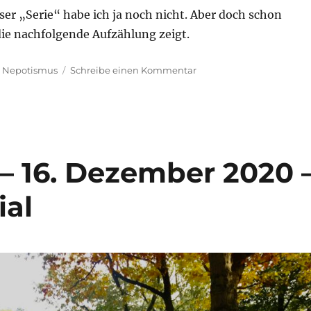
ser „Serie“ habe ich ja noch nicht. Aber doch schon
 die nachfolgende Aufzählung zeigt.
zu
,
Nepotismus
Schreibe einen Kommentar
Morning
Briefing
–
15.
Januar
2021
– 16. Dezember 2020 
–
Nepotismus
ial
–
die
100ste…