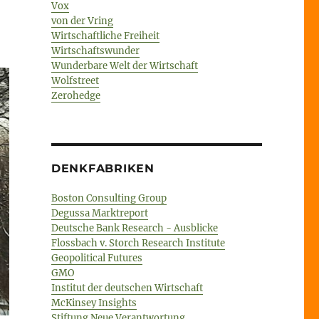
Vox
von der Vring
Wirtschaftliche Freiheit
rung
Wirtschaftswunder
Wunderbare Welt der Wirtschaft
Wolfstreet
Zerohedge
keit
DENKFABRIKEN
Boston Consulting Group
Degussa Marktreport
Deutsche Bank Research - Ausblicke
Flossbach v. Storch Research Institute
Geopolitical Futures
GMO
Institut der deutschen Wirtschaft
McKinsey Insights
Stiftung Neue Verantwortung