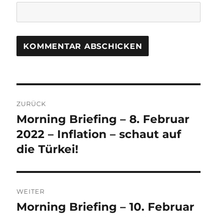
Beitrags-
ZURÜCK
Navigation
Morning Briefing – 8. Februar
Vorheriger
Beitrag:
2022 – Inflation – schaut auf
die Türkei!
WEITER
Morning Briefing – 10. Februar
Nächster