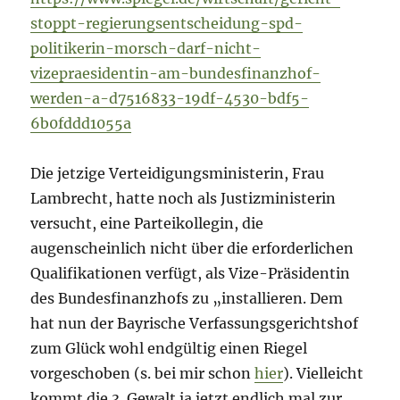
stoppt-regierungsentscheidung-spd-
politikerin-morsch-darf-nicht-
vizepraesidentin-am-bundesfinanzhof-
werden-a-d7516833-19df-4530-bdf5-
6b0fddd1055a
Die jetzige Verteidigungsministerin, Frau
Lambrecht, hatte noch als Justizministerin
versucht, eine Parteikollegin, die
augenscheinlich nicht über die erforderlichen
Qualifikationen verfügt, als Vize-Präsidentin
des Bundesfinanzhofs zu „installieren. Dem
hat nun der Bayrische Verfassungsgerichtshof
zum Glück wohl endgültig einen Riegel
vorgeschoben (s. bei mir schon
hier
). Vielleicht
kommt die 3. Gewalt ja jetzt endlich mal zur