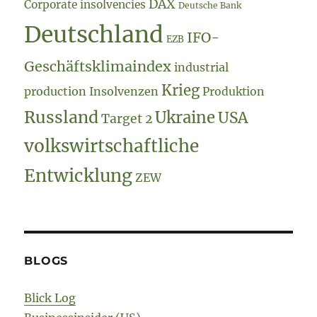
DAX
Corporate insolvencies
Deutsche Bank
Deutschland
IFO-
EZB
Geschäftsklimaindex
industrial
Krieg
production
Insolvenzen
Produktion
Russland
Ukraine
USA
Target 2
volkswirtschaftliche
Entwicklung
ZEW
BLOGS
Blick Log