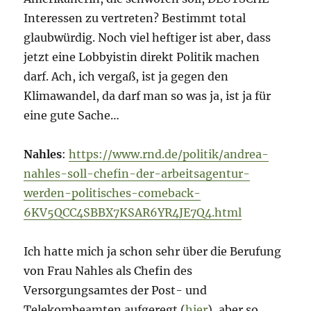
Interessen zu vertreten? Bestimmt total
glaubwürdig. Noch viel heftiger ist aber, dass
jetzt eine Lobbyistin direkt Politik machen
darf. Ach, ich vergaß, ist ja gegen den
Klimawandel, da darf man so was ja, ist ja für
eine gute Sache…
Nahles
:
https://www.rnd.de/politik/andrea-
nahles-soll-chefin-der-arbeitsagentur-
werden-politisches-comeback-
6KV5QCC4SBBX7KSAR6YR4JE7Q4.html
Ich hatte mich ja schon sehr über die Berufung
von Frau Nahles als Chefin des
Versorgungsamtes der Post- und
Telekombeamten aufgeregt (
hier
), aber so