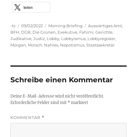
teilen
Autor
Veröffentlicht
Kategorien
Schlagwörter
-tz
09/02/2022
Morning Briefing
Auswärtiges Amt
,
am
BFH
,
DGB
,
Die Grünen
,
Exekutive
,
Fahimi
,
Gerichte
,
Judikative
,
Justiz
,
Lobby
,
Lobbyismus
,
Lobbyregister
,
Morgan
,
Morsch
,
Nahles
,
Nepotismus
,
Staatssekretär
Schreibe einen Kommentar
Deine E-Mail-Adresse wird nicht veröffentlicht.
Erforderliche Felder sind mit
*
markiert
KOMMENTAR
*