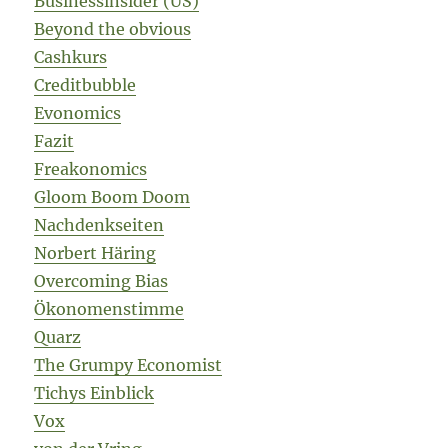
Businessinsider (US)
Beyond the obvious
Cashkurs
Creditbubble
Evonomics
Fazit
Freakonomics
Gloom Boom Doom
Nachdenkseiten
Norbert Häring
Overcoming Bias
Ökonomenstimme
Quarz
The Grumpy Economist
Tichys Einblick
Vox