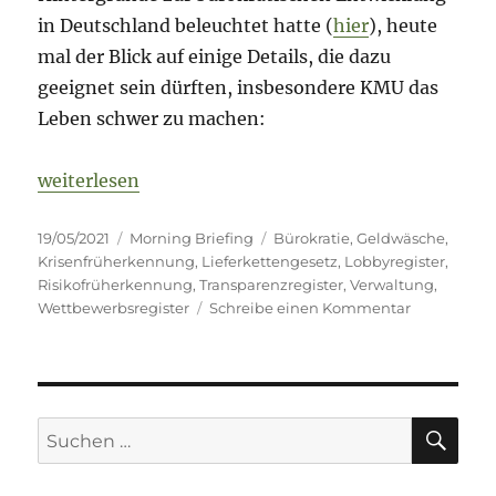
in Deutschland beleuchtet hatte (
hier
), heute
mal der Blick auf einige Details, die dazu
geeignet sein dürften, insbesondere KMU das
Leben schwer zu machen:
„Morning Briefing – 19. Mai 2021 – Bürokratie – d
weiterlesen
Veröffentlicht
Kategorien
Schlagwörter
19/05/2021
Morning Briefing
Bürokratie
,
Geldwäsche
,
am
Krisenfrüherkennung
,
Lieferkettengesetz
,
Lobbyregister
,
Risikofrüherkennung
,
Transparenzregister
,
Verwaltung
,
zu
Wettbewerbsregister
Schreibe einen Kommentar
Morning
Briefing
–
19.
Mai
SU
Suche
2021
nach:
–
Bürokratie