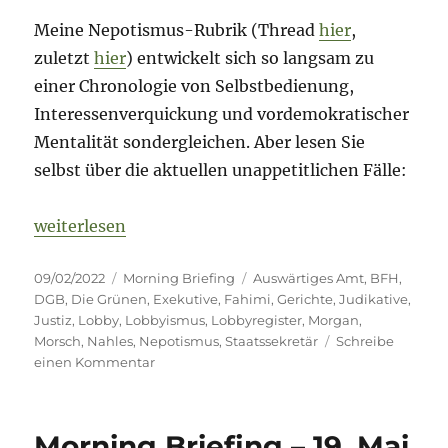
Meine Nepotismus-Rubrik (Thread
hier
,
zuletzt
hier
) entwickelt sich so langsam zu
einer Chronologie von Selbstbedienung,
Interessenverquickung und vordemokratischer
Mentalität sondergleichen. Aber lesen Sie
selbst über die aktuellen unappetitlichen Fälle:
„Morning Briefing – 9. Februar 2022 – Nepotismus 
weiterlesen
Veröffentlicht
Kategorien
Schlagwörter
09/02/2022
Morning Briefing
Auswärtiges Amt
,
BFH
,
am
DGB
,
Die Grünen
,
Exekutive
,
Fahimi
,
Gerichte
,
Judikative
,
Justiz
,
Lobby
,
Lobbyismus
,
Lobbyregister
,
Morgan
,
Morsch
,
Nahles
,
Nepotismus
,
Staatssekretär
Schreibe
zu
einen Kommentar
Morning
Briefing
–
Morning Briefing – 19. Mai
9.