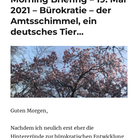
Februar
2021 – Bürokratie – der
2022
Amtsschimmel, ein
–
Nepotismus
deutsches Tier…
–
auch
die
neue
Regierung
ist
kein
Kind
von
Traurigkeit
Guten Morgen,
Nachdem ich neulich erst eher die
Hintergründe zur bürokratischen Entwicklung