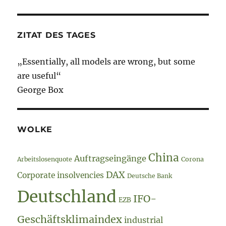
–
der
Amtsschim
ZITAT DES TAGES
ein
deutsches
„Essentially, all models are wrong, but some
Tier…
are useful“
George Box
WOLKE
China
Auftragseingänge
Arbeitslosenquote
Corona
DAX
Corporate insolvencies
Deutsche Bank
Deutschland
IFO-
EZB
Geschäftsklimaindex
industrial