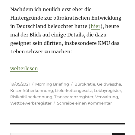
Nachdem ich neulich erst eher die
Hintergründe zur bürokratischen Entwicklung
in Deutschland beleuchtet hatte (
hier
), heute
mal der Blick auf einige Details, die dazu
geeignet sein dürften, insbesondere KMU das
Leben schwer zu machen:
„Morning Briefing – 19. Mai 2021 – Bürokratie – d
weiterlesen
Veröffentlicht
Kategorien
Schlagwörter
19/05/2021
Morning Briefing
Bürokratie
,
Geldwäsche
,
am
Krisenfrüherkennung
,
Lieferkettengesetz
,
Lobbyregister
,
Risikofrüherkennung
,
Transparenzregister
,
Verwaltung
,
zu
Wettbewerbsregister
Schreibe einen Kommentar
Morning
Briefing
–
19.
Mai
SU