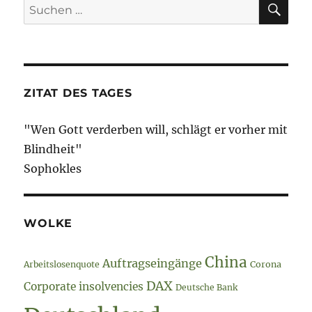
Suche
2021
nach:
–
Bürokratie
–
der
Amtsschim
ZITAT DES TAGES
ein
deutsches
"Wen Gott verderben will, schlägt er vorher mit
Tier…
Blindheit"
Sophokles
WOLKE
China
Auftragseingänge
Arbeitslosenquote
Corona
DAX
Corporate insolvencies
Deutsche Bank