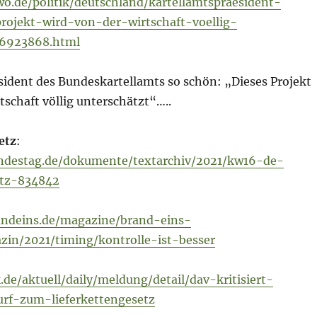
o.de/politik/deutschland/kartellamtspraesident-
rojekt-wird-von-der-wirtschaft-voellig-
26923868.html
sident des Bundeskartellamts so schön: „Dieses Projekt
tschaft völlig unterschätzt“…..
etz
:
ndestag.de/dokumente/textarchiv/2021/kw16-de-
etz-834842
andeins.de/magazine/brand-eins-
zin/2021/timing/kontrolle-ist-besser
.de/aktuell/daily/meldung/detail/dav-kritisiert-
urf-zum-lieferkettengesetz