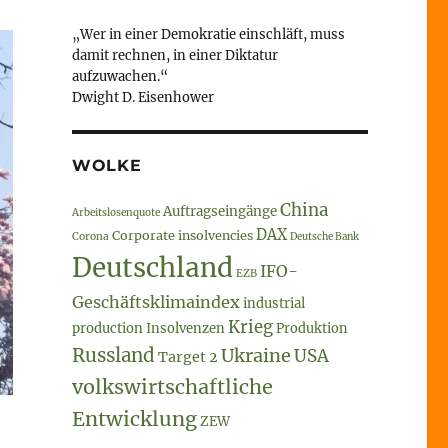
„Wer in einer Demokratie einschläft, muss
damit rechnen, in einer Diktatur
aufzuwachen.“
Dwight D. Eisenhower
WOLKE
China
Auftragseingänge
Arbeitslosenquote
DAX
Corporate insolvencies
Corona
Deutsche Bank
Deutschland
IFO-
EZB
Geschäftsklimaindex
industrial
Krieg
production
Insolvenzen
Produktion
Russland
Ukraine
USA
Target 2
volkswirtschaftliche
Entwicklung
ZEW