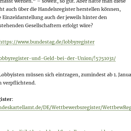
fasst werden.“ – soweit, so gut. Aber hätte man diese
ht auch über die Handelsregister herstellen können,
 Einzeldarstellung auch der jeweils hinter den
stehenden Gesellschaftern erfolgt wäre?
https://www.bundestag.de/lobbyregister
Lobbyregister-und-Geld-bei-der-Union/!5751031/
– Lobbyisten müssen sich eintragen, zumindest ab 1. Janua
h verpflichtend.
ister
:
ndeskartellamt.de/DE/Wettbewerbsregister/WettbewRe