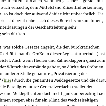
inzurichten. Und auch, wenn ich ja selber – gerade mit
a auch versuche, dem Mittelstand Krisenfrüherkennung
, so ist doch der Aufwand dafür nicht unbeachtlich. Die
ie ist derzeit dabei, sich dieses Bereichs anzunehmen,
nterlassungen der Geschäftsleitung sehr
 sein dürften.
t, was solche Gesetze angeht, die den bürokratischen
erhöht, hat die GroKo in dieser Legislaturperiode (fast
leistet. Auch wenn Heulen und Zähneklappern quasi zum
er Wirtschaftsverbände gehört, so dürfte das Stöhnen
 an anderer Stelle genannte „Privatisierung der
 (
hier
) durch die genannten Meldegesetze und die dara
alle Beteiligten unter Generalverdacht) stellenden
 und Meldepflichten doch nicht ganz unberechtigt sein
men sorgen eher für ein Klima des wechselseitigen