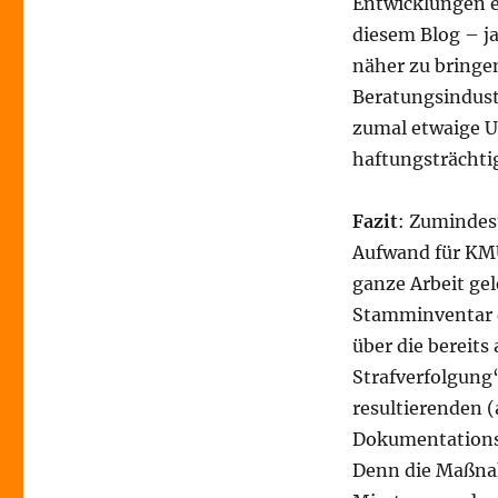
Entwicklungen e
diesem Blog – j
näher zu bringen
Beratungsindustr
zumal etwaige U
haftungsträchtig
Fazit
: Zumindes
Aufwand für KMU 
ganze Arbeit ge
Stamminventar d
über die bereits
Strafverfolgung“
resultierenden (
Dokumentations-
Denn die Maßnah