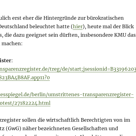
lich erst eher die Hintergründe zur bürokratischen
Deutschland beleuchtet hatte (
hier
), heute mal der Blick
ls, die dazu geeignet sein dürften, insbesondere KMU das
u machen:
ister
:
nsparenzregister.de/treg/de/start;jsessionid=B3319620
23BA4B8AF.app11?0
esspiegel.de/berlin/umstrittenes-transparenzregister-
rotest/27182224.html
egister sollen die wirtschaftlich Berechtigten von im
z (GwG) näher bezeichneten Gesellschaften und