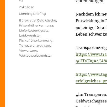
Autor
-tz
Guten Morgen,
Veröffentlicht
19/05/2021
am
Kategorien
Morning Briefing
Nachdem ich neu
Schlagwörter
Bürokratie
,
Geldwäsche
,
Entwicklung in 
Krisenfrüherkennung
,
auf einige Detai
Lieferkettengesetz
,
Leben schwer z
Lobbyregister
,
Risikofrüherkennung
,
Transparenzregister
,
Transparenzreg
Verwaltung
,
https://www.tra
Wettbewerbsregister
50EDCD9A4CA88
https://www.tag
erfolgreicher-p
„Im Transparenzr
Geldwäschegeset