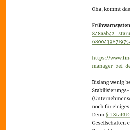
Oha, kommt das 
Frühwarnsyste
848aab42_staru
680043987197
https://www.fin
manager-bei-de
Bislang wenig be
Stabilisierungs
(Unternehmensst
noch für einige
Denn
§ 1 StaRU
Gesellschaften 