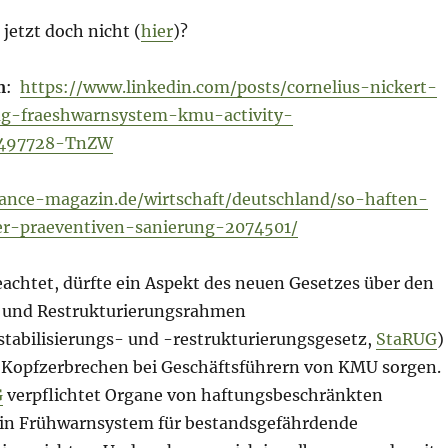
jetzt doch nicht (
hier
)?
m
:
https://www.linkedin.com/posts/cornelius-nickert-
g-fraeshwarnsystem-kmu-activity-
5497728-TnZW
ance-magazin.de/wirtschaft/deutschland/so-haften-
r-praeventiven-sanierung-2074501/
achtet, dürfte ein Aspekt des neuen Gesetzes über den
- und Restrukturierungsrahmen
abilisierungs- und -restrukturierungsgesetz,
StaRUG
)
s Kopfzerbrechen bei Geschäftsführern von KMU sorgen.
G
verpflichtet Organe von haftungsbeschränkten
ein Frühwarnsystem für bestandsgefährdende