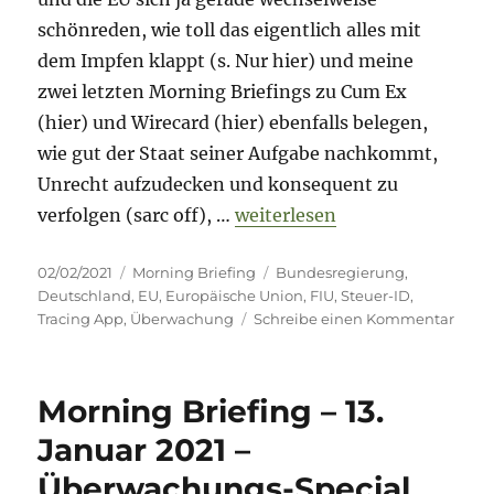
schönreden, wie toll das eigentlich alles mit
dem Impfen klappt (s. Nur hier) und meine
zwei letzten Morning Briefings zu Cum Ex
(hier) und Wirecard (hier) ebenfalls belegen,
wie gut der Staat seiner Aufgabe nachkommt,
Unrecht aufzudecken und konsequent zu
„Morning Briefing – 2. Febru
verfolgen (sarc off), …
weiterlesen
Veröffentlicht
Kategorien
Schlagwörter
02/02/2021
Morning Briefing
Bundesregierung
,
am
Deutschland
,
EU
,
Europäische Union
,
FIU
,
Steuer-ID
,
zu
Tracing App
,
Überwachung
Schreibe einen Kommentar
Morn
Brief
–
Morning Briefing – 13.
2.
Febr
Januar 2021 –
2021
Überwachungs-Special
–