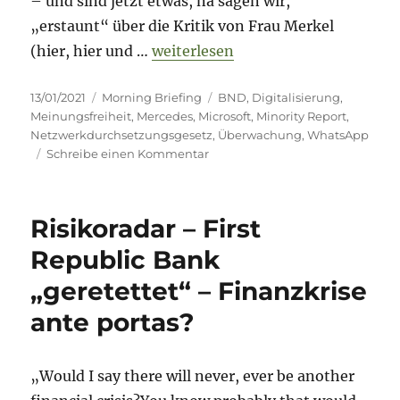
– und sind jetzt etwas, na sagen wir,
„erstaunt“ über die Kritik von Frau Merkel
„Morning Briefing – 13. Januar 2
(hier, hier und …
weiterlesen
Veröffentlicht
Kategorien
Schlagwörter
13/01/2021
Morning Briefing
BND
,
Digitalisierung
,
am
Meinungsfreiheit
,
Mercedes
,
Microsoft
,
Minority Report
,
Netzwerkdurchsetzungsgesetz
,
Überwachung
,
WhatsApp
zu
Schreibe einen Kommentar
Morning
Briefing
–
Risikoradar – First
13.
Januar
Republic Bank
2021
„geretettet“ – Finanzkrise
–
Überwachungs-
ante portas?
Special
„Would I say there will never, ever be another