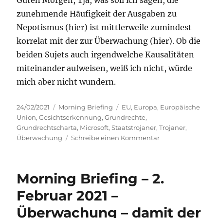
zunehmende Häufigkeit der Ausgaben zu
Nepotismus (hier) ist mittlerweile zumindest
korrelat mit der zur Überwachung (hier). Ob die
beiden Sujets auch irgendwelche Kausalitäten
miteinander aufweisen, weiß ich nicht, würde
mich aber nicht wundern.
Veröffentlicht
Kategorien
Schlagwörter
24/02/2021
Morning Briefing
EU
,
Europa
,
Europäische
am
Union
,
Gesichtserkennung
,
Grundrechte
,
Grundrechtscharta
,
Microsoft
,
Staatstrojaner
,
Trojaner
,
zu
Überwachung
Schreibe einen Kommentar
Morning
Briefing
–
Morning Briefing – 2.
24.
Februar
Februar 2021 –
2021
Überwachung – damit der
–