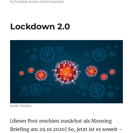
zu
Schreibe einen Kommentar
Morning
Briefing
–
Lockdown 2.0
10.
März
2021
–
Cyber-
Risiken
–
das
hat
uns
gerade
noch
gefehlt…
Quelle: Pixabay
[dieser Post erschien zunächst als Morning
Briefing am 29.10.2020] So, jetzt ist es soweit –