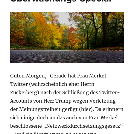
Über
–
dami
der
Mich
nicht
zu
weit
rausr
Guten Morgen, Gerade hat Frau Merkel
Twitter (wahrscheinlich eher Herrn
Zuckerberg) nach der Schließung des Twitter-
Accounts von Herr Trump wegen Verletzung
der Meinungsfreiheit gerügt (hier). Da erinnern
sich einige doch an das auch von Frau Merkel
beschlossene „Netzwerkdurchsetzungsgesetz“