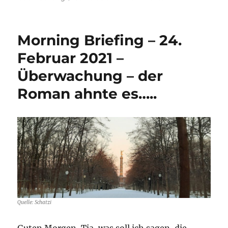
Morning
Briefing
–
Morning Briefing – 24.
31.
August
Februar 2021 –
2021
Überwachung – der
–
Überwachung
Roman ahnte es…..
–
„Minority
Report“
lässt
grüßen
oder
doch
„Blackout“?
Quelle: Schatzi
Guten Morgen, Tja, was soll ich sagen, die