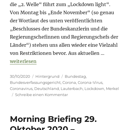
die „2. Welle“ führt zum „Lockdown light“.
Von Montag bis „Ende November“ (so genau
der Wortlaut des unten veröffentlichten
„Beschlusses der Bundeskanzlerin und die
Regierungschefinnen und Regierungschefs der
Länder“) stehen uns allen wieder eine Vielzahl
von Restriktionen bevor. Aus aktuellen …
„Lockdown 2.0“
weiterlesen
Veröffentlicht
Kategorien
Schlagwörter
30/10/2020
Hintergrund
Bundestag
,
am
Bundesverfassungsgericht
,
Corona
,
Corona-Virus
,
Coronavirus
,
Deutschland
,
Lauterbach
,
Lockdown
,
Merkel
zu
Schreibe einen Kommentar
Lockdown
2.0
Morning Briefing 29.
Oktober 2020 –