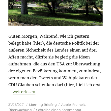
Guten Morgen, Während, wie ich gestern
belegt habe (hier), die deutsche Politik bei der
äußeren Sicherheit des Landes einen auf drei
Affen macht, dürfte sie begierig die Ideen
aufnehmen, die aus den USA zur Überwachung
der eigenen Bevölkerung kommen, zumindest,
wenn man den Tweets und Wahlplakaten der
CDU Glauben schenken darf (hier, hielt ich erst
„Morning Briefing –31. August 2021 – Überwachu
…
weiterlesen
Veröffentlicht
Kategorien
Schlagwörter
31/08/2021
Morning Briefing
Apple
,
Freiheit
,
am
zu
Überwachung
Schreibe einen Kommentar