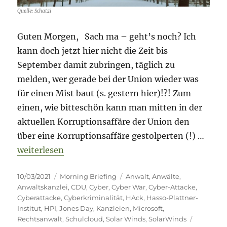
Quelle: Schatzi
Guten Morgen, Sach ma – geht’s noch? Ich
kann doch jetzt hier nicht die Zeit bis
September damit zubringen, täglich zu
melden, wer gerade bei der Union wieder was
für einen Mist baut (s. gestern hier)!?! Zum
einen, wie bitteschön kann man mitten in der
aktuellen Korruptionsaffäre der Union den
über eine Korruptionsaffäre gestolperten (!) …
„Morning Briefing – 10. März 2021 – Cyber-Risiken
weiterlesen
Veröffentlicht
Kategorien
Schlagwörter
10/03/2021
Morning Briefing
Anwalt
,
Anwälte
,
am
Anwaltskanzlei
,
CDU
,
Cyber
,
Cyber War
,
Cyber-Attacke
,
Cyberattacke
,
Cyberkriminalität
,
HAck
,
Hasso-Plattner-
Institut
,
HPI
,
Jones Day
,
Kanzleien
,
Microsoft
,
Rechtsanwalt
,
Schulcloud
,
Solar Winds
,
SolarWinds