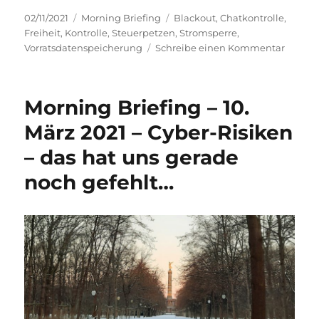
Veröffentlicht
Kategorien
Schlagwörter
02/11/2021
Morning Briefing
Blackout
,
Chatkontrolle
,
am
Freiheit
,
Kontrolle
,
Steuerpetzen
,
Stromsperre
,
zu
Vorratsdatenspeicherung
Schreibe einen Kommentar
Mornin
Briefin
–
Morning Briefing – 10.
2.
Novem
März 2021 – Cyber-Risiken
2021
– das hat uns gerade
–
Minorit
noch gefehlt…
Report
–
es
geht
weiter