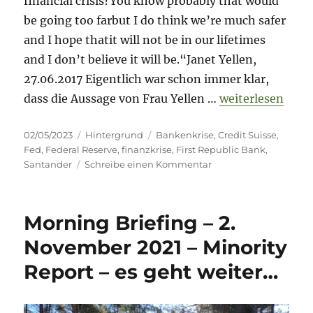
financial crisis?You know probably that would
be going too farbut I do think we’re much safer
and I hope thatit will not be in our lifetimes
and I don’t believe it will be.“Janet Yellen,
27.06.2017 Eigentlich war schon immer klar,
„Risikoradar – F
dass die Aussage von Frau Yellen …
weiterlesen
Veröffentlicht
Kategorien
Schlagwörter
02/05/2023
Hintergrund
Bankenkrise
,
Credit Suisse
,
am
Fed
,
Federal Reserve
,
finanzkrise
,
First Republic Bank
,
zu
Santander
Schreibe einen Kommentar
Risikoradar
–
First
Morning Briefing – 2.
Republic
Bank
November 2021 – Minority
„geretettet“
Report – es geht weiter…
–
Finanzkrise
ante
portas?