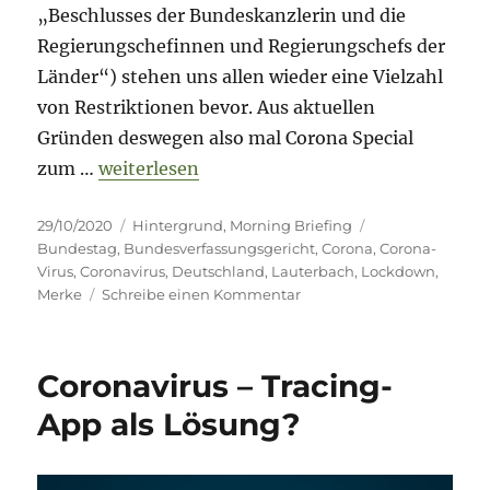
„Beschlusses der Bundeskanzlerin und die
Regierungschefinnen und Regierungschefs der
Länder“) stehen uns allen wieder eine Vielzahl
von Restriktionen bevor. Aus aktuellen
Gründen deswegen also mal Corona Special
„Morning Briefing 29. Oktober 2020 – Loc
zum …
weiterlesen
Veröffentlicht
Kategorien
Schlagwörter
29/10/2020
Hintergrund
,
Morning Briefing
am
Bundestag
,
Bundesverfassungsgericht
,
Corona
,
Corona-
Virus
,
Coronavirus
,
Deutschland
,
Lauterbach
,
Lockdown
,
zu
Merke
Schreibe einen Kommentar
Morning
Briefing
29.
Coronavirus – Tracing-
Oktober
2020
App als Lösung?
–
Lockdown