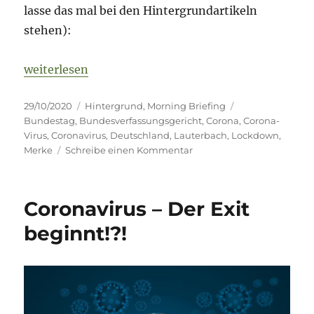
lasse das mal bei den Hintergrundartikeln
stehen):
„Morning Briefing 29. Oktober 2020 – Lockdown“
weiterlesen
Veröffentlicht
Kategorien
Schlagwörter
29/10/2020
Hintergrund
,
Morning Briefing
am
Bundestag
,
Bundesverfassungsgericht
,
Corona
,
Corona-
Virus
,
Coronavirus
,
Deutschland
,
Lauterbach
,
Lockdown
,
zu
Merke
Schreibe einen Kommentar
Morning
Briefing
29.
Coronavirus – Der Exit
Oktober
2020
beginnt!?!
–
Lockdown