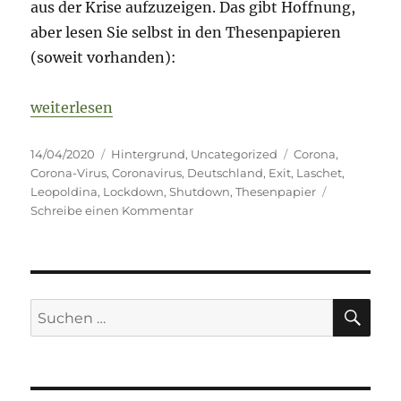
aus der Krise aufzuzeigen. Das gibt Hoffnung,
aber lesen Sie selbst in den Thesenpapieren
(soweit vorhanden):
„Coronavirus – Der Exit beginnt!?!“
weiterlesen
Veröffentlicht
Kategorien
Schlagwörter
14/04/2020
Hintergrund
,
Uncategorized
Corona
,
am
Corona-Virus
,
Coronavirus
,
Deutschland
,
Exit
,
Laschet
,
Leopoldina
,
Lockdown
,
Shutdown
,
Thesenpapier
zu
Schreibe einen Kommentar
Coronavirus
–
Der
Exit
beginnt!?!
SU
Suche
nach: