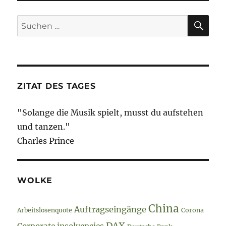
24.
Februar
SU
Suche
2021
nach:
–
Überwachung
–
der
Roman
ZITAT DES TAGES
ahnte
es…..
"Solange die Musik spielt, musst du aufstehen
und tanzen."
Charles Prince
WOLKE
China
Auftragseingänge
Arbeitslosenquote
Corona
DAX