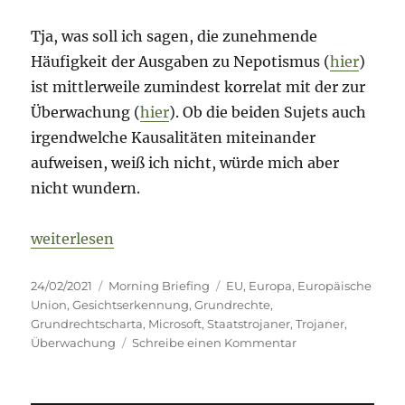
Tja, was soll ich sagen, die zunehmende
Häufigkeit der Ausgaben zu Nepotismus (
hier
)
ist mittlerweile zumindest korrelat mit der zur
Überwachung (
hier
). Ob die beiden Sujets auch
irgendwelche Kausalitäten miteinander
aufweisen, weiß ich nicht, würde mich aber
nicht wundern.
„Morning Briefing – 24. Februar 2021 – Überwachu
weiterlesen
Veröffentlicht
Kategorien
Schlagwörter
24/02/2021
Morning Briefing
EU
,
Europa
,
Europäische
am
Union
,
Gesichtserkennung
,
Grundrechte
,
Grundrechtscharta
,
Microsoft
,
Staatstrojaner
,
Trojaner
,
zu
Überwachung
Schreibe einen Kommentar
Morning
Briefing
–