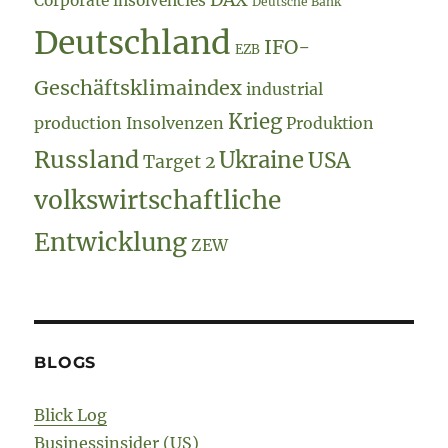
Corporate insolvencies
Deutsche Bank
Deutschland
IFO-
EZB
Geschäftsklimaindex
industrial
Krieg
production
Insolvenzen
Produktion
Russland
Ukraine
USA
Target 2
volkswirtschaftliche
Entwicklung
ZEW
BLOGS
Blick Log
Businessinsider (US)