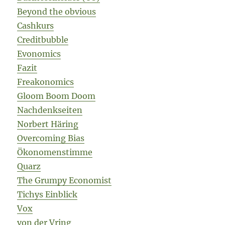
Beyond the obvious
Cashkurs
Creditbubble
Evonomics
Fazit
Freakonomics
Gloom Boom Doom
Nachdenkseiten
Norbert Häring
Overcoming Bias
Ökonomenstimme
Quarz
The Grumpy Economist
Tichys Einblick
Vox
von der Vring