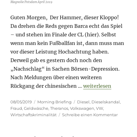
Magnolie Potsdam April 2019
Guten Morgen, Der Hammer, dieser Kloppo!
Da drehen die Reds gegen Barca echt das Spiel
– und stehen im Finale der CL (hier). Selbst
wenn man kein Fußballfan ist, dann muss man
vor dieser Leistung Hochachtung haben.
Derweil gab es gestern doch noch den
„Nachschlag“ in Sachen Börsen-Depression.
Nach Meldungen über einen weiteren
„Morning Briefing 8. 
Rückgang der chinesischen …
weiterlesen
Veröffentlicht
Kategorien
Schlagwörter
08/05/2019
Morning Briefing
Diesel
,
Dieselskandal
,
am
Fraud
,
Geldwäsche
,
Theranos
,
Volkswagen
,
VW
,
zu
Wirtschaftskriminalität
Schreibe einen Kommentar
Morning
Briefing
8.