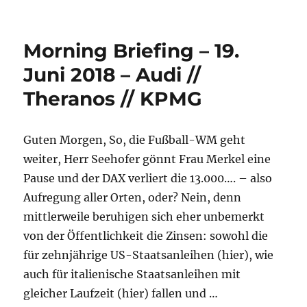
Morning
Briefing
–
Morning Briefing – 19.
13.
September
Juni 2018 – Audi //
2018
Theranos // KPMG
–
Theranos
//
Danske
Guten Morgen, So, die Fußball-WM geht
//
weiter, Herr Seehofer gönnt Frau Merkel eine
ING
Pause und der DAX verliert die 13.000…. – also
Aufregung aller Orten, oder? Nein, denn
mittlerweile beruhigen sich eher unbemerkt
von der Öffentlichkeit die Zinsen: sowohl die
für zehnjährige US-Staatsanleihen (hier), wie
auch für italienische Staatsanleihen mit
gleicher Laufzeit (hier) fallen und …