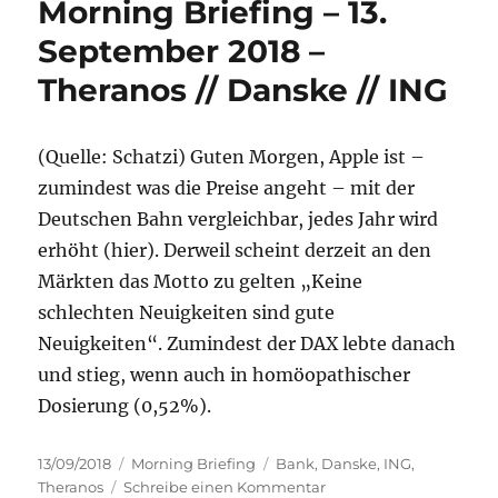
Morning Briefing – 13.
Mai
2019
September 2018 –
–
Theranos // Danske // ING
Dieselsk
//
Geldwäs
//
(Quelle: Schatzi) Guten Morgen, Apple ist –
Theranos
zumindest was die Preise angeht – mit der
Deutschen Bahn vergleichbar, jedes Jahr wird
erhöht (hier). Derweil scheint derzeit an den
Märkten das Motto zu gelten „Keine
schlechten Neuigkeiten sind gute
Neuigkeiten“. Zumindest der DAX lebte danach
und stieg, wenn auch in homöopathischer
Dosierung (0,52%).
Veröffentlicht
Kategorien
Schlagwörter
13/09/2018
Morning Briefing
Bank
,
Danske
,
ING
,
am
zu
Theranos
Schreibe einen Kommentar