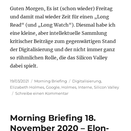
Guten Morgen, Es ist (schon wieder) Freitag
und damit mal wieder Zeit für einen „Long
Read“ (und „Long Watch“). Diesmal habe ich
eine kleine, aber intellektuelle Sammlung
kritischer Beiträge zum gegenwärtigen Stand
der Digitalisierung und der nicht immer ganz
so rühmlichen Rolle, die das Silicon Valley
dabei spielt.
Veröffentlicht
Kategorien
Schlagwörter
19/03/2021
Morning Briefing
Digitalisierung
,
am
Elizabeth Holmes
,
Google
,
Holmes
,
Interne
,
Silicon Valley
zu
Schreibe einen Kommentar
Morning
Briefing
–
Morning Briefing 18.
19.
März
November 2020 – Elon-
2021