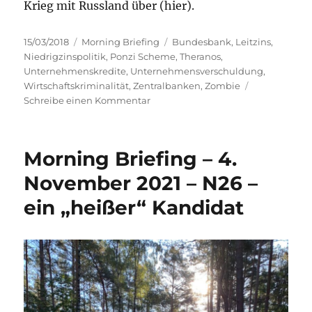
Krieg mit Russland über (hier).
Veröffentlicht
Kategorien
Schlagwörter
15/03/2018
Morning Briefing
Bundesbank
,
Leitzins
,
am
Niedrigzinspolitik
,
Ponzi Scheme
,
Theranos
,
Unternehmenskredite
,
Unternehmensverschuldung
,
Wirtschaftskriminalität
,
Zentralbanken
,
Zombie
zu
Schreibe einen Kommentar
Morning
Briefing
–
Morning Briefing – 4.
15.
März
November 2021 – N26 –
2018
ein „heißer“ Kandidat
–
Bundesbank
//
Zombies
//
Theranos