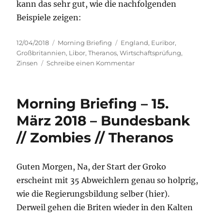
kann das sehr gut, wie die nachfolgenden
Beispiele zeigen:
Veröffentlicht
Kategorien
Schlagwörter
12/04/2018
Morning Briefing
England
,
Euribor
,
am
Großbritannien
,
Libor
,
Theranos
,
Wirtschaftsprüfung
,
zu
Zinsen
Schreibe einen Kommentar
Morning
Briefing
–
Morning Briefing – 15.
12.
April
März 2018 – Bundesbank
2018
// Zombies // Theranos
–
Theranos
//
Euribor
Guten Morgen, Na, der Start der Groko
//
erscheint mit 35 Abweichlern genau so holprig,
Audit
wie die Regierungsbildung selber (hier).
Derweil gehen die Briten wieder in den Kalten