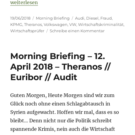
„Morning Briefing – 19. Juni 2018 – Audi // Thera
weiterlesen
Veröffentlicht
Kategorien
Schlagwörter
19/06/2018
Morning Briefing
Audi
,
Diesel
,
Fraud
,
am
KPMG
,
Theranos
,
Volkswagen
,
VW
,
Wirtschaftskriminalität
,
zu
Wirtschaftsprüfer
Schreibe einen Kommentar
Morning
Briefing
–
Morning Briefing – 12.
19.
Juni
April 2018 – Theranos //
2018
Euribor // Audit
–
Audi
//
Theranos
Guten Morgen, Heute Morgen sind wir zum
//
Glück noch ohne einen Schlagabtausch in
KPMG
Syrien aufgewacht. Hoffen wir mal, dass es so
bleibt… Denn nicht nur die Politik schreibt
spannende Krimis, nein auch die Wirtschaft