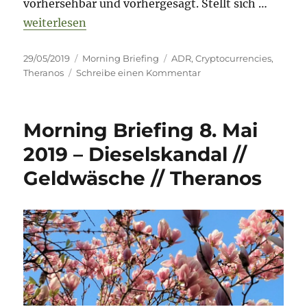
vorhersehbar und vorhergesagt. Stellt sich …
„Morning Briefing 29. Mai 2019 – Theranos? // ADR
weiterlesen
Veröffentlicht
Kategorien
Schlagwörter
29/05/2019
Morning Briefing
ADR
,
Cryptocurrencies
,
am
zu
Theranos
Schreibe einen Kommentar
Morning
Briefing
29.
Morning Briefing 8. Mai
Mai
2019
2019 – Dieselskandal //
–
Geldwäsche // Theranos
Theranos?
//
ADR
//
Crypto