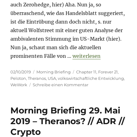
auch Zerohedge, hier) Aha. Nun ja, so
überraschend, wie das Handelsblatt suggeriert,
ist die Eintrübung dann doch nicht, s. nur
aktuell Wolfstreet mit einer guten Analyse der
ambivalenten Stimmung im US-Markt (hier).
Nun ja, schaut man sich die aktuellen
„Morning Briefing – 2. Ok
prominenten Fälle von …
weiterlesen
Veröffentlicht
Kategorien
Schlagwörter
02/10/2019
Morning Briefing
Chapter 11
,
Forever 21
,
am
Peloton
,
Theranos
,
USA
,
volkswirtschaftliche Entwicklung
,
zu
WeWork
Schreibe einen Kommentar
Morning
Briefing
–
Morning Briefing 29. Mai
2.
Oktober
2019 – Theranos? // ADR //
2019
Crypto
–
WeWork