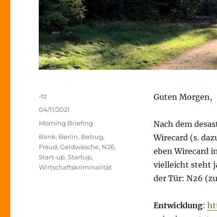
Autor
-tz
Guten Morgen,
Veröffentlicht
04/11/2021
am
Kategorien
Morning Briefing
Nach dem desast
Schlagwörter
Bank
,
Berlin
,
Betrug
,
Wirecard (s. da
Fraud
,
Geldwäsche
,
N26
,
eben Wirecard in
Start-up
,
Startup
,
vielleicht steht 
Wirtschaftskriminalität
der Tür: N26 (zu
Entwicklung
:
ht