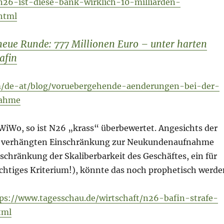
n26-ist-diese-bank-wirklich-10-milliarden-
html
neue Runde: 777 Millionen Euro – unter harten
afin
m/de-at/blog/voruebergehende-aenderungen-bei-der-
nahme
WiWo, so ist N26 „krass“ überbewertet. Angesichts der
n verhängten Einschränkung zur Neukundenaufnahme
nschränkung der Skaliberbarkeit des Geschäftes, ein für
ichtiges Kriterium!), könnte das noch prophetisch werde
ps://www.tagesschau.de/wirtschaft/n26-bafin-strafe-
tml