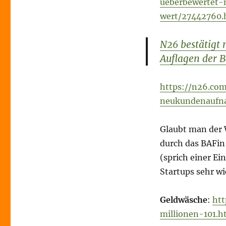
ueberbewertet-
wert/27442760.
N26 bestätigt 
Auflagen der B
https://n26.co
neukundenauf
Glaubt man der 
durch das BAFi
(sprich einer Ei
Startups sehr w
Geldwäsche
:
htt
millionen-101.h