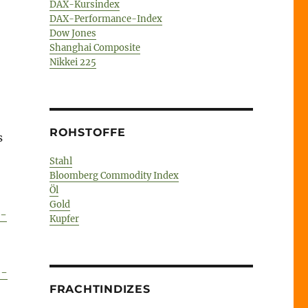
DAX-Kursindex
DAX-Performance-Index
Dow Jones
Shanghai Composite
Nikkei 225
ROHSTOFFE
s
Stahl
Bloomberg Commodity Index
Öl
Gold
e-
Kupfer
e-
FRACHTINDIZES