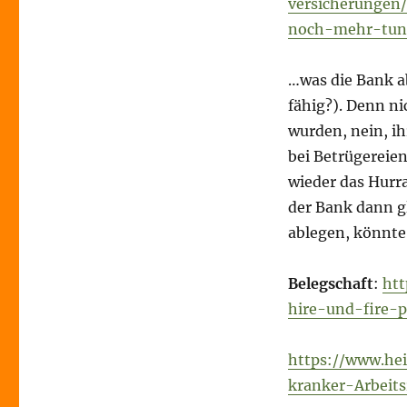
versicherungen
noch-mehr-tun
…was die Bank ab
fähig?). Denn n
wurden, nein, i
bei Betrügereie
wieder das Hurr
der Bank dann gl
ablegen, könnte 
Belegschaft
:
htt
hire-und-fire-p
https://www.he
kranker-Arbei