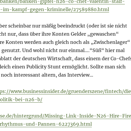
/banken/banken-gipfel-n26-co-chef-valentin-stalf-
-im-kampf-gegen-kriminelle/27589880.html
er scheinbar nur mäßig beeindruckt (oder ist sie nicht
icht nur, dass über ihre Konten Gelder „gewaschen“
hre Konten werden auch gleich noch als „Zwischenlager“
n genutzt. Und wohl nicht nur einmal….“Süß“ hier mal
ablatt der deutschen Wirtschaft, dass einem der Co-Chef
eich einen Publicity Stunt ermöglicht. Sollte man sich
noch interessant altern, das Interview…
ps://www.businessinsider.de/gruenderszene/fintech/di
olitik-bei-n26-b/
ise.de/hintergrund/Missing-Link-Inside-N26-Hire-Fir
tsrhythmus-und-Pannen-6227369.html