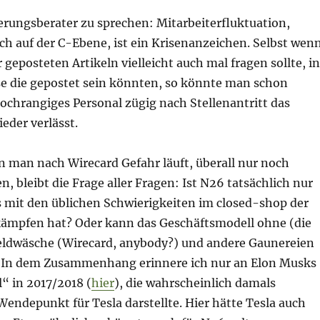
erungsberater zu sprechen: Mitarbeiterfluktuation,
ch auf der C-Ebene, ist ein Krisenanzeichen. Selbst wen
 geposteten Artikeln vielleicht auch mal fragen sollte, in
e die gepostet sein könnten, so könnte man schon
ochrangiges Personal zügig nach Stellenantritt das
der verlässt.
n man nach Wirecard Gefahr läuft, überall nur noch
n, bleibt die Frage aller Fragen: Ist N26 tatsächlich nur
s mit den üblichen Schwierigkeiten im closed-shop der
ämpfen hat? Oder kann das Geschäftsmodell ohne (die
ldwäsche (Wirecard, anybody?) und andere Gaunereien
? In dem Zusammenhang erinnere ich nur an Elon Musks
“ in 2017/2018 (
hier
), die wahrscheinlich damals
Wendepunkt für Tesla darstellte. Hier hätte Tesla auch