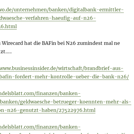
wo.de/unternehmen/banken/digitalbank-ermittler-
ldwaesche-verfahren-haeufig-auf-n26-
6.html
 Wirecard hat die BAFin bei N26 zumindest mal ne
zt…..
/www.businessinsider.de/wirtschaft/brandbrief-aus-
bafin-fordert-mehr-kontrolle-ueber-die-bank-n26/
ndelsblatt.com/finanzen/banken-
/banken/geldwaesche-betrueger-koennten-mehr-als-
on-n26-genutzt-haben/27522976.html
ndelsblatt.com/finanzen/banken-