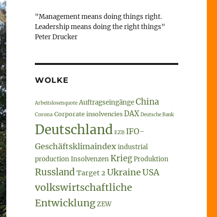
"Management means doing things right.
Leadership means doing the right things"
Peter Drucker
WOLKE
China
Auftragseingänge
Arbeitslosenquote
DAX
Corporate insolvencies
Corona
Deutsche Bank
Deutschland
IFO-
EZB
Geschäftsklimaindex
industrial
Krieg
production
Insolvenzen
Produktion
Russland
Ukraine
USA
Target 2
volkswirtschaftliche
Entwicklung
ZEW