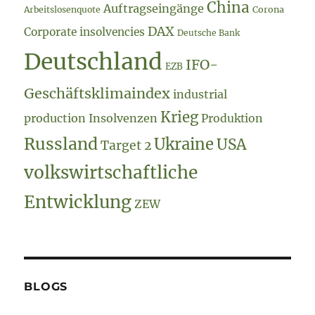
China
Auftragseingänge
Arbeitslosenquote
Corona
DAX
Corporate insolvencies
Deutsche Bank
Deutschland
IFO-
EZB
Geschäftsklimaindex
industrial
Krieg
production
Insolvenzen
Produktion
Russland
Ukraine
USA
Target 2
volkswirtschaftliche
Entwicklung
ZEW
BLOGS