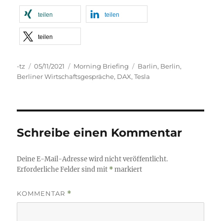
teilen
teilen
teilen
Autor
Veröffentlicht
Kategorien
Schlagwörter
-tz
05/11/2021
Morning Briefing
Barlin
,
Berlin
,
am
Berliner Wirtschaftsgespräche
,
DAX
,
Tesla
Schreibe einen Kommentar
Deine E-Mail-Adresse wird nicht veröffentlicht.
Erforderliche Felder sind mit
*
markiert
KOMMENTAR
*