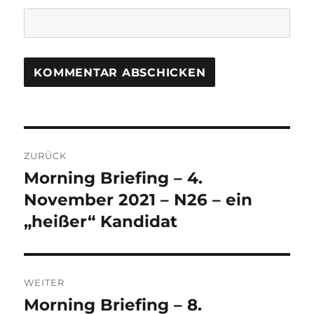
Beitrags-
ZURÜCK
Navigation
Morning Briefing – 4.
Vorheriger
Beitrag:
November 2021 – N26 – ein
„heißer“ Kandidat
WEITER
Morning Briefing – 8.
Nächster