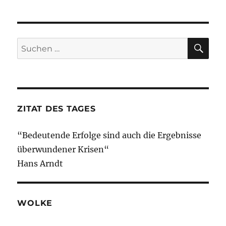
SU
Suche
nach:
ZITAT DES TAGES
“Bedeutende Erfolge sind auch die Ergebnisse
überwundener Krisen“
Hans Arndt
WOLKE