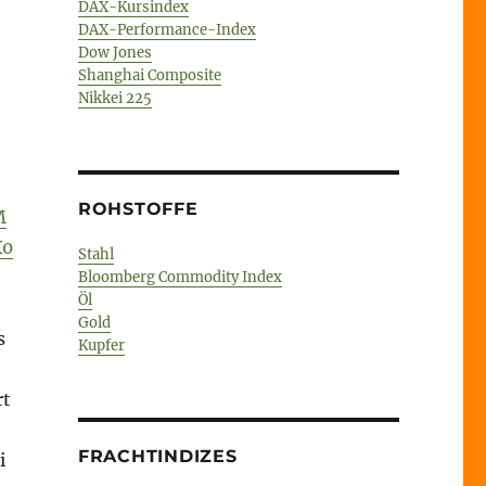
DAX-Kursindex
DAX-Performance-Index
Dow Jones
Shanghai Composite
Nikkei 225
ROHSTOFFE
M
X0
Stahl
Bloomberg Commodity Index
Öl
Gold
s
Kupfer
rt
FRACHTINDIZES
i