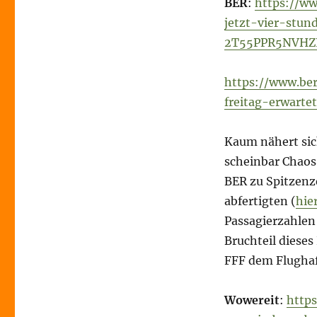
BER
:
https://ww
jetzt-vier-stu
2T55PPR5NVHZ
https://www.be
freitag-erwarte
Kaum nähert sic
scheinbar Chaos
BER zu Spitzenz
abfertigten (
hie
Passagierzahlen
Bruchteil diese
FFF dem Flughaf
Wowereit
:
http