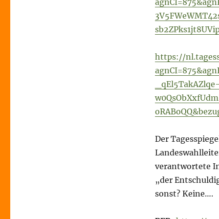
agnCI=875&agnF
3V5FWeWMT42s
sb2ZPks1jt8UV
https://nl.tages
agnCI=875&agn
_qEl5TakAZlqe
w0QsObXxfUdm
oRABoQQ&bezug
Der Tagesspiegel
Landeswahlleiter
verantwortete In
„der Entschuldi
sonst? Keine….