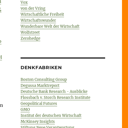
i
Vox
von der Vring
4
Wirtschaftliche Freiheit
Wirtschaftswunder
Wunderbare Welt der Wirtschaft
Wolfstreet
Zerohedge
o
H
DENKFABRIKEN
Boston Consulting Group
Degussa Marktreport
Deutsche Bank Research - Ausblicke
Flossbach v. Storch Research Institute
Geopolitical Futures
en
GMO
Institut der deutschen Wirtschaft
McKinsey Insights
Stiftung Neue Verantwortung