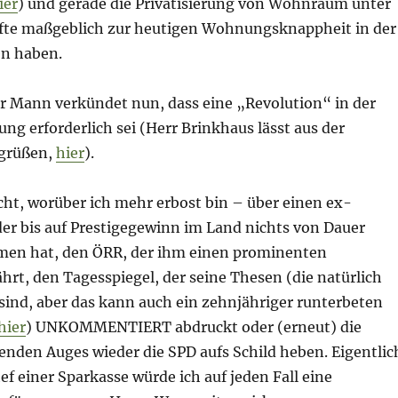
ier
) und gerade die Privatisierung von Wohnraum unter
rfte maßgeblich zur heutigen Wohnungsknappheit in der
en haben.
r Mann verkündet nun, dass eine „Revolution“ in der
ung erforderlich sei (Herr Brinkhaus lässt aus der
grüßen,
hier
).
icht, worüber ich mehr erbost bin – über einen ex-
der bis auf Prestigegewinn im Land nichts von Dauer
men hat, den ÖRR, der ihm einen prominenten
rt, den Tagesspiegel, der seine Thesen (die natürlich
 sind, aber das kann auch ein zehnjähriger runterbeten
hier
) UNKOMMENTIERT abdruckt oder (erneut) die
henden Auges wieder die SPD aufs Schild heben. Eigentlic
hef einer Sparkasse würde ich auf jeden Fall eine