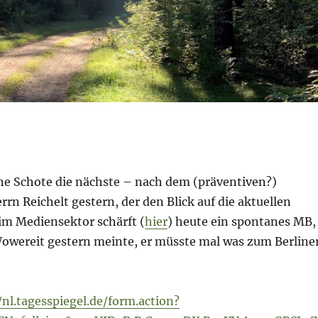
ine Schote die nächste – nach dem (präventiven?)
rn Reichelt gestern, der den Blick auf die aktuellen
m Mediensektor schärft (
hier
) heute ein spontanes MB,
wereit gestern meinte, er müsste mal was zum Berline
/nl.tagesspiegel.de/form.action?