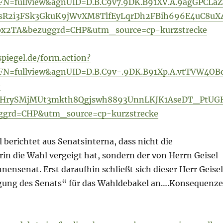
N=fullview&agnUID=D.B.C9v7.9DK.B91XV.A.9agGPCLaZ
R2i3FSk3GkuK9jWvXM8TlfEyLqrDh2FBih696E4uC8uX
ipx2TA&bezuggrd=CHP&utm_source=cp-kurzstrecke
spiegel.de/form.action?
FN=fullview&agnUID=D.B.C9v-.9DK.B91Xp.A.vtTVW4OB
-
HrySMjMUt3mkth8Qgjswh8893UnnLKJK1AseDT_PtUG
grd=CHP&utm_source=cp-kurzstrecke
 berichtet aus Senatsinterna, dass nicht die
in die Wahl vergeigt hat, sondern der von Herrn Geisel
nensenat. Erst daraufhin schließt sich dieser Herr Geisel
gung des Senats“ für das Wahldebakel an….Konsequenz