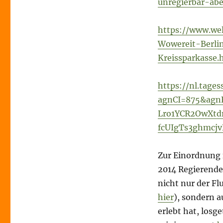
unregierbar-ab
https://www.wel
Wowereit-Berlin
Kreissparkasse.
https://nl.tages
agnCI=875&agn
Lro1YCR2OwXt
fcUIgTs3ghmcj
Zur Einordnung 
2014 Regierende
nicht nur der Fl
hier
), sondern a
erlebt hat, losg