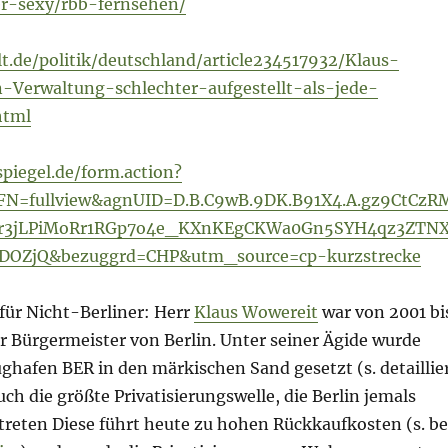
er-sexy/rbb-fernsehen/
t.de/politik/deutschland/article234517932/Klaus-
-Verwaltung-schlechter-aufgestellt-als-jede-
html
spiegel.de/form.action?
FN=fullview&agnUID=D.B.C9wB.9DK.B91X4.A.gz9CtCzR
dr3jLPiMoRr1RGp7o4e_KXnKEgCKWa0Gn5SYH4qz3ZTN
vDOZjQ&bezuggrd=CHP&utm_source=cp-kurzstrecke
für Nicht-Berliner: Herr
Klaus Wowereit
war von 2001 bi
r Bürgermeister von Berlin. Unter seiner Ägide wurde
ughafen BER in den märkischen Sand gesetzt (s. detaillie
uch die größte Privatisierungswelle, die Berlin jemals
etreten Diese führt heute zu hohen Rückkaufkosten (s. be