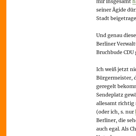
mir insgesamt
h
seiner Ägide dü
Stadt beigetrag
Und genau diese
Berliner Verwalt
Bruchbude CDU 
Ich weiß jetzt n
Bürgermeister, 
geregelt bekom
Sendeplatz gewäh
allesamt richtig
(oder ich, s. nur
Berliner, die se
auch egal. Als C