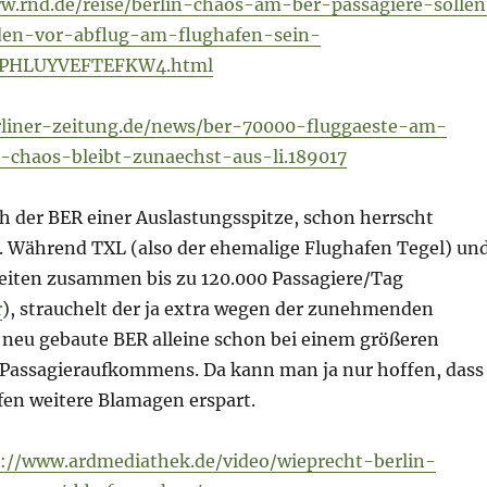
w.rnd.de/reise/berlin-chaos-am-ber-passagiere-solle
nden-vor-abflug-am-flughafen-sein-
PHLUYVEFTEFKW4.html
rliner-zeitung.de/news/ber-70000-fluggaeste-am-
t-chaos-bleibt-zunaechst-aus-li.189017
h der BER einer Auslastungsspitze, schon herrscht
. Während TXL (also der ehemalige Flughafen Tegel) un
eiten zusammen bis zu 120.000 Passagiere/Tag
r
), strauchelt der ja extra wegen der zunehmenden
 neu gebaute BER alleine schon bei einem größeren
s Passagieraufkommens. Da kann man ja nur hoffen, dass
en weitere Blamagen erspart.
s://www.ardmediathek.de/video/wieprecht-berlin-