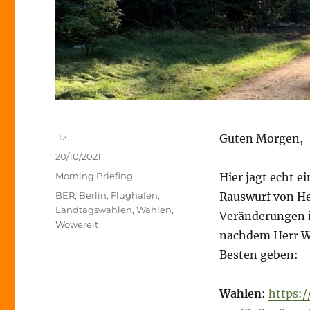
Autor
-tz
Guten Morgen,
Veröffentlicht
20/10/2021
am
Kategorien
Morning Briefing
Hier jagt echt e
Schlagwörter
BER
,
Berlin
,
Flughafen
,
Rauswurf von Her
Landtagswahlen
,
Wahlen
,
Veränderungen i
Wowereit
nachdem Herr Wo
Besten geben:
Wahlen
:
https:/