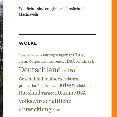
"Gerüchte sind entgleiste Sehnsüchte"
Machiavelli
WOLKE
China
Auftragseingänge
Arbeitslosenquote
DAX
Corporate insolvencies
Corona
Deutsche Bank
Deutschland
IFO-
EZB
Geschäftsklimaindex
industrial
Krieg
production
Insolvenzen
Produktion
Russland
Ukraine
USA
Target 2
volkswirtschaftliche
Entwicklung
ZEW