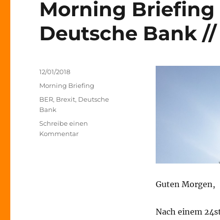
Morning Briefing 
Deutsche Bank // 
Veröffentlicht
12/01/2018
am
Kategorien
Morning Briefing
Schlagwörter
BER
,
Brexit
,
Deutsche
Bank
Schreibe einen
zu
Kommentar
Morning
Briefing
–
12.
Guten Morgen,
Januar
2018
–
Nach einem 24s
Deutsche