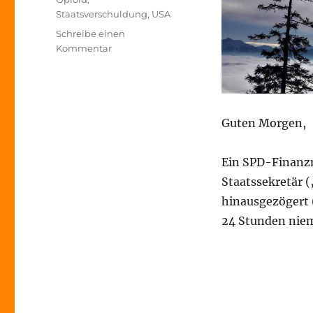
Staatsverschuldung
,
USA
Schreibe einen
zu
Kommentar
Morning
Briefing
–
20.
März
Guten Morgen,
2018
–
Ein SPD-Finanz
BER
//
Staatssekretär 
Verschuldung
hinausgezögert 
USA
24 Stunden nie
//
Opioid-
Krise