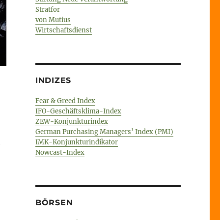
Stratfor
von Mutius
Wirtschaftsdienst
INDIZES
Fear & Greed Index
IFO-Geschäftsklima-Index
ZEW-Konjunkturindex
German Purchasing Managers’ Index (PMI)
n
IMK-Konjunkturindikator
Nowcast-Index
ER // Verschuldung USA // Opioid-Krise“
BÖRSEN