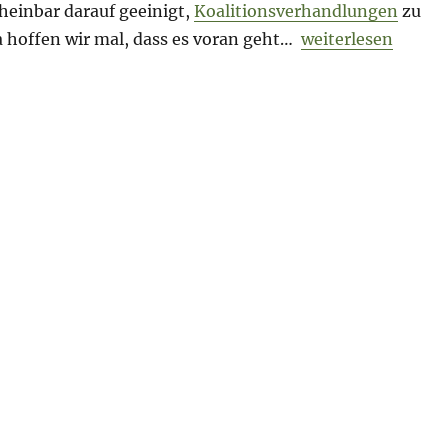
einbar darauf geeinigt,
Koalitionsverhandlungen
zu
„Morning Briefing 
a hoffen wir mal, dass es voran geht…
weiterlesen