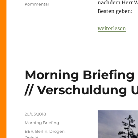
nachdem Herr Wo
zu
Kommentar
Morning
Besten geben:
Briefing
–
„Morning Briefi
weiterlesen
20.
Oktober
2021
–
Berlin
–
ich
Morning Briefing 
packs
echt
// Verschuldung U
nicht
mehr…
Veröffentlicht
20/03/2018
am
Kategorien
Morning Briefing
Schlagwörter
BER
,
Berlin
,
Drogen
,
Opioid
,