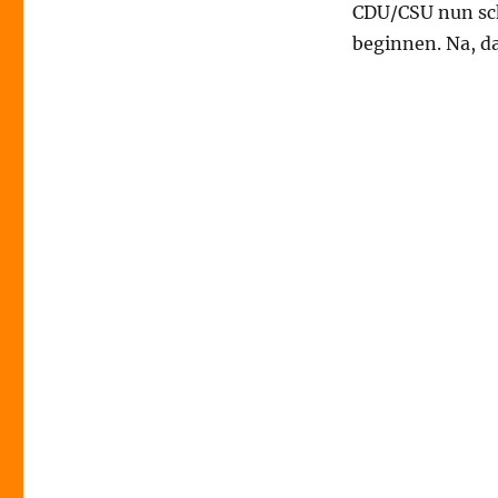
CDU/CSU nun sch
Bank
//
beginnen. Na, d
Brexit
//
BER