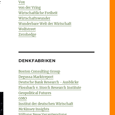
r
Vox
von der Vring
Wirtschaftliche Freiheit
Wirtschaftswunder
mehr…“
Wunderbare Welt der Wirtschaft
Wolfstreet
Zerohedge
DENKFABRIKEN
Boston Consulting Group
Degussa Marktreport
Deutsche Bank Research - Ausblicke
Flossbach v. Storch Research Institute
Geopolitical Futures
GMO
Institut der deutschen Wirtschaft
McKinsey Insights
Stiftung Neue Verantwortung