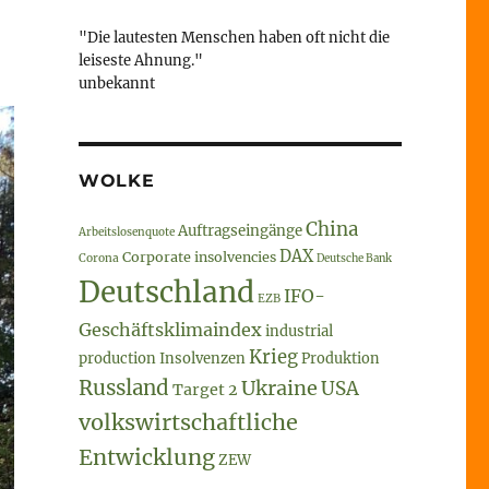
"Die lautesten Menschen haben oft nicht die
leiseste Ahnung."
unbekannt
WOLKE
China
Auftragseingänge
Arbeitslosenquote
DAX
Corporate insolvencies
Corona
Deutsche Bank
Deutschland
IFO-
EZB
Geschäftsklimaindex
industrial
Krieg
production
Insolvenzen
Produktion
Russland
Ukraine
USA
Target 2
volkswirtschaftliche
Entwicklung
ZEW