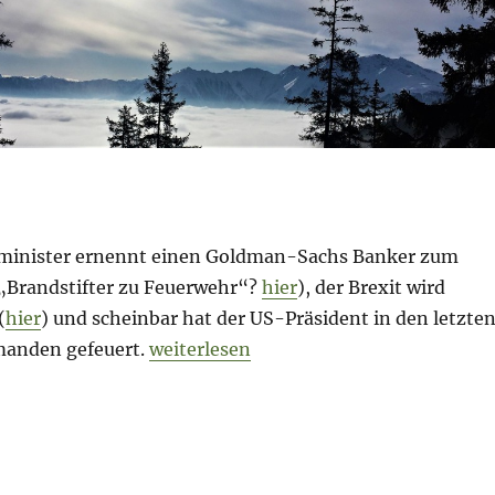
minister ernennt einen Goldman-Sachs Banker zum
(„Brandstifter zu Feuerwehr“?
hier
), der Brexit wird
(
hier
) und scheinbar hat der US-Präsident in den letzte
„Morning Briefing – 20. März 2018 – B
manden gefeuert.
weiterlesen