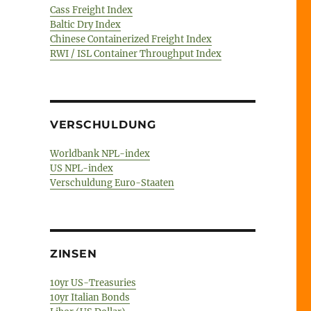
Cass Freight Index
Baltic Dry Index
– 12. Januar 2018 – Deutsche Bank // Brexit // BER“
Chinese Containerized Freight Index
RWI / ISL Container Throughput Index
VERSCHULDUNG
Worldbank NPL-index
US NPL-index
Verschuldung Euro-Staaten
ZINSEN
10yr US-Treasuries
10yr Italian Bonds