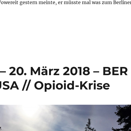
wereit gestern meinte, er müsste mal was zum Berline
ng – 20. Oktober 2021 – Berlin – ich packs echt nicht 
– 20. März 2018 – BER
SA // Opioid-Krise