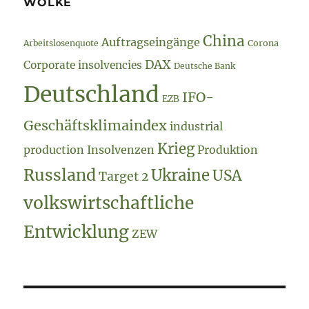
WOLKE
China
Auftragseingänge
Arbeitslosenquote
Corona
DAX
Corporate insolvencies
Deutsche Bank
Deutschland
IFO-
EZB
Geschäftsklimaindex
industrial
Krieg
production
Insolvenzen
Produktion
Russland
Ukraine
USA
Target 2
volkswirtschaftliche
Entwicklung
ZEW