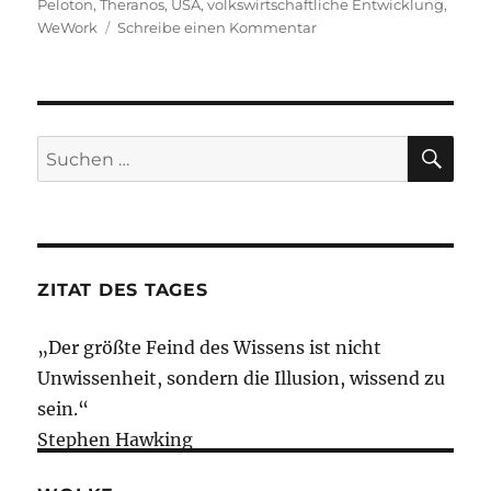
am
Peloton
,
Theranos
,
USA
,
volkswirtschaftliche Entwicklung
,
zu
WeWork
Schreibe einen Kommentar
Morning
Briefing
–
2.
Oktober
SU
Suche
2019
nach:
–
WeWork
//
Theranos
//
ZITAT DES TAGES
Peloton
//
„Der größte Feind des Wissens ist nicht
Forever
21
Unwissenheit, sondern die Illusion, wissend zu
sein.“
Stephen Hawking