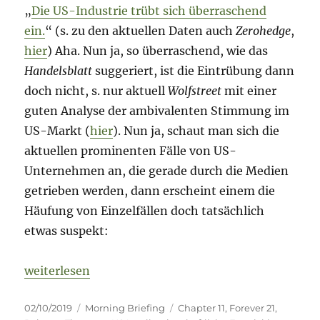
„
Die US-Industrie trübt sich überraschend
ein.
“ (s. zu den aktuellen Daten auch
Zerohedge
,
hier
) Aha. Nun ja, so überraschend, wie das
Handelsblatt
suggeriert, ist die Eintrübung dann
doch nicht, s. nur aktuell
Wolfstreet
mit einer
guten Analyse der ambivalenten Stimmung im
US-Markt (
hier
). Nun ja, schaut man sich die
aktuellen prominenten Fälle von US-
Unternehmen an, die gerade durch die Medien
getrieben werden, dann erscheint einem die
Häufung von Einzelfällen doch tatsächlich
etwas suspekt:
„Morning Briefing – 2. Oktober 2019 – WeWork // T
weiterlesen
Veröffentlicht
Kategorien
Schlagwörter
02/10/2019
Morning Briefing
Chapter 11
,
Forever 21
,